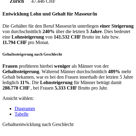
Zürich
47.446 CHF
Entwicklung
Lohn und Gehalt
für Masseur/in
Die Gehälter für den Beruf Masseur/in unterliegen
einer Steigerung
von durchschnittlich
240%
über die letzten
5 Jahre
. Dies bedeutet
eine
Lohnsteigerung
von
141.532 CHF
Brutto im Jahr bzw.
11.794 CHF
pro Monat.
Gehaltssteigerung nach Geschlecht
Frauen
profitieren hierbei
weniger
als Männer von der
Gehaltssteigerung
. Während Männer durchschnittlich
489%
mehr
Gehalt bekamen, war es bei den Frauen innerhalb der letzten 5 Jahre
lediglich
11%
. Die
Lohnsteigerung
für Männer beträgt damit
288.778 CHF
, bei Frauen
5.333 CHF
Brutto pro Jahr.
Ansicht wählen:
Diagramm
Tabelle
Gehaltsentwicklung nach Geschlecht