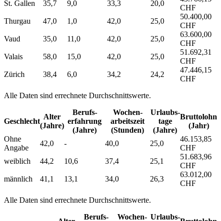
St. Gallen
35,7
9,0
33,3
20,0
CHF
50.400,00
Thurgau
47,0
1,0
42,0
25,0
CHF
63.600,00
Vaud
35,0
11,0
42,0
25,0
CHF
51.692,31
Valais
58,0
15,0
42,0
25,0
CHF
47.446,15
Zürich
38,4
6,0
34,2
24,2
CHF
Alle Daten sind errechnete Durchschnittswerte.
Berufs­
Wochen­
Urlaubs­
Alter
Bruttolohn
Geschlecht
erfahrung
arbeitszeit
tage
(Jahre)
(Jahr)
(Jahre)
(Stunden)
(Jahre)
Ohne
46.153,85
42,0
-
40,0
25,0
Angabe
CHF
51.683,96
weiblich
44,2
10,6
37,4
25,1
CHF
63.012,00
männlich
41,1
13,1
34,0
26,3
CHF
Alle Daten sind errechnete Durchschnittswerte.
Berufs­
Wochen­
Urlaubs­