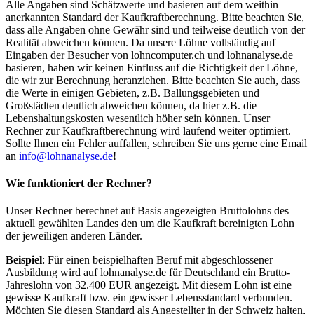
Alle Angaben sind Schätzwerte und basieren auf dem weithin
anerkannten Standard der Kaufkraftberechnung. Bitte beachten Sie,
dass alle Angaben ohne Gewähr sind und teilweise deutlich von der
Realität abweichen können. Da unsere Löhne vollständig auf
Eingaben der Besucher von lohncomputer.ch und lohnanalyse.de
basieren, haben wir keinen Einfluss auf die Richtigkeit der Löhne,
die wir zur Berechnung heranziehen. Bitte beachten Sie auch, dass
die Werte in einigen Gebieten, z.B. Ballungsgebieten und
Großstädten deutlich abweichen können, da hier z.B. die
Lebenshaltungskosten wesentlich höher sein können. Unser
Rechner zur Kaufkraftberechnung wird laufend weiter optimiert.
Sollte Ihnen ein Fehler auffallen, schreiben Sie uns gerne eine Email
an
info@lohnanalyse.de
!
Wie funktioniert der Rechner?
Unser Rechner berechnet auf Basis angezeigten Bruttolohns des
aktuell gewählten Landes den um die Kaufkraft bereinigten Lohn
der jeweiligen anderen Länder.
Beispiel
: Für einen beispielhaften Beruf mit abgeschlossener
Ausbildung wird auf lohnanalyse.de für Deutschland ein Brutto-
Jahreslohn von 32.400 EUR angezeigt. Mit diesem Lohn ist eine
gewisse Kaufkraft bzw. ein gewisser Lebensstandard verbunden.
Möchten Sie diesen Standard als Angestellter in der Schweiz halten,