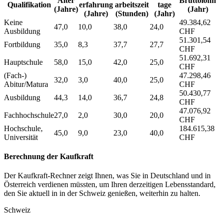
Alter
Bruttolohn
Qualifikation
erfahrung
arbeitszeit
tage
(Jahre)
(Jahr)
(Jahre)
(Stunden)
(Jahr)
Keine
49.384,62
47,0
10,0
38,0
24,0
Ausbildung
CHF
51.301,54
Fortbildung
35,0
8,3
37,7
27,7
CHF
51.692,31
Hauptschule
58,0
15,0
42,0
25,0
CHF
(Fach-)
47.298,46
32,0
3,0
40,0
25,0
Abitur/Matura
CHF
50.430,77
Ausbildung
44,3
14,0
36,7
24,8
CHF
47.076,92
Fachhochschule
27,0
2,0
30,0
20,0
CHF
Hochschule,
184.615,38
45,0
9,0
23,0
40,0
Universität
CHF
Berechnung der Kaufkraft
Der Kaufkraft-Rechner zeigt Ihnen, was Sie in Deutschland und in
Österreich verdienen müssten, um Ihren derzeitigen Lebensstandard,
den Sie aktuell in in der Schweiz genießen, weiterhin zu halten.
Schweiz