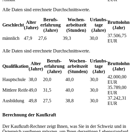
Alle Daten sind errechnete Durchschnittswerte.
Berufs­
Wochen­
Urlaubs­
Alter
Bruttolohn
Geschlecht
erfahrung
arbeitszeit
tage
(Jahre)
(Jahr)
(Jahre)
(Stunden)
(Jahre)
37.506,75
männlich
47,9
27,6
39,3
30,0
EUR
Alle Daten sind errechnete Durchschnittswerte.
Berufs­
Wochen­
Urlaubs­
Alter
Bruttolohn
Qualifikation
erfahrung
arbeitszeit
tage
(Jahre)
(Jahr)
(Jahre)
(Stunden)
(Jahr)
42.000,00
Hauptschule
38,0
20,0
40,0
30,0
EUR
35.789,00
Mittlere Reife
49,0
31,5
40,0
30,0
EUR
37.242,31
Ausbildung
49,8
27,5
38,8
30,0
EUR
Berechnung der Kaufkraft
Der Kaufkraft-Rechner zeigt Ihnen, was Sie in der Schweiz und in
Österreich verdienen müssten, um Ihren derzeitigen Lebensstandard,