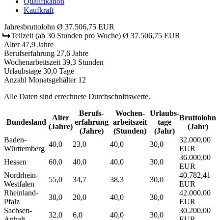
Qualifikation
Kaufkraft
Jahresbruttolohn
Ø 37.506,75 EUR
Teilzeit
(ab 30 Stunden pro Woche)
Ø 37.506,75 EUR
Alter
47,9 Jahre
Berufserfahrung
27,6 Jahre
Wochenarbeitszeit
39,3 Stunden
Urlaubstage
30,0 Tage
Anzahl Monatsgehälter
12
Alle Daten sind errechnete Durchschnittswerte.
Berufs­
Wochen­
Urlaubs­
Alter
Bruttolohn
Bundesland
erfahrung
arbeitszeit
tage
(Jahre)
(Jahr)
(Jahre)
(Stunden)
(Jahr)
Baden-
32.000,00
40,0
23,0
40,0
30,0
Württemberg
EUR
36.000,00
Hessen
60,0
40,0
40,0
30,0
EUR
Nordrhein-
40.782,41
55,0
34,7
38,3
30,0
Westfalen
EUR
Rheinland-
42.000,00
38,0
20,0
40,0
30,0
Pfalz
EUR
Sachsen-
30.200,00
32,0
6,0
40,0
30,0
Anhalt
EUR