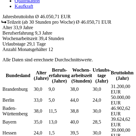
Qualifikation
Kaufkraft
Jahresbruttolohn
Ø 46.050,71 EUR
Teilzeit
(ab 30 Stunden pro Woche)
Ø 46.050,71 EUR
Alter
33,9 Jahre
Berufserfahrung
9,3 Jahre
Wochenarbeitszeit
39,4 Stunden
Urlaubstage
29,1 Tage
Anzahl Monatsgehälter
12
Alle Daten sind errechnete Durchschnittswerte.
Berufs­
Wochen­
Urlaubs­
Alter
Bruttolohn
Bundesland
erfahrung
arbeitszeit
tage
(Jahre)
(Jahr)
(Jahre)
(Stunden)
(Jahr)
31.200,00
Brandenburg
30,0
9,0
38,0
30,0
EUR
50.000,00
Berlin
33,0
5,0
44,0
24,0
EUR
Baden-
46.902,62
38,0
11,5
38,8
30,0
Württemberg
EUR
39.624,62
Bayern
35,0
13,0
40,0
28,5
EUR
39.000,00
Hessen
24,0
1,5
39,5
30,0
EUR