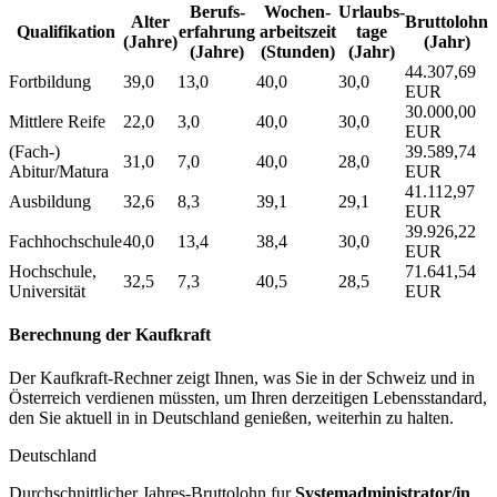
Berufs­
Wochen­
Urlaubs­
Alter
Bruttolohn
Qualifikation
erfahrung
arbeitszeit
tage
(Jahre)
(Jahr)
(Jahre)
(Stunden)
(Jahr)
44.307,69
Fortbildung
39,0
13,0
40,0
30,0
EUR
30.000,00
Mittlere Reife
22,0
3,0
40,0
30,0
EUR
(Fach-)
39.589,74
31,0
7,0
40,0
28,0
Abitur/Matura
EUR
41.112,97
Ausbildung
32,6
8,3
39,1
29,1
EUR
39.926,22
Fachhochschule
40,0
13,4
38,4
30,0
EUR
Hochschule,
71.641,54
32,5
7,3
40,5
28,5
Universität
EUR
Berechnung der Kaufkraft
Der Kaufkraft-Rechner zeigt Ihnen, was Sie in der Schweiz und in
Österreich verdienen müssten, um Ihren derzeitigen Lebensstandard,
den Sie aktuell in in Deutschland genießen, weiterhin zu halten.
Deutschland
Durchschnittlicher Jahres-Bruttolohn fur
Systemadministrator/in