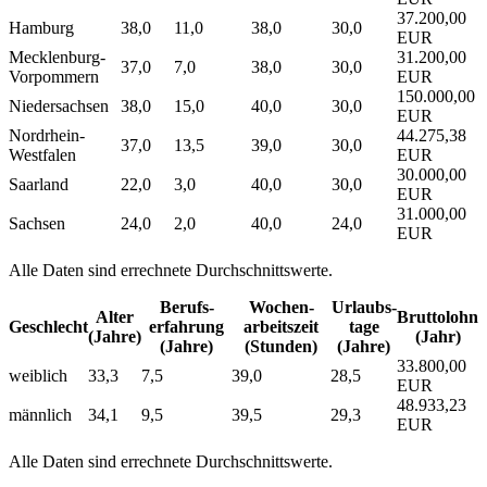
37.200,00
Hamburg
38,0
11,0
38,0
30,0
EUR
Mecklenburg-
31.200,00
37,0
7,0
38,0
30,0
Vorpommern
EUR
150.000,00
Niedersachsen
38,0
15,0
40,0
30,0
EUR
Nordrhein-
44.275,38
37,0
13,5
39,0
30,0
Westfalen
EUR
30.000,00
Saarland
22,0
3,0
40,0
30,0
EUR
31.000,00
Sachsen
24,0
2,0
40,0
24,0
EUR
Alle Daten sind errechnete Durchschnittswerte.
Berufs­
Wochen­
Urlaubs­
Alter
Bruttolohn
Geschlecht
erfahrung
arbeitszeit
tage
(Jahre)
(Jahr)
(Jahre)
(Stunden)
(Jahre)
33.800,00
weiblich
33,3
7,5
39,0
28,5
EUR
48.933,23
männlich
34,1
9,5
39,5
29,3
EUR
Alle Daten sind errechnete Durchschnittswerte.