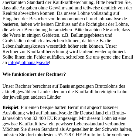
anerkannten Standard der Kaufkraftberechnung. Bitte beachten Sie,
dass alle Angaben ohne Gewähr sind und teilweise deutlich von der
Realität abweichen können. Da unsere Löhne vollständig auf
Eingaben der Besucher von lohncomputer.ch und lohnanalyse.de
basieren, haben wir keinen Einfluss auf die Richtigkeit der Löhne,
die wir zur Berechnung heranziehen. Bitte beachten Sie auch, dass
die Werte in einigen Gebieten, z.B. Ballungsgebieten und
Großstädten deutlich abweichen können, da hier z.B. die
Lebenshaltungskosten wesentlich höher sein können. Unser
Rechner zur Kaufkraftberechnung wird laufend weiter optimiert.
Sollte Ihnen ein Fehler auffallen, schreiben Sie uns gerne eine Email
an
info@lohnanalyse.de
!
Wie funktioniert der Rechner?
Unser Rechner berechnet auf Basis angezeigten Bruttolohns des
aktuell gewählten Landes den um die Kaufkraft bereinigten Lohn
der jeweiligen anderen Länder.
Beispiel
: Für einen beispielhaften Beruf mit abgeschlossener
Ausbildung wird auf lohnanalyse.de für Deutschland ein Brutto-
Jahreslohn von 32.400 EUR angezeigt. Mit diesem Lohn ist eine
gewisse Kaufkraft bzw. ein gewisser Lebensstandard verbunden.
Möchten Sie diesen Standard als Angestellter in der Schweiz halten,
müssten Sie dort mindestens 55.728 CHF Brutto im Jahr verdienen.