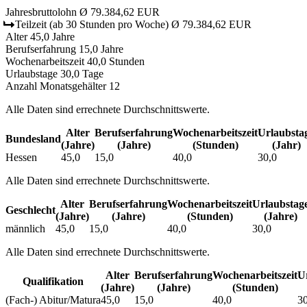
Jahresbruttolohn
Ø 79.384,62 EUR
Teilzeit
(ab 30 Stunden pro Woche)
Ø 79.384,62 EUR
Alter
45,0 Jahre
Berufserfahrung
15,0 Jahre
Wochenarbeitszeit
40,0 Stunden
Urlaubstage
30,0 Tage
Anzahl Monatsgehälter
12
Alle Daten sind errechnete Durchschnittswerte.
Alter
Berufs­erfahrung
Wochen­arbeitszeit
Urlaubs­ta
Bundesland
(Jahre)
(Jahre)
(Stunden)
(Jahr)
Hessen
45,0
15,0
40,0
30,0
Alle Daten sind errechnete Durchschnittswerte.
Alter
Berufs­erfahrung
Wochen­arbeitszeit
Urlaubs­tag
Geschlecht
(Jahre)
(Jahre)
(Stunden)
(Jahre)
männlich
45,0
15,0
40,0
30,0
Alle Daten sind errechnete Durchschnittswerte.
Alter
Berufs­erfahrung
Wochen­arbeitszeit
Ur
Qualifikation
(Jahre)
(Jahre)
(Stunden)
(Fach-) Abitur/Matura
45,0
15,0
40,0
30