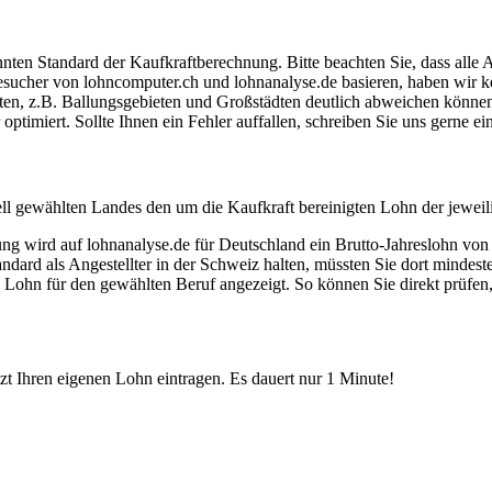
ten Standard der Kaufkraftberechnung. Bitte beachten Sie, dass alle 
ucher von lohncomputer.ch und lohnanalyse.de basieren, haben wir kei
eten, z.B. Ballungsgebieten und Großstädten deutlich abweichen können
timiert. Sollte Ihnen ein Fehler auffallen, schreiben Sie uns gerne e
ell gewählten Landes den um die Kaufkraft bereinigten Lohn der jeweil
dung wird auf lohnanalyse.de für Deutschland ein Brutto-Jahreslohn vo
dard als Angestellter in der Schweiz halten, müssten Sie dort mindes
e Lohn für den gewählten Beruf angezeigt. So können Sie direkt prüfen
etzt Ihren eigenen Lohn eintragen. Es dauert nur 1 Minute!