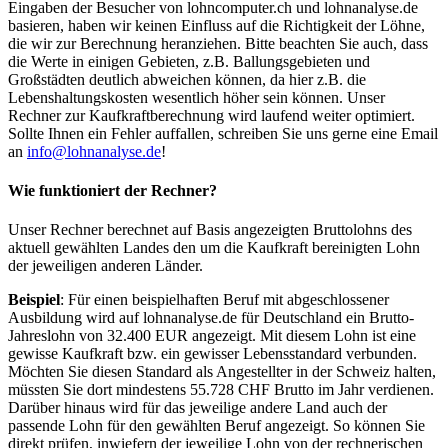
Eingaben der Besucher von lohncomputer.ch und lohnanalyse.de
basieren, haben wir keinen Einfluss auf die Richtigkeit der Löhne,
die wir zur Berechnung heranziehen. Bitte beachten Sie auch, dass
die Werte in einigen Gebieten, z.B. Ballungsgebieten und
Großstädten deutlich abweichen können, da hier z.B. die
Lebenshaltungskosten wesentlich höher sein können. Unser
Rechner zur Kaufkraftberechnung wird laufend weiter optimiert.
Sollte Ihnen ein Fehler auffallen, schreiben Sie uns gerne eine Email
an
info@lohnanalyse.de
!
Wie funktioniert der Rechner?
Unser Rechner berechnet auf Basis angezeigten Bruttolohns des
aktuell gewählten Landes den um die Kaufkraft bereinigten Lohn
der jeweiligen anderen Länder.
Beispiel
: Für einen beispielhaften Beruf mit abgeschlossener
Ausbildung wird auf lohnanalyse.de für Deutschland ein Brutto-
Jahreslohn von 32.400 EUR angezeigt. Mit diesem Lohn ist eine
gewisse Kaufkraft bzw. ein gewisser Lebensstandard verbunden.
Möchten Sie diesen Standard als Angestellter in der Schweiz halten,
müssten Sie dort mindestens 55.728 CHF Brutto im Jahr verdienen.
Darüber hinaus wird für das jeweilige andere Land auch der
passende Lohn für den gewählten Beruf angezeigt. So können Sie
direkt prüfen, inwiefern der jeweilige Lohn von der rechnerischen