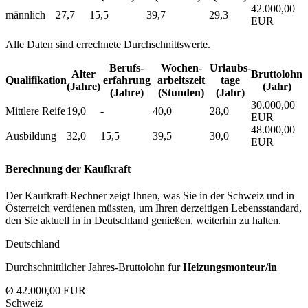
42.000,00
männlich
27,7
15,5
39,7
29,3
EUR
Alle Daten sind errechnete Durchschnittswerte.
Berufs­
Wochen­
Urlaubs­
Alter
Bruttolohn
Qualifikation
erfahrung
arbeitszeit
tage
(Jahre)
(Jahr)
(Jahre)
(Stunden)
(Jahr)
30.000,00
Mittlere Reife
19,0
-
40,0
28,0
EUR
48.000,00
Ausbildung
32,0
15,5
39,5
30,0
EUR
Berechnung der Kaufkraft
Der Kaufkraft-Rechner zeigt Ihnen, was Sie in der Schweiz und in
Österreich verdienen müssten, um Ihren derzeitigen Lebensstandard,
den Sie aktuell in in Deutschland genießen, weiterhin zu halten.
Deutschland
Durchschnittlicher Jahres-Bruttolohn fur
Heizungsmonteur/in
Ø 42.000,00 EUR
Schweiz