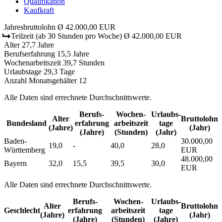
Qualifikation
Kaufkraft
Jahresbruttolohn
Ø 42.000,00 EUR
Teilzeit
(ab 30 Stunden pro Woche)
Ø 42.000,00 EUR
Alter
27,7 Jahre
Berufserfahrung
15,5 Jahre
Wochenarbeitszeit
39,7 Stunden
Urlaubstage
29,3 Tage
Anzahl Monatsgehälter
12
Alle Daten sind errechnete Durchschnittswerte.
Berufs­
Wochen­
Urlaubs­
Alter
Bruttolohn
Bundesland
erfahrung
arbeitszeit
tage
(Jahre)
(Jahr)
(Jahre)
(Stunden)
(Jahr)
Baden-
30.000,00
19,0
-
40,0
28,0
Württemberg
EUR
48.000,00
Bayern
32,0
15,5
39,5
30,0
EUR
Alle Daten sind errechnete Durchschnittswerte.
Berufs­
Wochen­
Urlaubs­
Alter
Bruttolohn
Geschlecht
erfahrung
arbeitszeit
tage
(Jahre)
(Jahr)
(Jahre)
(Stunden)
(Jahre)