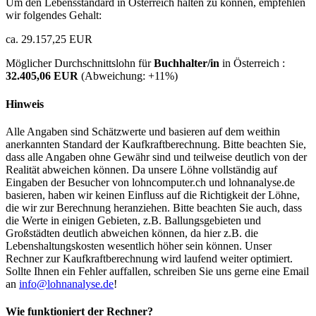
Um den Lebensstandard in Österreich halten zu können, empfehlen
wir folgendes Gehalt:
ca. 29.157,25 EUR
Möglicher Durchschnittslohn für
Buchhalter/in
in Österreich :
32.405,06 EUR
(Abweichung:
+11%
)
Hinweis
Alle Angaben sind Schätzwerte und basieren auf dem weithin
anerkannten Standard der Kaufkraftberechnung. Bitte beachten Sie,
dass alle Angaben ohne Gewähr sind und teilweise deutlich von der
Realität abweichen können. Da unsere Löhne vollständig auf
Eingaben der Besucher von lohncomputer.ch und lohnanalyse.de
basieren, haben wir keinen Einfluss auf die Richtigkeit der Löhne,
die wir zur Berechnung heranziehen. Bitte beachten Sie auch, dass
die Werte in einigen Gebieten, z.B. Ballungsgebieten und
Großstädten deutlich abweichen können, da hier z.B. die
Lebenshaltungskosten wesentlich höher sein können. Unser
Rechner zur Kaufkraftberechnung wird laufend weiter optimiert.
Sollte Ihnen ein Fehler auffallen, schreiben Sie uns gerne eine Email
an
info@lohnanalyse.de
!
Wie funktioniert der Rechner?