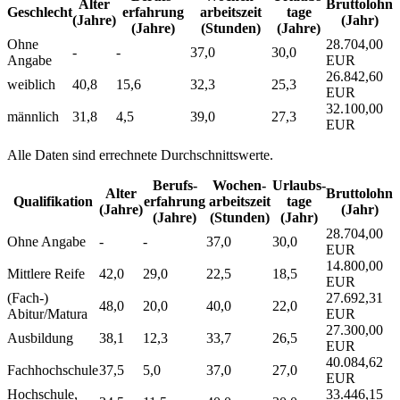
Alter
Bruttolohn
Geschlecht
erfahrung
arbeitszeit
tage
(Jahre)
(Jahr)
(Jahre)
(Stunden)
(Jahre)
Ohne
28.704,00
-
-
37,0
30,0
Angabe
EUR
26.842,60
weiblich
40,8
15,6
32,3
25,3
EUR
32.100,00
männlich
31,8
4,5
39,0
27,3
EUR
Alle Daten sind errechnete Durchschnittswerte.
Berufs­
Wochen­
Urlaubs­
Alter
Bruttolohn
Qualifikation
erfahrung
arbeitszeit
tage
(Jahre)
(Jahr)
(Jahre)
(Stunden)
(Jahr)
28.704,00
Ohne Angabe
-
-
37,0
30,0
EUR
14.800,00
Mittlere Reife
42,0
29,0
22,5
18,5
EUR
(Fach-)
27.692,31
48,0
20,0
40,0
22,0
Abitur/Matura
EUR
27.300,00
Ausbildung
38,1
12,3
33,7
26,5
EUR
40.084,62
Fachhochschule
37,5
5,0
37,0
27,0
EUR
Hochschule,
33.446,15