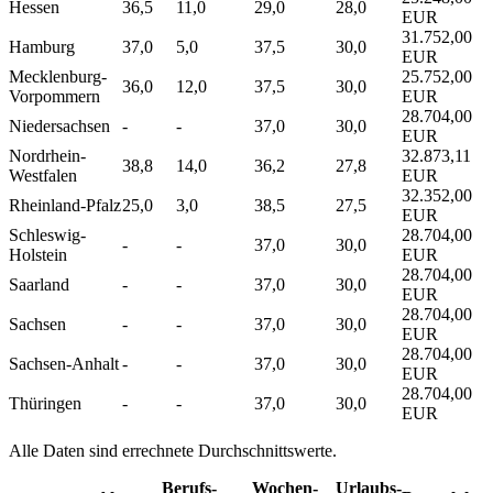
Hessen
36,5
11,0
29,0
28,0
EUR
31.752,00
Hamburg
37,0
5,0
37,5
30,0
EUR
Mecklenburg-
25.752,00
36,0
12,0
37,5
30,0
Vorpommern
EUR
28.704,00
Niedersachsen
-
-
37,0
30,0
EUR
Nordrhein-
32.873,11
38,8
14,0
36,2
27,8
Westfalen
EUR
32.352,00
Rheinland-Pfalz
25,0
3,0
38,5
27,5
EUR
Schleswig-
28.704,00
-
-
37,0
30,0
Holstein
EUR
28.704,00
Saarland
-
-
37,0
30,0
EUR
28.704,00
Sachsen
-
-
37,0
30,0
EUR
28.704,00
Sachsen-Anhalt
-
-
37,0
30,0
EUR
28.704,00
Thüringen
-
-
37,0
30,0
EUR
Alle Daten sind errechnete Durchschnittswerte.
Berufs­
Wochen­
Urlaubs­