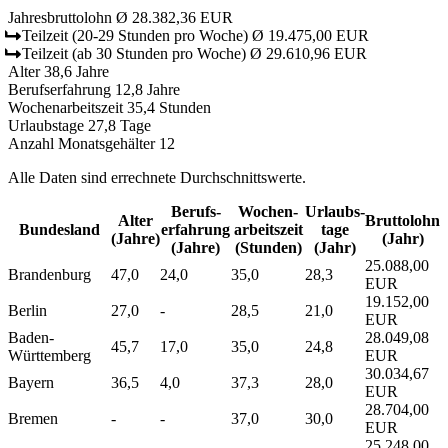
Jahresbruttolohn
Ø 28.382,36 EUR
Teilzeit
(20-29 Stunden pro Woche)
Ø 19.475,00 EUR
Teilzeit
(ab 30 Stunden pro Woche)
Ø 29.610,96 EUR
Alter
38,6 Jahre
Berufserfahrung
12,8 Jahre
Wochenarbeitszeit
35,4 Stunden
Urlaubstage
27,8 Tage
Anzahl Monatsgehälter
12
Alle Daten sind errechnete Durchschnittswerte.
Berufs­
Wochen­
Urlaubs­
Alter
Bruttolohn
Bundesland
erfahrung
arbeitszeit
tage
(Jahre)
(Jahr)
(Jahre)
(Stunden)
(Jahr)
25.088,00
Brandenburg
47,0
24,0
35,0
28,3
EUR
19.152,00
Berlin
27,0
-
28,5
21,0
EUR
Baden-
28.049,08
45,7
17,0
35,0
24,8
Württemberg
EUR
30.034,67
Bayern
36,5
4,0
37,3
28,0
EUR
28.704,00
Bremen
-
-
37,0
30,0
EUR
25.248,00