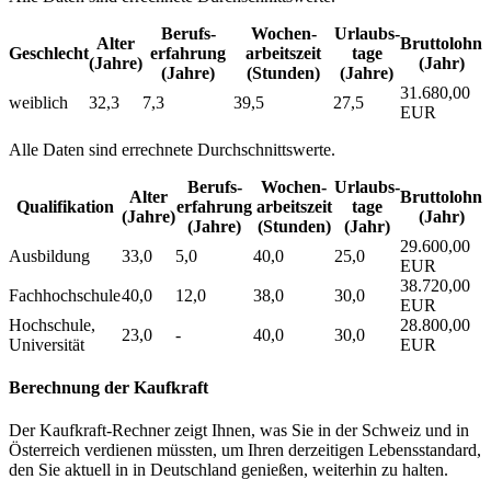
Berufs­
Wochen­
Urlaubs­
Alter
Bruttolohn
Geschlecht
erfahrung
arbeitszeit
tage
(Jahre)
(Jahr)
(Jahre)
(Stunden)
(Jahre)
31.680,00
weiblich
32,3
7,3
39,5
27,5
EUR
Alle Daten sind errechnete Durchschnittswerte.
Berufs­
Wochen­
Urlaubs­
Alter
Bruttolohn
Qualifikation
erfahrung
arbeitszeit
tage
(Jahre)
(Jahr)
(Jahre)
(Stunden)
(Jahr)
29.600,00
Ausbildung
33,0
5,0
40,0
25,0
EUR
38.720,00
Fachhochschule
40,0
12,0
38,0
30,0
EUR
Hochschule,
28.800,00
23,0
-
40,0
30,0
Universität
EUR
Berechnung der Kaufkraft
Der Kaufkraft-Rechner zeigt Ihnen, was Sie in der Schweiz und in
Österreich verdienen müssten, um Ihren derzeitigen Lebensstandard,
den Sie aktuell in in Deutschland genießen, weiterhin zu halten.