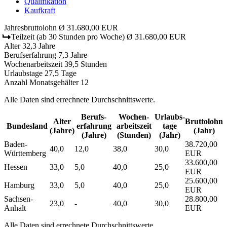
Qualifikation
Kaufkraft
Jahresbruttolohn
Ø 31.680,00 EUR
Teilzeit
(ab 30 Stunden pro Woche)
Ø 31.680,00 EUR
Alter
32,3 Jahre
Berufserfahrung
7,3 Jahre
Wochenarbeitszeit
39,5 Stunden
Urlaubstage
27,5 Tage
Anzahl Monatsgehälter
12
Alle Daten sind errechnete Durchschnittswerte.
Berufs­
Wochen­
Urlaubs­
Alter
Bruttolohn
Bundesland
erfahrung
arbeitszeit
tage
(Jahre)
(Jahr)
(Jahre)
(Stunden)
(Jahr)
Baden-
38.720,00
40,0
12,0
38,0
30,0
Württemberg
EUR
33.600,00
Hessen
33,0
5,0
40,0
25,0
EUR
25.600,00
Hamburg
33,0
5,0
40,0
25,0
EUR
Sachsen-
28.800,00
23,0
-
40,0
30,0
Anhalt
EUR
Alle Daten sind errechnete Durchschnittswerte.