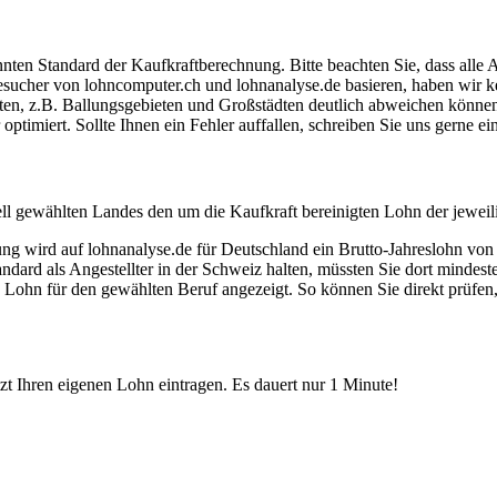
ten Standard der Kaufkraftberechnung. Bitte beachten Sie, dass alle 
ucher von lohncomputer.ch und lohnanalyse.de basieren, haben wir kei
eten, z.B. Ballungsgebieten und Großstädten deutlich abweichen können
timiert. Sollte Ihnen ein Fehler auffallen, schreiben Sie uns gerne e
ell gewählten Landes den um die Kaufkraft bereinigten Lohn der jeweil
dung wird auf lohnanalyse.de für Deutschland ein Brutto-Jahreslohn vo
dard als Angestellter in der Schweiz halten, müssten Sie dort mindes
e Lohn für den gewählten Beruf angezeigt. So können Sie direkt prüfen
etzt Ihren eigenen Lohn eintragen. Es dauert nur 1 Minute!