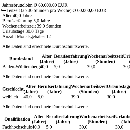
Jahresbruttolohn
Ø 60.000,00 EUR
Teilzeit
(ab 30 Stunden pro Woche)
Ø 60.000,00 EUR
Alter
40,0 Jahre
Berufserfahrung
5,0 Jahre
Wochenarbeitszeit
39,0 Stunden
Urlaubstage
30,0 Tage
Anzahl Monatsgehälter
12
Alle Daten sind errechnete Durchschnittswerte.
Alter
Berufs­erfahrung
Wochen­arbeitszeit
Url
Bundesland
(Jahre)
(Jahre)
(Stunden)
Baden-Württemberg
40,0
5,0
39,0
30,
Alle Daten sind errechnete Durchschnittswerte.
Alter
Berufs­erfahrung
Wochen­arbeitszeit
Urlaubs­tag
Geschlecht
(Jahre)
(Jahre)
(Stunden)
(Jahre)
weiblich
40,0
5,0
39,0
30,0
Alle Daten sind errechnete Durchschnittswerte.
Alter
Berufs­erfahrung
Wochen­arbeitszeit
Urlaubs
Qualifikation
(Jahre)
(Jahre)
(Stunden)
(Jah
Fachhochschule
40,0
5,0
39,0
30,0