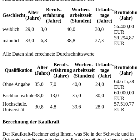
Berufs­
Wochen­
Urlaubs­
Alter
Bruttolohn
Geschlecht
erfahrung
arbeitszeit
tage
(Jahre)
(Jahr)
(Jahre)
(Stunden)
(Jahre)
56.400,00
weiblich
29,0
3,0
40,0
30,0
EUR
59.294,87
männlich
33,0
6,8
38,8
27,3
EUR
Alle Daten sind errechnete Durchschnittswerte.
Berufs­
Wochen­
Urlaubs­
Alter
Bruttolohn
Qualifikation
erfahrung
arbeitszeit
tage
(Jahre)
(Jahr)
(Jahre)
(Stunden)
(Jahr)
64.615,38
Ohne Angabe
35,0
7,0
40,0
24,0
EUR
60.000,00
Fachhochschule
38,0
13,0
35,0
30,0
EUR
Hochschule,
57.510,77
30,8
4,8
39,6
28,0
Universität
EUR
Berechnung der Kaufkraft
Der Kaufkraft-Rechner zeigt Ihnen, was Sie in der Schweiz und in
Österreich verdienen müssten, um Ihren derzeitigen Lebensstandard,