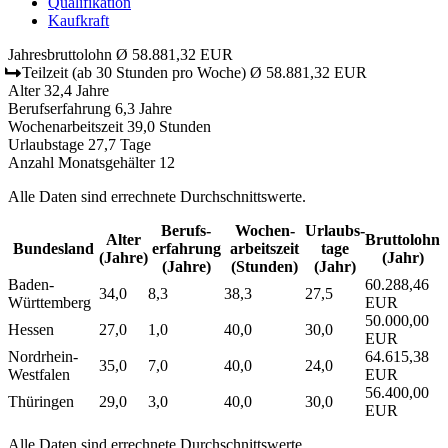
Qualifikation
Kaufkraft
Jahresbruttolohn
Ø 58.881,32 EUR
Teilzeit
(ab 30 Stunden pro Woche)
Ø 58.881,32 EUR
Alter
32,4 Jahre
Berufserfahrung
6,3 Jahre
Wochenarbeitszeit
39,0 Stunden
Urlaubstage
27,7 Tage
Anzahl Monatsgehälter
12
Alle Daten sind errechnete Durchschnittswerte.
Berufs­
Wochen­
Urlaubs­
Alter
Bruttolohn
Bundesland
erfahrung
arbeitszeit
tage
(Jahre)
(Jahr)
(Jahre)
(Stunden)
(Jahr)
Baden-
60.288,46
34,0
8,3
38,3
27,5
Württemberg
EUR
50.000,00
Hessen
27,0
1,0
40,0
30,0
EUR
Nordrhein-
64.615,38
35,0
7,0
40,0
24,0
Westfalen
EUR
56.400,00
Thüringen
29,0
3,0
40,0
30,0
EUR
Alle Daten sind errechnete Durchschnittswerte.