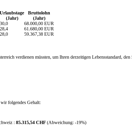
Urlaubs­tage
Bruttolohn
(Jahr)
(Jahr)
30,0
68.000,00 EUR
28,4
61.680,00 EUR
28,0
59.367,38 EUR
erreich verdienen müssten, um Ihren derzeitigen Lebensstandard, den Si
wir folgendes Gehalt:
chweiz :
85.315,54 CHF
(Abweichung:
-19%
)