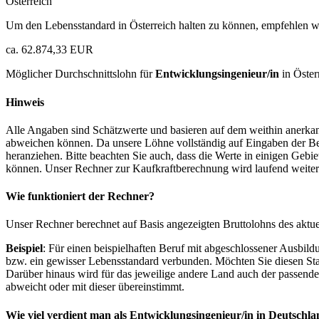
Österreich
Um den Lebensstandard in Österreich halten zu können, empfehlen wi
ca. 62.874,33 EUR
Möglicher Durchschnittslohn für
Entwicklungsingenieur/in
in Öster
Hinweis
Alle Angaben sind Schätzwerte und basieren auf dem weithin anerkann
abweichen können. Da unsere Löhne vollständig auf Eingaben der Bes
heranziehen. Bitte beachten Sie auch, dass die Werte in einigen Gebi
können. Unser Rechner zur Kaufkraftberechnung wird laufend weiter op
Wie funktioniert der Rechner?
Unser Rechner berechnet auf Basis angezeigten Bruttolohns des aktu
Beispiel
: Für einen beispielhaften Beruf mit abgeschlossener Ausbil
bzw. ein gewisser Lebensstandard verbunden. Möchten Sie diesen Stan
Darüber hinaus wird für das jeweilige andere Land auch der passend
abweicht oder mit dieser übereinstimmt.
Wie viel verdient man als
Entwicklungsingenieur/in
in Deutschla