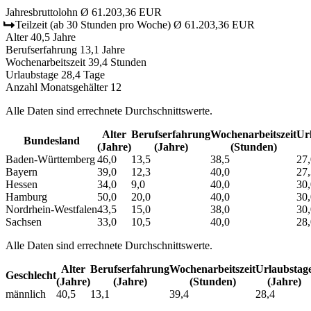
Jahresbruttolohn
Ø 61.203,36 EUR
Teilzeit
(ab 30 Stunden pro Woche)
Ø 61.203,36 EUR
Alter
40,5 Jahre
Berufserfahrung
13,1 Jahre
Wochenarbeitszeit
39,4 Stunden
Urlaubstage
28,4 Tage
Anzahl Monatsgehälter
12
Alle Daten sind errechnete Durchschnittswerte.
Alter
Berufs­erfahrung
Wochen­arbeitszeit
Url
Bundesland
(Jahre)
(Jahre)
(Stunden)
Baden-Württemberg
46,0
13,5
38,5
27,
Bayern
39,0
12,3
40,0
27,
Hessen
34,0
9,0
40,0
30,
Hamburg
50,0
20,0
40,0
30,
Nordrhein-Westfalen
43,5
15,0
38,0
30,
Sachsen
33,0
10,5
40,0
28,
Alle Daten sind errechnete Durchschnittswerte.
Alter
Berufs­erfahrung
Wochen­arbeitszeit
Urlaubs­tag
Geschlecht
(Jahre)
(Jahre)
(Stunden)
(Jahre)
männlich
40,5
13,1
39,4
28,4