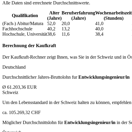
Alle Daten sind errechnete Durchschnittswerte.
Alter
Berufs­erfahrung
Wochen­arbeitszeit
Qualifikation
(Jahre)
(Jahre)
(Stunden)
(Fach-) Abitur/Matura
52,0
20,0
41,0
Fachhochschule
40,2
13,2
40,0
Hochschule, Universität
38,6
11,6
38,4
Berechnung der Kaufkraft
Der Kaufkraft-Rechner zeigt Ihnen, was Sie in der Schweiz und in Öst
Deutschland
Durchschnittlicher Jahres-Bruttolohn fur
Entwicklungsingenieur/in
Ø 61.203,36 EUR
Schweiz
Um den Lebensstandard in der Schweiz halten zu können, empfehlen 
ca. 105.269,32 CHF
Möglicher Durchschnittslohn für
Entwicklungsingenieur/in
in der S