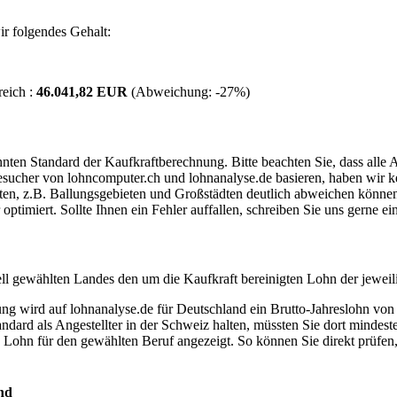
r folgendes Gehalt:
reich :
46.041,82 EUR
(Abweichung:
-27%
)
ten Standard der Kaufkraftberechnung. Bitte beachten Sie, dass alle 
ucher von lohncomputer.ch und lohnanalyse.de basieren, haben wir kei
eten, z.B. Ballungsgebieten und Großstädten deutlich abweichen können
timiert. Sollte Ihnen ein Fehler auffallen, schreiben Sie uns gerne e
ell gewählten Landes den um die Kaufkraft bereinigten Lohn der jeweil
dung wird auf lohnanalyse.de für Deutschland ein Brutto-Jahreslohn vo
dard als Angestellter in der Schweiz halten, müssten Sie dort mindes
e Lohn für den gewählten Beruf angezeigt. So können Sie direkt prüfen
nd