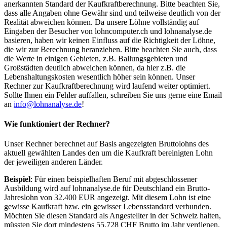
anerkannten Standard der Kaufkraftberechnung. Bitte beachten Sie,
dass alle Angaben ohne Gewähr sind und teilweise deutlich von der
Realität abweichen können. Da unsere Löhne vollständig auf
Eingaben der Besucher von lohncomputer.ch und lohnanalyse.de
basieren, haben wir keinen Einfluss auf die Richtigkeit der Löhne,
die wir zur Berechnung heranziehen. Bitte beachten Sie auch, dass
die Werte in einigen Gebieten, z.B. Ballungsgebieten und
Großstädten deutlich abweichen können, da hier z.B. die
Lebenshaltungskosten wesentlich höher sein können. Unser
Rechner zur Kaufkraftberechnung wird laufend weiter optimiert.
Sollte Ihnen ein Fehler auffallen, schreiben Sie uns gerne eine Email
an
info@lohnanalyse.de
!
Wie funktioniert der Rechner?
Unser Rechner berechnet auf Basis angezeigten Bruttolohns des
aktuell gewählten Landes den um die Kaufkraft bereinigten Lohn
der jeweiligen anderen Länder.
Beispiel
: Für einen beispielhaften Beruf mit abgeschlossener
Ausbildung wird auf lohnanalyse.de für Deutschland ein Brutto-
Jahreslohn von 32.400 EUR angezeigt. Mit diesem Lohn ist eine
gewisse Kaufkraft bzw. ein gewisser Lebensstandard verbunden.
Möchten Sie diesen Standard als Angestellter in der Schweiz halten,
müssten Sie dort mindestens 55.728 CHF Brutto im Jahr verdienen.