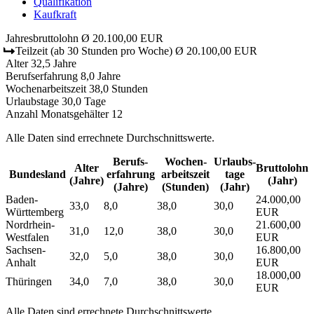
Qualifikation
Kaufkraft
Jahresbruttolohn
Ø 20.100,00 EUR
Teilzeit
(ab 30 Stunden pro Woche)
Ø 20.100,00 EUR
Alter
32,5 Jahre
Berufserfahrung
8,0 Jahre
Wochenarbeitszeit
38,0 Stunden
Urlaubstage
30,0 Tage
Anzahl Monatsgehälter
12
Alle Daten sind errechnete Durchschnittswerte.
Berufs­
Wochen­
Urlaubs­
Alter
Bruttolohn
Bundesland
erfahrung
arbeitszeit
tage
(Jahre)
(Jahr)
(Jahre)
(Stunden)
(Jahr)
Baden-
24.000,00
33,0
8,0
38,0
30,0
Württemberg
EUR
Nordrhein-
21.600,00
31,0
12,0
38,0
30,0
Westfalen
EUR
Sachsen-
16.800,00
32,0
5,0
38,0
30,0
Anhalt
EUR
18.000,00
Thüringen
34,0
7,0
38,0
30,0
EUR
Alle Daten sind errechnete Durchschnittswerte.