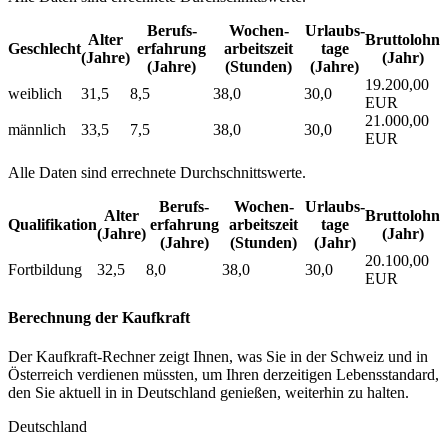
Berufs­
Wochen­
Urlaubs­
Alter
Bruttolohn
Geschlecht
erfahrung
arbeitszeit
tage
(Jahre)
(Jahr)
(Jahre)
(Stunden)
(Jahre)
19.200,00
weiblich
31,5
8,5
38,0
30,0
EUR
21.000,00
männlich
33,5
7,5
38,0
30,0
EUR
Alle Daten sind errechnete Durchschnittswerte.
Berufs­
Wochen­
Urlaubs­
Alter
Bruttolohn
Qualifikation
erfahrung
arbeitszeit
tage
(Jahre)
(Jahr)
(Jahre)
(Stunden)
(Jahr)
20.100,00
Fortbildung
32,5
8,0
38,0
30,0
EUR
Berechnung der Kaufkraft
Der Kaufkraft-Rechner zeigt Ihnen, was Sie in der Schweiz und in
Österreich verdienen müssten, um Ihren derzeitigen Lebensstandard,
den Sie aktuell in in Deutschland genießen, weiterhin zu halten.
Deutschland