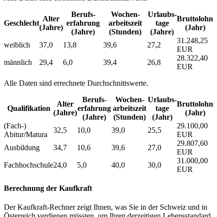
Berufs­
Wochen­
Urlaubs­
Alter
Bruttolohn
Geschlecht
erfahrung
arbeitszeit
tage
(Jahre)
(Jahr)
(Jahre)
(Stunden)
(Jahre)
31.248,25
weiblich
37,0
13,8
39,6
27,2
EUR
28.322,40
männlich
29,4
6,0
39,4
26,8
EUR
Alle Daten sind errechnete Durchschnittswerte.
Berufs­
Wochen­
Urlaubs­
Alter
Bruttolohn
Qualifikation
erfahrung
arbeitszeit
tage
(Jahre)
(Jahr)
(Jahre)
(Stunden)
(Jahr)
(Fach-)
29.100,00
32,5
10,0
39,0
25,5
Abitur/Matura
EUR
29.807,60
Ausbildung
34,7
10,6
39,6
27,0
EUR
31.000,00
Fachhochschule
24,0
5,0
40,0
30,0
EUR
Berechnung der Kaufkraft
Der Kaufkraft-Rechner zeigt Ihnen, was Sie in der Schweiz und in
Österreich verdienen müssten, um Ihren derzeitigen Lebensstandard,