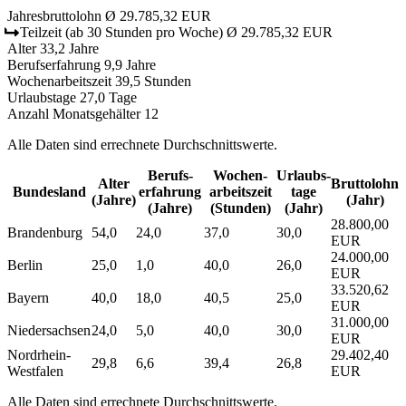
Jahresbruttolohn
Ø 29.785,32 EUR
Teilzeit
(ab 30 Stunden pro Woche)
Ø 29.785,32 EUR
Alter
33,2 Jahre
Berufserfahrung
9,9 Jahre
Wochenarbeitszeit
39,5 Stunden
Urlaubstage
27,0 Tage
Anzahl Monatsgehälter
12
Alle Daten sind errechnete Durchschnittswerte.
Berufs­
Wochen­
Urlaubs­
Alter
Bruttolohn
Bundesland
erfahrung
arbeitszeit
tage
(Jahre)
(Jahr)
(Jahre)
(Stunden)
(Jahr)
28.800,00
Brandenburg
54,0
24,0
37,0
30,0
EUR
24.000,00
Berlin
25,0
1,0
40,0
26,0
EUR
33.520,62
Bayern
40,0
18,0
40,5
25,0
EUR
31.000,00
Niedersachsen
24,0
5,0
40,0
30,0
EUR
Nordrhein-
29.402,40
29,8
6,6
39,4
26,8
Westfalen
EUR
Alle Daten sind errechnete Durchschnittswerte.