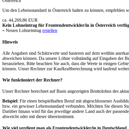
Österreich
Um den Lebensstandard in Österreich halten zu können, empfehlen wi
ca. 44.269,86 EUR
Kein Lohneintrag für
Frontendentwickler/in
in Österreich verfü
» Neuen Lohneintrag
erstellen
Hinweis
Alle Angaben sind Schätzwerte und basieren auf dem weithin anerkann
abweichen können. Da unsere Löhne vollständig auf Eingaben der Bes
heranziehen. Bitte beachten Sie auch, dass die Werte in einigen Gebi
können. Unser Rechner zur Kaufkraftberechnung wird laufend weiter op
Wie funktioniert der Rechner?
Unser Rechner berechnet auf Basis angezeigten Bruttolohns des aktu
Beispiel
: Für einen beispielhaften Beruf mit abgeschlossener Ausbil
bzw. ein gewisser Lebensstandard verbunden. Möchten Sie diesen Stan
Darüber hinaus wird für das jeweilige andere Land auch der passend
abweicht oder mit dieser übereinstimmt.
Wie viel verdient man als
Frontendentwickler/in
in Deutschland