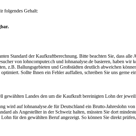
r folgendes Gehalt:
gbar.
ten Standard der Kaufkraftberechnung. Bitte beachten Sie, dass alle 
ucher von lohncomputer.ch und lohnanalyse.de basieren, haben wir kei
eten, z.B. Ballungsgebieten und Großstädten deutlich abweichen können
timiert. Sollte Ihnen ein Fehler auffallen, schreiben Sie uns gerne e
ell gewählten Landes den um die Kaufkraft bereinigten Lohn der jeweil
dung wird auf lohnanalyse.de für Deutschland ein Brutto-Jahreslohn vo
dard als Angestellter in der Schweiz halten, müssten Sie dort mindes
e Lohn für den gewählten Beruf angezeigt. So können Sie direkt prüfen