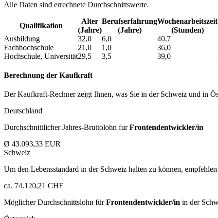
Alle Daten sind errechnete Durchschnittswerte.
Alter
Berufs­erfahrung
Wochen­arbeitszeit
Qualifikation
(Jahre)
(Jahre)
(Stunden)
Ausbildung
32,0
6,0
40,7
Fachhochschule
21,0
1,0
36,0
Hochschule, Universität
29,5
3,5
39,0
Berechnung der Kaufkraft
Der Kaufkraft-Rechner zeigt Ihnen, was Sie in der Schweiz und in Öst
Deutschland
Durchschnittlicher Jahres-Bruttolohn fur
Frontendentwickler/in
Ø 43.093,33 EUR
Schweiz
Um den Lebensstandard in der Schweiz halten zu können, empfehlen 
ca. 74.120,21 CHF
Möglicher Durchschnittslohn für
Frontendentwickler/in
in der Schw