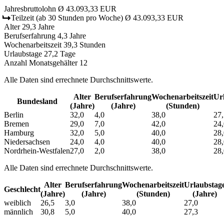
Jahresbruttolohn
Ø 43.093,33 EUR
Teilzeit
(ab 30 Stunden pro Woche)
Ø 43.093,33 EUR
Alter
29,3 Jahre
Berufserfahrung
4,3 Jahre
Wochenarbeitszeit
39,3 Stunden
Urlaubstage
27,2 Tage
Anzahl Monatsgehälter
12
Alle Daten sind errechnete Durchschnittswerte.
Alter
Berufs­erfahrung
Wochen­arbeitszeit
Url
Bundesland
(Jahre)
(Jahre)
(Stunden)
Berlin
32,0
4,0
38,0
27,
Bremen
29,0
7,0
42,0
24,
Hamburg
32,0
5,0
40,0
28,
Niedersachsen
24,0
4,0
40,0
28,
Nordrhein-Westfalen
27,0
2,0
38,0
28,
Alle Daten sind errechnete Durchschnittswerte.
Alter
Berufs­erfahrung
Wochen­arbeitszeit
Urlaubs­tag
Geschlecht
(Jahre)
(Jahre)
(Stunden)
(Jahre)
weiblich
26,5
3,0
38,0
27,0
männlich
30,8
5,0
40,0
27,3