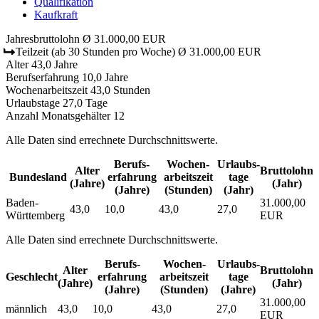
Qualifikation
Kaufkraft
Jahresbruttolohn
Ø 31.000,00 EUR
Teilzeit
(ab 30 Stunden pro Woche)
Ø 31.000,00 EUR
Alter
43,0 Jahre
Berufserfahrung
10,0 Jahre
Wochenarbeitszeit
43,0 Stunden
Urlaubstage
27,0 Tage
Anzahl Monatsgehälter
12
Alle Daten sind errechnete Durchschnittswerte.
Berufs­
Wochen­
Urlaubs­
Alter
Bruttolohn
Bundesland
erfahrung
arbeitszeit
tage
(Jahre)
(Jahr)
(Jahre)
(Stunden)
(Jahr)
Baden-
31.000,00
43,0
10,0
43,0
27,0
Württemberg
EUR
Alle Daten sind errechnete Durchschnittswerte.
Berufs­
Wochen­
Urlaubs­
Alter
Bruttolohn
Geschlecht
erfahrung
arbeitszeit
tage
(Jahre)
(Jahr)
(Jahre)
(Stunden)
(Jahre)
31.000,00
männlich
43,0
10,0
43,0
27,0
EUR