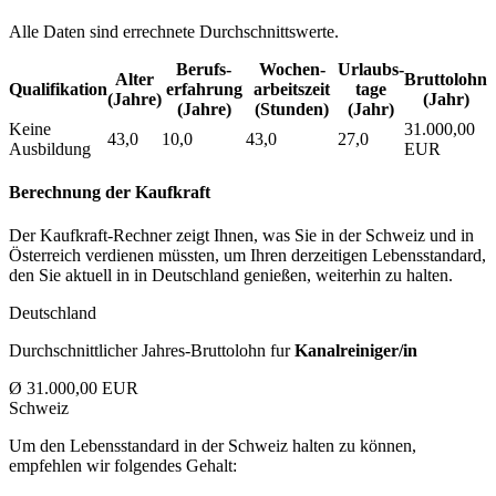
Alle Daten sind errechnete Durchschnittswerte.
Berufs­
Wochen­
Urlaubs­
Alter
Bruttolohn
Qualifikation
erfahrung
arbeitszeit
tage
(Jahre)
(Jahr)
(Jahre)
(Stunden)
(Jahr)
Keine
31.000,00
43,0
10,0
43,0
27,0
Ausbildung
EUR
Berechnung der Kaufkraft
Der Kaufkraft-Rechner zeigt Ihnen, was Sie in der Schweiz und in
Österreich verdienen müssten, um Ihren derzeitigen Lebensstandard,
den Sie aktuell in in Deutschland genießen, weiterhin zu halten.
Deutschland
Durchschnittlicher Jahres-Bruttolohn fur
Kanalreiniger/in
Ø 31.000,00 EUR
Schweiz
Um den Lebensstandard in der Schweiz halten zu können,
empfehlen wir folgendes Gehalt: