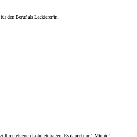
ür den Beruf als Lackierer/in.
etzt Ihren eigenen Lohn eintragen. Es dauert nur 1 Minute!