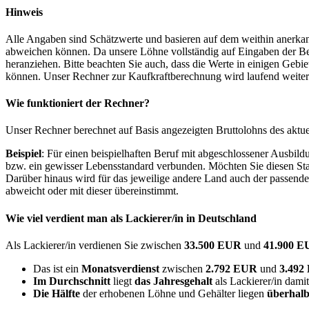
Hinweis
Alle Angaben sind Schätzwerte und basieren auf dem weithin anerkann
abweichen können. Da unsere Löhne vollständig auf Eingaben der Bes
heranziehen. Bitte beachten Sie auch, dass die Werte in einigen Gebi
können. Unser Rechner zur Kaufkraftberechnung wird laufend weiter op
Wie funktioniert der Rechner?
Unser Rechner berechnet auf Basis angezeigten Bruttolohns des aktu
Beispiel
: Für einen beispielhaften Beruf mit abgeschlossener Ausbil
bzw. ein gewisser Lebensstandard verbunden. Möchten Sie diesen Stan
Darüber hinaus wird für das jeweilige andere Land auch der passend
abweicht oder mit dieser übereinstimmt.
Wie viel verdient man als
Lackierer/in
in Deutschland
Als Lackierer/in verdienen Sie zwischen
33.500 EUR
und
41.900 
Das ist ein
Monatsverdienst
zwischen
2.792 EUR
und
3.49
Im Durchschnitt
liegt
das Jahresgehalt
als Lackierer/in dami
Die Hälfte
der erhobenen Löhne und Gehälter liegen
überhalb