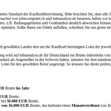
ten Standard der Kaufkraftberechnung. Bitte beachten Sie, dass alle 
ucher von lohncomputer.ch und lohnanalyse.de basieren, haben wir kei
eten, z.B. Ballungsgebieten und Großstädten deutlich abweichen können
timiert. Sollte Ihnen ein Fehler auffallen, schreiben Sie uns gerne e
ell gewählten Landes den um die Kaufkraft bereinigten Lohn der jeweil
dung wird auf lohnanalyse.de für Deutschland ein Brutto-Jahreslohn vo
dard als Angestellter in der Schweiz halten, müssten Sie dort mindes
e Lohn für den gewählten Beruf angezeigt. So können Sie direkt prüfen
EUR
Brutto
im Jahr
.
2 EUR
Brutto.
t bei
36.088 EUR
Brutto.
 von
36.000 EUR
Brutto, das bedeutet einen
Monatsverdienst
von
3