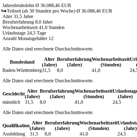
Jahresbruttolohn
Ø 36.088,46 EUR
Teilzeit
(ab 30 Stunden pro Woche)
Ø 36.088,46 EUR
Alter
31,5 Jahre
Berufserfahrung
8,0 Jahre
Wochenarbeitszeit
41,0 Stunden
Urlaubstage
24,5 Tage
Anzahl Monatsgehälter
12
Alle Daten sind errechnete Durchschnittswerte.
Alter
Berufs­erfahrung
Wochen­arbeitszeit
Url
Bundesland
(Jahre)
(Jahre)
(Stunden)
Baden-Württemberg
31,5
8,0
41,0
24,
Alle Daten sind errechnete Durchschnittswerte.
Alter
Berufs­erfahrung
Wochen­arbeitszeit
Urlaubs­tag
Geschlecht
(Jahre)
(Jahre)
(Stunden)
(Jahre)
männlich
31,5
8,0
41,0
24,5
Alle Daten sind errechnete Durchschnittswerte.
Alter
Berufs­erfahrung
Wochen­arbeitszeit
Urlaubs­t
Qualifikation
(Jahre)
(Jahre)
(Stunden)
(Jahr)
Ausbildung
31,5
8,0
41,0
24,5