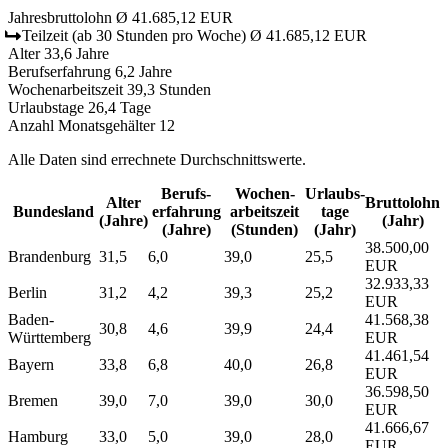
Jahresbruttolohn
Ø 41.685,12 EUR
Teilzeit
(ab 30 Stunden pro Woche)
Ø 41.685,12 EUR
Alter
33,6 Jahre
Berufserfahrung
6,2 Jahre
Wochenarbeitszeit
39,3 Stunden
Urlaubstage
26,4 Tage
Anzahl Monatsgehälter
12
Alle Daten sind errechnete Durchschnittswerte.
Berufs­
Wochen­
Urlaubs­
Alter
Bruttolohn
Bundesland
erfahrung
arbeitszeit
tage
(Jahre)
(Jahr)
(Jahre)
(Stunden)
(Jahr)
38.500,00
Brandenburg
31,5
6,0
39,0
25,5
EUR
32.933,33
Berlin
31,2
4,2
39,3
25,2
EUR
Baden-
41.568,38
30,8
4,6
39,9
24,4
Württemberg
EUR
41.461,54
Bayern
33,8
6,8
40,0
26,8
EUR
36.598,50
Bremen
39,0
7,0
39,0
30,0
EUR
41.666,67
Hamburg
33,0
5,0
39,0
28,0
EUR