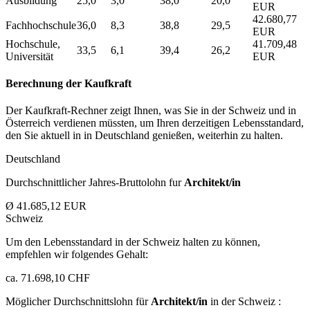
Ausbildung
25,0
3,0
38,0
20,0
EUR
42.680,77
Fachhochschule
36,0
8,3
38,8
29,5
EUR
Hochschule,
41.709,48
33,5
6,1
39,4
26,2
Universität
EUR
Berechnung der Kaufkraft
Der Kaufkraft-Rechner zeigt Ihnen, was Sie in der Schweiz und in
Österreich verdienen müssten, um Ihren derzeitigen Lebensstandard,
den Sie aktuell in in Deutschland genießen, weiterhin zu halten.
Deutschland
Durchschnittlicher Jahres-Bruttolohn fur
Architekt/in
Ø 41.685,12 EUR
Schweiz
Um den Lebensstandard in der Schweiz halten zu können,
empfehlen wir folgendes Gehalt:
ca. 71.698,10 CHF
Möglicher Durchschnittslohn für
Architekt/in
in der Schweiz :