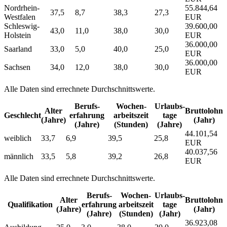
Nordrhein-
55.844,64
37,5
8,7
38,3
27,3
Westfalen
EUR
Schleswig-
39.600,00
43,0
11,0
38,0
30,0
Holstein
EUR
36.000,00
Saarland
33,0
5,0
40,0
25,0
EUR
36.000,00
Sachsen
34,0
12,0
38,0
30,0
EUR
Alle Daten sind errechnete Durchschnittswerte.
Berufs­
Wochen­
Urlaubs­
Alter
Bruttolohn
Geschlecht
erfahrung
arbeitszeit
tage
(Jahre)
(Jahr)
(Jahre)
(Stunden)
(Jahre)
44.101,54
weiblich
33,7
6,9
39,5
25,8
EUR
40.037,56
männlich
33,5
5,8
39,2
26,8
EUR
Alle Daten sind errechnete Durchschnittswerte.
Berufs­
Wochen­
Urlaubs­
Alter
Bruttolohn
Qualifikation
erfahrung
arbeitszeit
tage
(Jahre)
(Jahr)
(Jahre)
(Stunden)
(Jahr)
36.923,08