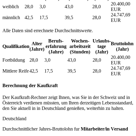
20.400,00
weiblich
28,0
3,0
43,0
28,0
EUR
24.747,69
männlich
42,5
17,5
39,5
28,0
EUR
Alle Daten sind errechnete Durchschnittswerte.
Berufs­
Wochen­
Urlaubs­
Alter
Bruttolohn
Qualifikation
erfahrung
arbeitszeit
tage
(Jahre)
(Jahr)
(Jahre)
(Stunden)
(Jahr)
20.400,00
Fortbildung
28,0
3,0
43,0
28,0
EUR
24.747,69
Mittlere Reife
42,5
17,5
39,5
28,0
EUR
Berechnung der Kaufkraft
Der Kaufkraft-Rechner zeigt Ihnen, was Sie in der Schweiz und in
Österreich verdienen müssten, um Ihren derzeitigen Lebensstandard,
den Sie aktuell in in Deutschland genießen, weiterhin zu halten.
Deutschland
Durchschnittlicher Jahres-Bruttolohn fur
Mitarbeiter/in Versand