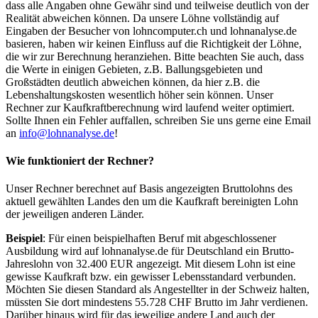
dass alle Angaben ohne Gewähr sind und teilweise deutlich von der
Realität abweichen können. Da unsere Löhne vollständig auf
Eingaben der Besucher von lohncomputer.ch und lohnanalyse.de
basieren, haben wir keinen Einfluss auf die Richtigkeit der Löhne,
die wir zur Berechnung heranziehen. Bitte beachten Sie auch, dass
die Werte in einigen Gebieten, z.B. Ballungsgebieten und
Großstädten deutlich abweichen können, da hier z.B. die
Lebenshaltungskosten wesentlich höher sein können. Unser
Rechner zur Kaufkraftberechnung wird laufend weiter optimiert.
Sollte Ihnen ein Fehler auffallen, schreiben Sie uns gerne eine Email
an
info@lohnanalyse.de
!
Wie funktioniert der Rechner?
Unser Rechner berechnet auf Basis angezeigten Bruttolohns des
aktuell gewählten Landes den um die Kaufkraft bereinigten Lohn
der jeweiligen anderen Länder.
Beispiel
: Für einen beispielhaften Beruf mit abgeschlossener
Ausbildung wird auf lohnanalyse.de für Deutschland ein Brutto-
Jahreslohn von 32.400 EUR angezeigt. Mit diesem Lohn ist eine
gewisse Kaufkraft bzw. ein gewisser Lebensstandard verbunden.
Möchten Sie diesen Standard als Angestellter in der Schweiz halten,
müssten Sie dort mindestens 55.728 CHF Brutto im Jahr verdienen.
Darüber hinaus wird für das jeweilige andere Land auch der