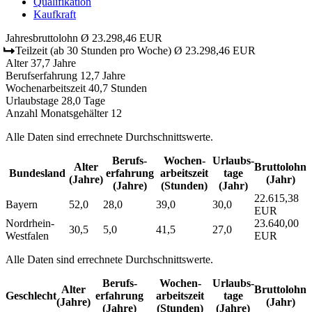
Qualifikation
Kaufkraft
Jahresbruttolohn
Ø 23.298,46 EUR
Teilzeit
(ab 30 Stunden pro Woche)
Ø 23.298,46 EUR
Alter
37,7 Jahre
Berufserfahrung
12,7 Jahre
Wochenarbeitszeit
40,7 Stunden
Urlaubstage
28,0 Tage
Anzahl Monatsgehälter
12
Alle Daten sind errechnete Durchschnittswerte.
Berufs­
Wochen­
Urlaubs­
Alter
Bruttolohn
Bundesland
erfahrung
arbeitszeit
tage
(Jahre)
(Jahr)
(Jahre)
(Stunden)
(Jahr)
22.615,38
Bayern
52,0
28,0
39,0
30,0
EUR
Nordrhein-
23.640,00
30,5
5,0
41,5
27,0
Westfalen
EUR
Alle Daten sind errechnete Durchschnittswerte.
Berufs­
Wochen­
Urlaubs­
Alter
Bruttolohn
Geschlecht
erfahrung
arbeitszeit
tage
(Jahre)
(Jahr)
(Jahre)
(Stunden)
(Jahre)