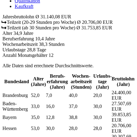
Qualifikation
Kaufkraft
Jahresbruttolohn
Ø 31.140,08 EUR
Teilzeit
(20-29 Stunden pro Woche)
Ø 20.706,00 EUR
Teilzeit
(ab 30 Stunden pro Woche)
Ø 31.753,85 EUR
Alter
34,9 Jahre
Berufserfahrung
10,4 Jahre
Wochenarbeitszeit
38,3 Stunden
Urlaubstage
28,8 Tage
Anzahl Monatsgehälter
12
Alle Daten sind errechnete Durchschnittswerte.
Berufs­
Wochen­
Urlaubs­
Alter
Bruttolohn
Bundesland
erfahrung
arbeitszeit
tage
(Jahre)
(Jahr)
(Jahre)
(Stunden)
(Jahr)
24.400,00
Brandenburg
52,0
7,0
40,0
20,0
EUR
Baden-
27.507,69
33,0
16,0
37,0
30,0
Württemberg
EUR
39.853,85
Bayern
35,0
12,8
38,8
30,0
EUR
20.706,00
Hessen
53,0
30,0
28,0
28,0
EUR
30.307,69