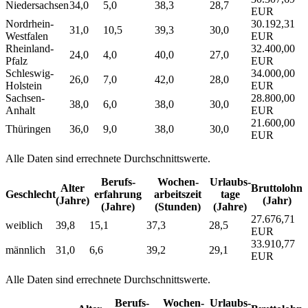
Niedersachsen
34,0
5,0
38,3
28,7
EUR
Nordrhein-
30.192,31
31,0
10,5
39,3
30,0
Westfalen
EUR
Rheinland-
32.400,00
24,0
4,0
40,0
27,0
Pfalz
EUR
Schleswig-
34.000,00
26,0
7,0
42,0
28,0
Holstein
EUR
Sachsen-
28.800,00
38,0
6,0
38,0
30,0
Anhalt
EUR
21.600,00
Thüringen
36,0
9,0
38,0
30,0
EUR
Alle Daten sind errechnete Durchschnittswerte.
Berufs­
Wochen­
Urlaubs­
Alter
Bruttolohn
Geschlecht
erfahrung
arbeitszeit
tage
(Jahre)
(Jahr)
(Jahre)
(Stunden)
(Jahre)
27.676,71
weiblich
39,8
15,1
37,3
28,5
EUR
33.910,77
männlich
31,0
6,6
39,2
29,1
EUR
Alle Daten sind errechnete Durchschnittswerte.
Berufs­
Wochen­
Urlaubs­