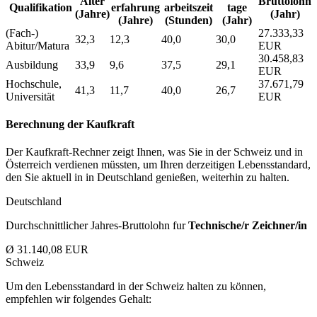
Alter
Bruttolohn
Qualifikation
erfahrung
arbeitszeit
tage
(Jahre)
(Jahr)
(Jahre)
(Stunden)
(Jahr)
(Fach-)
27.333,33
32,3
12,3
40,0
30,0
Abitur/Matura
EUR
30.458,83
Ausbildung
33,9
9,6
37,5
29,1
EUR
Hochschule,
37.671,79
41,3
11,7
40,0
26,7
Universität
EUR
Berechnung der Kaufkraft
Der Kaufkraft-Rechner zeigt Ihnen, was Sie in der Schweiz und in
Österreich verdienen müssten, um Ihren derzeitigen Lebensstandard,
den Sie aktuell in in Deutschland genießen, weiterhin zu halten.
Deutschland
Durchschnittlicher Jahres-Bruttolohn fur
Technische/r Zeichner/in
Ø 31.140,08 EUR
Schweiz
Um den Lebensstandard in der Schweiz halten zu können,
empfehlen wir folgendes Gehalt: