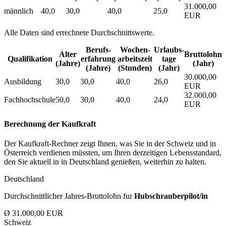
31.000,00
männlich
40,0
30,0
40,0
25,0
EUR
Alle Daten sind errechnete Durchschnittswerte.
Berufs­
Wochen­
Urlaubs­
Alter
Bruttolohn
Qualifikation
erfahrung
arbeitszeit
tage
(Jahre)
(Jahr)
(Jahre)
(Stunden)
(Jahr)
30.000,00
Ausbildung
30,0
30,0
40,0
26,0
EUR
32.000,00
Fachhochschule
50,0
30,0
40,0
24,0
EUR
Berechnung der Kaufkraft
Der Kaufkraft-Rechner zeigt Ihnen, was Sie in der Schweiz und in
Österreich verdienen müssten, um Ihren derzeitigen Lebensstandard,
den Sie aktuell in in Deutschland genießen, weiterhin zu halten.
Deutschland
Durchschnittlicher Jahres-Bruttolohn fur
Hubschrauberpilot/in
Ø 31.000,00 EUR
Schweiz