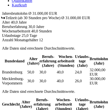
Qualifikation
Kaufkraft
Jahresbruttolohn
Ø 31.000,00 EUR
Teilzeit
(ab 30 Stunden pro Woche)
Ø 31.000,00 EUR
Alter
40,0 Jahre
Berufserfahrung
30,0 Jahre
Wochenarbeitszeit
40,0 Stunden
Urlaubstage
25,0 Tage
Anzahl Monatsgehälter
12
Alle Daten sind errechnete Durchschnittswerte.
Berufs­
Wochen­
Urlaubs­
Alter
Bruttolohn
Bundesland
erfahrung
arbeitszeit
tage
(Jahre)
(Jahr)
(Jahre)
(Stunden)
(Jahr)
32.000,00
Brandenburg
50,0
30,0
40,0
24,0
EUR
Mecklenburg-
30.000,00
30,0
30,0
40,0
26,0
Vorpommern
EUR
Alle Daten sind errechnete Durchschnittswerte.
Berufs­
Wochen­
Urlaubs­
Alter
Bruttolohn
Geschlecht
erfahrung
arbeitszeit
tage
(Jahre)
(Jahr)
(Jahre)
(Stunden)
(Jahre)