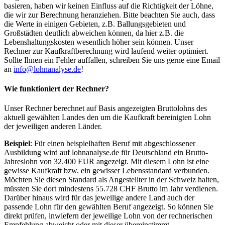
basieren, haben wir keinen Einfluss auf die Richtigkeit der Löhne,
die wir zur Berechnung heranziehen. Bitte beachten Sie auch, dass
die Werte in einigen Gebieten, z.B. Ballungsgebieten und
Großstädten deutlich abweichen können, da hier z.B. die
Lebenshaltungskosten wesentlich höher sein können. Unser
Rechner zur Kaufkraftberechnung wird laufend weiter optimiert.
Sollte Ihnen ein Fehler auffallen, schreiben Sie uns gerne eine Email
an
info@lohnanalyse.de
!
Wie funktioniert der Rechner?
Unser Rechner berechnet auf Basis angezeigten Bruttolohns des
aktuell gewählten Landes den um die Kaufkraft bereinigten Lohn
der jeweiligen anderen Länder.
Beispiel
: Für einen beispielhaften Beruf mit abgeschlossener
Ausbildung wird auf lohnanalyse.de für Deutschland ein Brutto-
Jahreslohn von 32.400 EUR angezeigt. Mit diesem Lohn ist eine
gewisse Kaufkraft bzw. ein gewisser Lebensstandard verbunden.
Möchten Sie diesen Standard als Angestellter in der Schweiz halten,
müssten Sie dort mindestens 55.728 CHF Brutto im Jahr verdienen.
Darüber hinaus wird für das jeweilige andere Land auch der
passende Lohn für den gewählten Beruf angezeigt. So können Sie
direkt prüfen, inwiefern der jeweilige Lohn von der rechnerischen
Empfehlung abweicht oder mit dieser übereinstimmt.