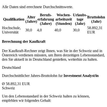
Alle Daten sind errechnete Durchschnittswerte.
Berufs­
Wochen­
Urlaubs­
Alter
Bruttolohn
Qualifikation
erfahrung
arbeitszeit
tage
(Jahre)
(Jahr)
(Jahre)
(Stunden)
(Jahr)
Hochschule,
58.892,31
30,0
4,0
40,0
30,0
Universität
EUR
Berechnung der Kaufkraft
Der Kaufkraft-Rechner zeigt Ihnen, was Sie in der Schweiz und in
Österreich verdienen müssten, um Ihren derzeitigen Lebensstandard,
den Sie aktuell in in Deutschland genießen, weiterhin zu halten.
Deutschland
Durchschnittlicher Jahres-Bruttolohn fur
Investment Analyst/in
Ø 58.892,31 EUR
Schweiz
Um den Lebensstandard in der Schweiz halten zu können,
empfehlen wir folgendes Gehalt: