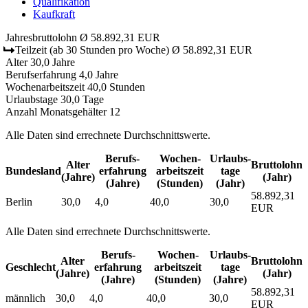
Qualifikation
Kaufkraft
Jahresbruttolohn
Ø 58.892,31 EUR
Teilzeit
(ab 30 Stunden pro Woche)
Ø 58.892,31 EUR
Alter
30,0 Jahre
Berufserfahrung
4,0 Jahre
Wochenarbeitszeit
40,0 Stunden
Urlaubstage
30,0 Tage
Anzahl Monatsgehälter
12
Alle Daten sind errechnete Durchschnittswerte.
Berufs­
Wochen­
Urlaubs­
Alter
Bruttolohn
Bundesland
erfahrung
arbeitszeit
tage
(Jahre)
(Jahr)
(Jahre)
(Stunden)
(Jahr)
58.892,31
Berlin
30,0
4,0
40,0
30,0
EUR
Alle Daten sind errechnete Durchschnittswerte.
Berufs­
Wochen­
Urlaubs­
Alter
Bruttolohn
Geschlecht
erfahrung
arbeitszeit
tage
(Jahre)
(Jahr)
(Jahre)
(Stunden)
(Jahre)
58.892,31
männlich
30,0
4,0
40,0
30,0
EUR