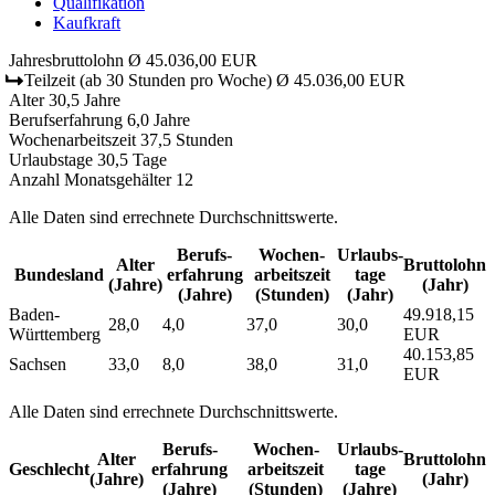
Qualifikation
Kaufkraft
Jahresbruttolohn
Ø 45.036,00 EUR
Teilzeit
(ab 30 Stunden pro Woche)
Ø 45.036,00 EUR
Alter
30,5 Jahre
Berufserfahrung
6,0 Jahre
Wochenarbeitszeit
37,5 Stunden
Urlaubstage
30,5 Tage
Anzahl Monatsgehälter
12
Alle Daten sind errechnete Durchschnittswerte.
Berufs­
Wochen­
Urlaubs­
Alter
Bruttolohn
Bundesland
erfahrung
arbeitszeit
tage
(Jahre)
(Jahr)
(Jahre)
(Stunden)
(Jahr)
Baden-
49.918,15
28,0
4,0
37,0
30,0
Württemberg
EUR
40.153,85
Sachsen
33,0
8,0
38,0
31,0
EUR
Alle Daten sind errechnete Durchschnittswerte.
Berufs­
Wochen­
Urlaubs­
Alter
Bruttolohn
Geschlecht
erfahrung
arbeitszeit
tage
(Jahre)
(Jahr)
(Jahre)
(Stunden)
(Jahre)