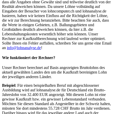
dass alle Angaben ohne Gewähr sind und teilweise deutlich von der
Realität abweichen können. Da unsere Löhne vollständig auf
Eingaben der Besucher von lohncomputer.ch und lohnanalyse.de
basieren, haben wir keinen Einfluss auf die Richtigkeit der Löhne,
die wir zur Berechnung heranziehen. Bitte beachten Sie auch, dass
die Werte in einigen Gebieten, z.B. Ballungsgebieten und
Großstädten deutlich abweichen können, da hier z.B. die
Lebenshaltungskosten wesentlich höher sein können. Unser
Rechner zur Kaufkraftberechnung wird laufend weiter optimiert.
Sollte Ihnen ein Fehler auffallen, schreiben Sie uns gerne eine Email
an
info@lohnanalyse.de
!
Wie funktioniert der Rechner?
Unser Rechner berechnet auf Basis angezeigten Bruttolohns des
aktuell gewählten Landes den um die Kaufkraft bereinigten Lohn
der jeweiligen anderen Länder.
Beispiel
: Für einen beispielhaften Beruf mit abgeschlossener
Ausbildung wird auf lohnanalyse.de für Deutschland ein Brutto-
Jahreslohn von 32.400 EUR angezeigt. Mit diesem Lohn ist eine
gewisse Kaufkraft bzw. ein gewisser Lebensstandard verbunden.
Möchten Sie diesen Standard als Angestellter in der Schweiz halten,
müssten Sie dort mindestens 55.728 CHF Brutto im Jahr verdienen.
Darüber hinaus wird für das jeweilige andere Land auch der