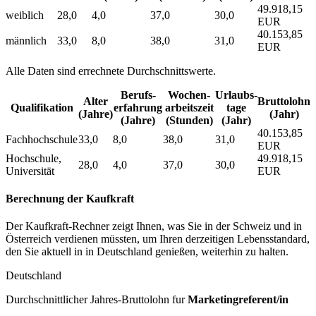
49.918,15
weiblich
28,0
4,0
37,0
30,0
EUR
40.153,85
männlich
33,0
8,0
38,0
31,0
EUR
Alle Daten sind errechnete Durchschnittswerte.
Berufs­
Wochen­
Urlaubs­
Alter
Bruttolohn
Qualifikation
erfahrung
arbeitszeit
tage
(Jahre)
(Jahr)
(Jahre)
(Stunden)
(Jahr)
40.153,85
Fachhochschule
33,0
8,0
38,0
31,0
EUR
Hochschule,
49.918,15
28,0
4,0
37,0
30,0
Universität
EUR
Berechnung der Kaufkraft
Der Kaufkraft-Rechner zeigt Ihnen, was Sie in der Schweiz und in
Österreich verdienen müssten, um Ihren derzeitigen Lebensstandard,
den Sie aktuell in in Deutschland genießen, weiterhin zu halten.
Deutschland
Durchschnittlicher Jahres-Bruttolohn fur
Marketingreferent/in