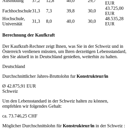
Ausbildung
37,2
12,8
40,0
29,7
EUR
43.725,00
Fachhochschule
31,3
7,3
39,8
30,0
EUR
Hochschule,
48.535,28
31,3
8,0
40,0
30,0
Universität
EUR
Berechnung der Kaufkraft
Der Kaufkraft-Rechner zeigt Ihnen, was Sie in der Schweiz und in
Österreich verdienen müssten, um Ihren derzeitigen Lebensstandard,
den Sie aktuell in in Deutschland genießen, weiterhin zu halten.
Deutschland
Durchschnittlicher Jahres-Bruttolohn fur
Konstrukteur/in
Ø 42.875,91 EUR
Schweiz
Um den Lebensstandard in der Schweiz halten zu können,
empfehlen wir folgendes Gehalt:
ca. 73.746,25 CHF
Möglicher Durchschnittslohn für
Konstrukteur/in
in der Schweiz :