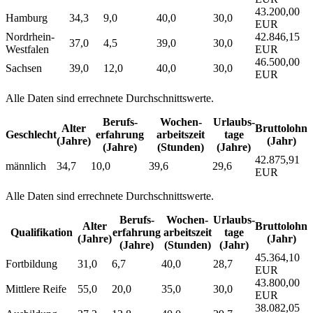
43.200,00
Hamburg
34,3
9,0
40,0
30,0
EUR
Nordrhein-
42.846,15
37,0
4,5
39,0
30,0
Westfalen
EUR
46.500,00
Sachsen
39,0
12,0
40,0
30,0
EUR
Alle Daten sind errechnete Durchschnittswerte.
Berufs­
Wochen­
Urlaubs­
Alter
Bruttolohn
Geschlecht
erfahrung
arbeitszeit
tage
(Jahre)
(Jahr)
(Jahre)
(Stunden)
(Jahre)
42.875,91
männlich
34,7
10,0
39,6
29,6
EUR
Alle Daten sind errechnete Durchschnittswerte.
Berufs­
Wochen­
Urlaubs­
Alter
Bruttolohn
Qualifikation
erfahrung
arbeitszeit
tage
(Jahre)
(Jahr)
(Jahre)
(Stunden)
(Jahr)
45.364,10
Fortbildung
31,0
6,7
40,0
28,7
EUR
43.800,00
Mittlere Reife
55,0
20,0
35,0
30,0
EUR
38.082,05