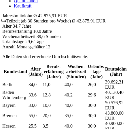
Qualifikation
Kaufkraft
Jahresbruttolohn
Ø 42.875,91 EUR
Teilzeit
(ab 30 Stunden pro Woche)
Ø 42.875,91 EUR
Alter
34,7 Jahre
Berufserfahrung
10,0 Jahre
Wochenarbeitszeit
39,6 Stunden
Urlaubstage
29,6 Tage
Anzahl Monatsgehälter
12
Alle Daten sind errechnete Durchschnittswerte.
Berufs­
Wochen­
Urlaubs­
Alter
Bruttolohn
Bundesland
erfahrung
arbeitszeit
tage
(Jahre)
(Jahr)
(Jahre)
(Stunden)
(Jahr)
39.692,31
Berlin
34,0
11,0
40,0
26,0
EUR
Baden-
40.130,40
33,6
12,8
40,2
29,6
Württemberg
EUR
50.576,92
Bayern
33,0
10,0
40,0
30,0
EUR
43.800,00
Bremen
55,0
20,0
35,0
30,0
EUR
40.900,00
Hessen
25,5
3,5
40,0
30,0
EUR