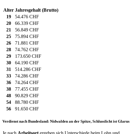
Alter
Jahresgehalt (Brutto)
19
54.476 CHF
20
66.339 CHF
21
56.849 CHF
25
75.894 CHF
26
71.881 CHF
28
74.762 CHF
29
173.650 CHF
30
64.190 CHF
31
514.286 CHF
33
74.286 CHF
36
74.264 CHF
38
77.455 CHF
48
90.829 CHF
54
88.780 CHF
56
91.650 CHF
Verdienst nach Bundesland: Nidwalden an der Spitze, Schlusslicht ist Glarus
Je nach
Arbeitsort
ergeben sich Unterschiede beim Lohn und