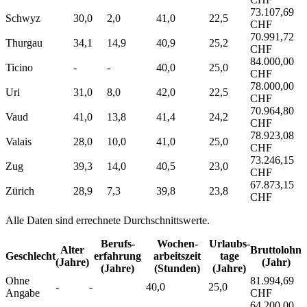
73.107,69
Schwyz
30,0
2,0
41,0
22,5
CHF
70.991,72
Thurgau
34,1
14,9
40,9
25,2
CHF
84.000,00
Ticino
-
-
40,0
25,0
CHF
78.000,00
Uri
31,0
8,0
42,0
22,5
CHF
70.964,80
Vaud
41,0
13,8
41,4
24,2
CHF
78.923,08
Valais
28,0
10,0
41,0
25,0
CHF
73.246,15
Zug
39,3
14,0
40,5
23,0
CHF
67.873,15
Zürich
28,9
7,3
39,8
23,8
CHF
Alle Daten sind errechnete Durchschnittswerte.
Berufs­
Wochen­
Urlaubs­
Alter
Bruttolohn
Geschlecht
erfahrung
arbeitszeit
tage
(Jahre)
(Jahr)
(Jahre)
(Stunden)
(Jahre)
Ohne
81.994,69
-
-
40,0
25,0
Angabe
CHF
64.200,00