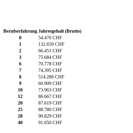
Berufserfahrung
Jahresgehalt (Brutto)
0
54.476 CHF
1
132.659 CHF
2
66.451 CHF
3
75.684 CHF
6
70.778 CHF
7
74.395 CHF
8
514.286 CHF
9
60.909 CHF
10
73.963 CHF
12
86.667 CHF
20
87.619 CHF
25
88.780 CHF
28
90.829 CHF
40
91.650 CHF