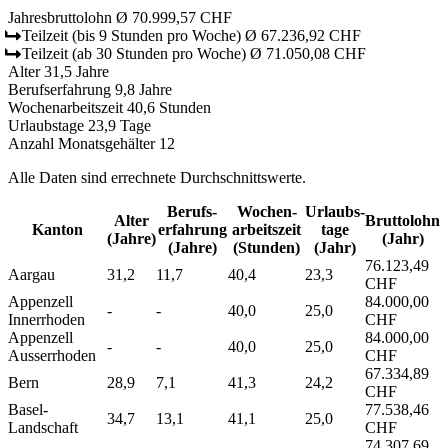
Jahresbruttolohn
Ø 70.999,57 CHF
Teilzeit
(bis 9 Stunden pro Woche)
Ø 67.236,92 CHF
Teilzeit
(ab 30 Stunden pro Woche)
Ø 71.050,08 CHF
Alter
31,5 Jahre
Berufserfahrung
9,8 Jahre
Wochenarbeitszeit
40,6 Stunden
Urlaubstage
23,9 Tage
Anzahl Monatsgehälter
12
Alle Daten sind errechnete Durchschnittswerte.
Berufs­
Wochen­
Urlaubs­
Alter
Bruttolohn
Kanton
erfahrung
arbeitszeit
tage
(Jahre)
(Jahr)
(Jahre)
(Stunden)
(Jahr)
76.123,49
Aargau
31,2
11,7
40,4
23,3
CHF
Appenzell
84.000,00
-
-
40,0
25,0
Innerrhoden
CHF
Appenzell
84.000,00
-
-
40,0
25,0
Ausserrhoden
CHF
67.334,89
Bern
28,9
7,1
41,3
24,2
CHF
Basel-
77.538,46
34,7
13,1
41,1
25,0
Landschaft
CHF
74.307,69