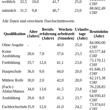
weiblich
32,5
10,0
41,7
25,0
CHF
68.602,49
männlich
31,5
9,8
40,7
23,6
CHF
Alle Daten sind errechnete Durchschnittswerte.
Berufs­
Wochen­
Urlaubs­
Alter
Bruttolohn
Qualifikation
erfahrung
arbeitszeit
tage
(Jahre)
(Jahr)
(Jahre)
(Stunden)
(Jahr)
84.000,00
Ohne Angabe
-
-
40,0
25,0
CHF
Keine
63.577,44
28,6
7,8
37,6
23,3
Ausbildung
CHF
73.170,12
Fortbildung
35,7
12,6
41,1
23,6
CHF
61.846,15
Hauptschule
36,0
9,0
44,0
20,0
CHF
62.215,38
Mittlere Reife
30,0
2,0
42,0
20,0
CHF
(Fach-)
76.228,85
34,0
13,0
41,5
23,8
Abitur/Matura
CHF
64.950,43
Ausbildung
29,6
8,9
41,3
23,7
CHF
73.974,61
Fachhochschule
35,9
12,6
41,0
24,2
CHF