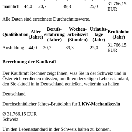
31.766,15
männlich
44,0
20,7
39,3
25,0
EUR
Alle Daten sind errechnete Durchschnittswerte.
Berufs­
Wochen­
Urlaubs­
Alter
Bruttolohn
Qualifikation
erfahrung
arbeitszeit
tage
(Jahre)
(Jahr)
(Jahre)
(Stunden)
(Jahr)
31.766,15
Ausbildung
44,0
20,7
39,3
25,0
EUR
Berechnung der Kaufkraft
Der Kaufkraft-Rechner zeigt Ihnen, was Sie in der Schweiz und in
Österreich verdienen müssten, um Ihren derzeitigen Lebensstandard,
den Sie aktuell in in Deutschland genießen, weiterhin zu halten.
Deutschland
Durchschnittlicher Jahres-Bruttolohn fur
LKW-Mechaniker/in
Ø 31.766,15 EUR
Schweiz
Um den Lebensstandard in der Schweiz halten zu können,