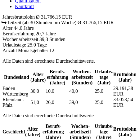
Qualifikation
Kaufkraft
Jahresbruttolohn
Ø 31.766,15 EUR
Teilzeit
(ab 30 Stunden pro Woche)
Ø 31.766,15 EUR
Alter
44,0 Jahre
Berufserfahrung
20,7 Jahre
Wochenarbeitszeit
39,3 Stunden
Urlaubstage
25,0 Tage
Anzahl Monatsgehälter
12
Alle Daten sind errechnete Durchschnittswerte.
Berufs­
Wochen­
Urlaubs­
Alter
Bruttolohn
Bundesland
erfahrung
arbeitszeit
tage
(Jahre)
(Jahr)
(Jahre)
(Stunden)
(Jahr)
Baden-
29.191,38
30,0
10,0
40,0
25,0
Württemberg
EUR
Rheinland-
33.053,54
51,0
26,0
39,0
25,0
Pfalz
EUR
Alle Daten sind errechnete Durchschnittswerte.
Berufs­
Wochen­
Urlaubs­
Alter
Bruttolohn
Geschlecht
erfahrung
arbeitszeit
tage
(Jahre)
(Jahr)
(Jahre)
(Stunden)
(Jahre)