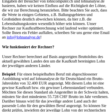
Eingaben der Besucher von lohncomputer.ch und lohnanalyse.de
basieren, haben wir keinen Einfluss auf die Richtigkeit der Löhne,
die wir zur Berechnung heranziehen. Bitte beachten Sie auch, dass
die Werte in einigen Gebieten, z.B. Ballungsgebieten und
Großstädten deutlich abweichen können, da hier z.B. die
Lebenshaltungskosten wesentlich höher sein können. Unser
Rechner zur Kaufkraftberechnung wird laufend weiter optimiert.
Sollte Ihnen ein Fehler auffallen, schreiben Sie uns gerne eine Email
an
info@lohnanalyse.de
!
Wie funktioniert der Rechner?
Unser Rechner berechnet auf Basis angezeigten Bruttolohns des
aktuell gewählten Landes den um die Kaufkraft bereinigten Lohn
der jeweiligen anderen Länder.
Beispiel
: Für einen beispielhaften Beruf mit abgeschlossener
Ausbildung wird auf lohnanalyse.de für Deutschland ein Brutto-
Jahreslohn von 32.400 EUR angezeigt. Mit diesem Lohn ist eine
gewisse Kaufkraft bzw. ein gewisser Lebensstandard verbunden.
Möchten Sie diesen Standard als Angestellter in der Schweiz halten,
müssten Sie dort mindestens 55.728 CHF Brutto im Jahr verdienen.
Darüber hinaus wird für das jeweilige andere Land auch der
passende Lohn für den gewählten Beruf angezeigt. So können Sie
direkt prüfen, inwiefern der jeweilige Lohn von der rechnerischen