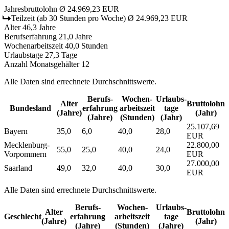
Jahresbruttolohn
Ø 24.969,23 EUR
Teilzeit
(ab 30 Stunden pro Woche)
Ø 24.969,23 EUR
Alter
46,3 Jahre
Berufserfahrung
21,0 Jahre
Wochenarbeitszeit
40,0 Stunden
Urlaubstage
27,3 Tage
Anzahl Monatsgehälter
12
Alle Daten sind errechnete Durchschnittswerte.
Berufs­
Wochen­
Urlaubs­
Alter
Bruttolohn
Bundesland
erfahrung
arbeitszeit
tage
(Jahre)
(Jahr)
(Jahre)
(Stunden)
(Jahr)
25.107,69
Bayern
35,0
6,0
40,0
28,0
EUR
Mecklenburg-
22.800,00
55,0
25,0
40,0
24,0
Vorpommern
EUR
27.000,00
Saarland
49,0
32,0
40,0
30,0
EUR
Alle Daten sind errechnete Durchschnittswerte.
Berufs­
Wochen­
Urlaubs­
Alter
Bruttolohn
Geschlecht
erfahrung
arbeitszeit
tage
(Jahre)
(Jahr)
(Jahre)
(Stunden)
(Jahre)