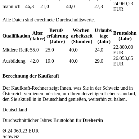
24.969,23
männlich
46,3
21,0
40,0
27,3
EUR
Alle Daten sind errechnete Durchschnittswerte.
Berufs­
Wochen­
Urlaubs­
Alter
Bruttolohn
Qualifikation
erfahrung
arbeitszeit
tage
(Jahre)
(Jahr)
(Jahre)
(Stunden)
(Jahr)
22.800,00
Mittlere Reife
55,0
25,0
40,0
24,0
EUR
26.053,85
Ausbildung
42,0
19,0
40,0
29,0
EUR
Berechnung der Kaufkraft
Der Kaufkraft-Rechner zeigt Ihnen, was Sie in der Schweiz und in
Österreich verdienen müssten, um Ihren derzeitigen Lebensstandard,
den Sie aktuell in in Deutschland genießen, weiterhin zu halten.
Deutschland
Durchschnittlicher Jahres-Bruttolohn fur
Dreher/in
Ø 24.969,23 EUR
Schweiz