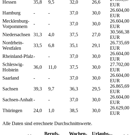
Hessen
35,8
9,5
32,0
26,6
EUR
26.604,00
Hamburg
-
-
37,0
30,0
EUR
Mecklenburg-
26.604,00
-
-
37,0
30,0
Vorpommern
EUR
30.566,38
Niedersachsen
31,3
4,0
37,5
27,0
EUR
Nordrhein-
26.735,69
33,5
6,8
35,1
29,1
Westfalen
EUR
26.604,00
Rheinland-Pfalz
-
-
37,0
30,0
EUR
Schleswig-
27.702,00
36,0
11,0
37,5
30,0
Holstein
EUR
26.604,00
Saarland
-
-
37,0
30,0
EUR
26.865,69
Sachsen
39,3
9,7
36,3
29,5
EUR
26.604,00
Sachsen-Anhalt
-
-
37,0
30,0
EUR
26.629,00
Thüringen
24,0
1,0
38,5
30,0
EUR
Alle Daten sind errechnete Durchschnittswerte.
Berufs­
Wochen­
Urlaubs­