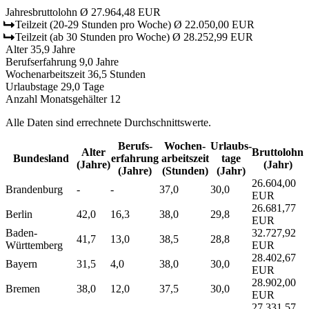
Jahresbruttolohn
Ø 27.964,48 EUR
Teilzeit
(20-29 Stunden pro Woche)
Ø 22.050,00 EUR
Teilzeit
(ab 30 Stunden pro Woche)
Ø 28.252,99 EUR
Alter
35,9 Jahre
Berufserfahrung
9,0 Jahre
Wochenarbeitszeit
36,5 Stunden
Urlaubstage
29,0 Tage
Anzahl Monatsgehälter
12
Alle Daten sind errechnete Durchschnittswerte.
Berufs­
Wochen­
Urlaubs­
Alter
Bruttolohn
Bundesland
erfahrung
arbeitszeit
tage
(Jahre)
(Jahr)
(Jahre)
(Stunden)
(Jahr)
26.604,00
Brandenburg
-
-
37,0
30,0
EUR
26.681,77
Berlin
42,0
16,3
38,0
29,8
EUR
Baden-
32.727,92
41,7
13,0
38,5
28,8
Württemberg
EUR
28.402,67
Bayern
31,5
4,0
38,0
30,0
EUR
28.902,00
Bremen
38,0
12,0
37,5
30,0
EUR
27.331,57