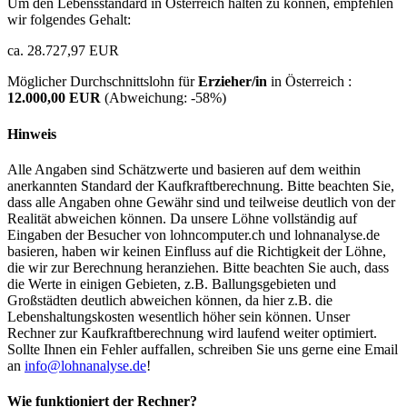
Um den Lebensstandard in Österreich halten zu können, empfehlen
wir folgendes Gehalt:
ca. 28.727,97 EUR
Möglicher Durchschnittslohn für
Erzieher/in
in Österreich :
12.000,00 EUR
(Abweichung:
-58%
)
Hinweis
Alle Angaben sind Schätzwerte und basieren auf dem weithin
anerkannten Standard der Kaufkraftberechnung. Bitte beachten Sie,
dass alle Angaben ohne Gewähr sind und teilweise deutlich von der
Realität abweichen können. Da unsere Löhne vollständig auf
Eingaben der Besucher von lohncomputer.ch und lohnanalyse.de
basieren, haben wir keinen Einfluss auf die Richtigkeit der Löhne,
die wir zur Berechnung heranziehen. Bitte beachten Sie auch, dass
die Werte in einigen Gebieten, z.B. Ballungsgebieten und
Großstädten deutlich abweichen können, da hier z.B. die
Lebenshaltungskosten wesentlich höher sein können. Unser
Rechner zur Kaufkraftberechnung wird laufend weiter optimiert.
Sollte Ihnen ein Fehler auffallen, schreiben Sie uns gerne eine Email
an
info@lohnanalyse.de
!
Wie funktioniert der Rechner?