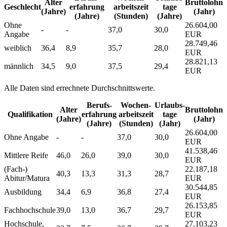
Alter
Bruttolohn
Geschlecht
erfahrung
arbeitszeit
tage
(Jahre)
(Jahr)
(Jahre)
(Stunden)
(Jahre)
Ohne
26.604,00
-
-
37,0
30,0
Angabe
EUR
28.749,46
weiblich
36,4
8,9
35,7
28,0
EUR
28.821,13
männlich
34,5
9,0
37,5
29,4
EUR
Alle Daten sind errechnete Durchschnittswerte.
Berufs­
Wochen­
Urlaubs­
Alter
Bruttolohn
Qualifikation
erfahrung
arbeitszeit
tage
(Jahre)
(Jahr)
(Jahre)
(Stunden)
(Jahr)
26.604,00
Ohne Angabe
-
-
37,0
30,0
EUR
41.538,46
Mittlere Reife
46,0
26,0
39,0
30,0
EUR
(Fach-)
22.187,18
40,3
13,3
31,3
28,7
Abitur/Matura
EUR
30.544,85
Ausbildung
34,4
6,9
36,8
27,4
EUR
26.153,85
Fachhochschule
39,0
13,0
36,7
29,7
EUR
Hochschule,
27.103,23