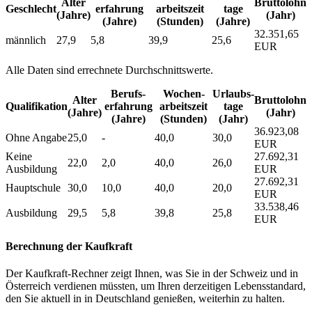
Alter
Bruttolohn
Geschlecht
erfahrung
arbeitszeit
tage
(Jahre)
(Jahr)
(Jahre)
(Stunden)
(Jahre)
32.351,65
männlich
27,9
5,8
39,9
25,6
EUR
Alle Daten sind errechnete Durchschnittswerte.
Berufs­
Wochen­
Urlaubs­
Alter
Bruttolohn
Qualifikation
erfahrung
arbeitszeit
tage
(Jahre)
(Jahr)
(Jahre)
(Stunden)
(Jahr)
36.923,08
Ohne Angabe
25,0
-
40,0
30,0
EUR
Keine
27.692,31
22,0
2,0
40,0
26,0
Ausbildung
EUR
27.692,31
Hauptschule
30,0
10,0
40,0
20,0
EUR
33.538,46
Ausbildung
29,5
5,8
39,8
25,8
EUR
Berechnung der Kaufkraft
Der Kaufkraft-Rechner zeigt Ihnen, was Sie in der Schweiz und in
Österreich verdienen müssten, um Ihren derzeitigen Lebensstandard,
den Sie aktuell in in Deutschland genießen, weiterhin zu halten.