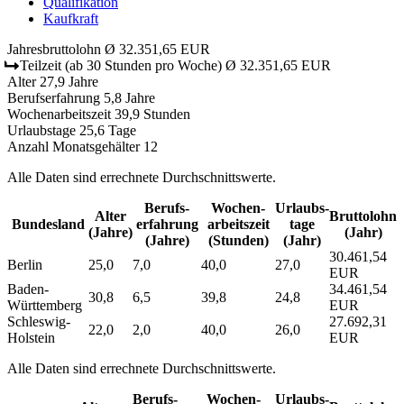
Qualifikation
Kaufkraft
Jahresbruttolohn
Ø 32.351,65 EUR
Teilzeit
(ab 30 Stunden pro Woche)
Ø 32.351,65 EUR
Alter
27,9 Jahre
Berufserfahrung
5,8 Jahre
Wochenarbeitszeit
39,9 Stunden
Urlaubstage
25,6 Tage
Anzahl Monatsgehälter
12
Alle Daten sind errechnete Durchschnittswerte.
Berufs­
Wochen­
Urlaubs­
Alter
Bruttolohn
Bundesland
erfahrung
arbeitszeit
tage
(Jahre)
(Jahr)
(Jahre)
(Stunden)
(Jahr)
30.461,54
Berlin
25,0
7,0
40,0
27,0
EUR
Baden-
34.461,54
30,8
6,5
39,8
24,8
Württemberg
EUR
Schleswig-
27.692,31
22,0
2,0
40,0
26,0
Holstein
EUR
Alle Daten sind errechnete Durchschnittswerte.
Berufs­
Wochen­
Urlaubs­