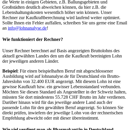
die Werte in einigen Gebieten, z.B. Ballungsgebieten und
Großstädten deutlich abweichen können, da hier z.B. die
Lebenshaltungskosten wesentlich höher sein können. Unser
Rechner zur Kaufkraftberechnung wird laufend weiter optimiert.
Sollte Ihnen ein Fehler auffallen, schreiben Sie uns gerne eine Email
an
info@lohnanalyse.de
!
Wie funktioniert der Rechner?
Unser Rechner berechnet auf Basis angezeigten Bruttolohns des
aktuell gewählten Landes den um die Kaufkraft bereinigten Lohn
der jeweiligen anderen Länder.
Beispiel
: Für einen beispielhaften Beruf mit abgeschlossener
Ausbildung wird auf lohnanalyse.de für Deutschland ein Brutto-
Jahreslohn von 32.400 EUR angezeigt. Mit diesem Lohn ist eine
gewisse Kaufkraft bzw. ein gewisser Lebensstandard verbunden.
Möchten Sie diesen Standard als Angestellter in der Schweiz halten,
müssten Sie dort mindestens 55.728 CHF Brutto im Jahr verdienen.
Darüber hinaus wird für das jeweilige andere Land auch der
passende Lohn für den gewählten Beruf angezeigt. So können Sie
direkt prüfen, inwiefern der jeweilige Lohn von der rechnerischen
Empfehlung abweicht oder mit dieser übereinstimmt.
Wie viel verdient man als
Pharmakant/in
in Deutschland