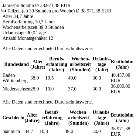
Jahresbruttolohn
Ø 38.971,38 EUR
Teilzeit
(ab 30 Stunden pro Woche)
Ø 38.971,38 EUR
Alter
34,7 Jahre
Berufserfahrung
10,3 Jahre
Wochenarbeitszeit
39,0 Stunden
Urlaubstage
30,0 Tage
Anzahl Monatsgehälter
12
Alle Daten sind errechnete Durchschnittswerte.
Berufs­
Wochen­
Urlaubs­
Alter
Bruttolohn
Bundesland
erfahrung
arbeitszeit
tage
(Jahre)
(Jahr)
(Jahre)
(Stunden)
(Jahr)
Baden-
40.457,08
38,0
10,5
40,0
30,0
Württemberg
EUR
36.000,00
Niedersachsen
28,0
10,0
37,0
30,0
EUR
Alle Daten sind errechnete Durchschnittswerte.
Berufs­
Wochen­
Urlaubs­
Alter
Bruttolohn
Geschlecht
erfahrung
arbeitszeit
tage
(Jahre)
(Jahr)
(Jahre)
(Stunden)
(Jahre)
38.971,38
männlich
34,7
10,3
39,0
30,0
EUR