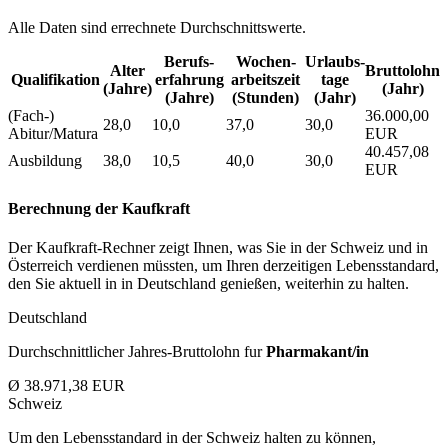
Alle Daten sind errechnete Durchschnittswerte.
Berufs­
Wochen­
Urlaubs­
Alter
Bruttolohn
Qualifikation
erfahrung
arbeitszeit
tage
(Jahre)
(Jahr)
(Jahre)
(Stunden)
(Jahr)
(Fach-)
36.000,00
28,0
10,0
37,0
30,0
Abitur/Matura
EUR
40.457,08
Ausbildung
38,0
10,5
40,0
30,0
EUR
Berechnung der Kaufkraft
Der Kaufkraft-Rechner zeigt Ihnen, was Sie in der Schweiz und in
Österreich verdienen müssten, um Ihren derzeitigen Lebensstandard,
den Sie aktuell in in Deutschland genießen, weiterhin zu halten.
Deutschland
Durchschnittlicher Jahres-Bruttolohn fur
Pharmakant/in
Ø 38.971,38 EUR
Schweiz
Um den Lebensstandard in der Schweiz halten zu können,