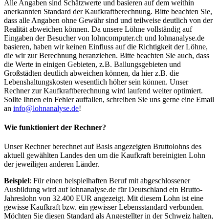
Alle Angaben sind Schätzwerte und basieren auf dem weithin
anerkannten Standard der Kaufkraftberechnung. Bitte beachten Sie,
dass alle Angaben ohne Gewähr sind und teilweise deutlich von der
Realität abweichen können. Da unsere Löhne vollständig auf
Eingaben der Besucher von lohncomputer.ch und lohnanalyse.de
basieren, haben wir keinen Einfluss auf die Richtigkeit der Löhne,
die wir zur Berechnung heranziehen. Bitte beachten Sie auch, dass
die Werte in einigen Gebieten, z.B. Ballungsgebieten und
Großstädten deutlich abweichen können, da hier z.B. die
Lebenshaltungskosten wesentlich höher sein können. Unser
Rechner zur Kaufkraftberechnung wird laufend weiter optimiert.
Sollte Ihnen ein Fehler auffallen, schreiben Sie uns gerne eine Email
an
info@lohnanalyse.de
!
Wie funktioniert der Rechner?
Unser Rechner berechnet auf Basis angezeigten Bruttolohns des
aktuell gewählten Landes den um die Kaufkraft bereinigten Lohn
der jeweiligen anderen Länder.
Beispiel
: Für einen beispielhaften Beruf mit abgeschlossener
Ausbildung wird auf lohnanalyse.de für Deutschland ein Brutto-
Jahreslohn von 32.400 EUR angezeigt. Mit diesem Lohn ist eine
gewisse Kaufkraft bzw. ein gewisser Lebensstandard verbunden.
Möchten Sie diesen Standard als Angestellter in der Schweiz halten,