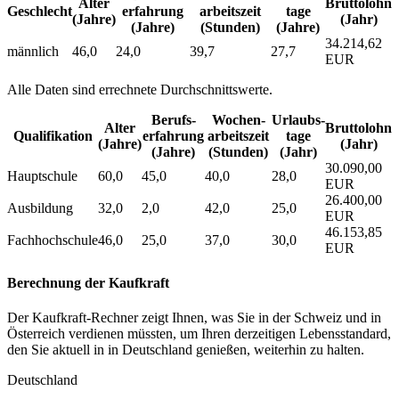
Alter
Bruttolohn
Geschlecht
erfahrung
arbeitszeit
tage
(Jahre)
(Jahr)
(Jahre)
(Stunden)
(Jahre)
34.214,62
männlich
46,0
24,0
39,7
27,7
EUR
Alle Daten sind errechnete Durchschnittswerte.
Berufs­
Wochen­
Urlaubs­
Alter
Bruttolohn
Qualifikation
erfahrung
arbeitszeit
tage
(Jahre)
(Jahr)
(Jahre)
(Stunden)
(Jahr)
30.090,00
Hauptschule
60,0
45,0
40,0
28,0
EUR
26.400,00
Ausbildung
32,0
2,0
42,0
25,0
EUR
46.153,85
Fachhochschule
46,0
25,0
37,0
30,0
EUR
Berechnung der Kaufkraft
Der Kaufkraft-Rechner zeigt Ihnen, was Sie in der Schweiz und in
Österreich verdienen müssten, um Ihren derzeitigen Lebensstandard,
den Sie aktuell in in Deutschland genießen, weiterhin zu halten.
Deutschland