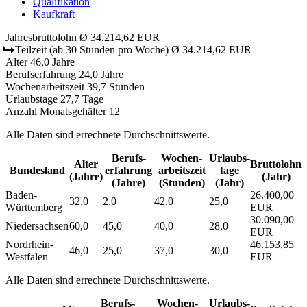
Qualifikation
Kaufkraft
Jahresbruttolohn
Ø 34.214,62 EUR
Teilzeit
(ab 30 Stunden pro Woche)
Ø 34.214,62 EUR
Alter
46,0 Jahre
Berufserfahrung
24,0 Jahre
Wochenarbeitszeit
39,7 Stunden
Urlaubstage
27,7 Tage
Anzahl Monatsgehälter
12
Alle Daten sind errechnete Durchschnittswerte.
Berufs­
Wochen­
Urlaubs­
Alter
Bruttolohn
Bundesland
erfahrung
arbeitszeit
tage
(Jahre)
(Jahr)
(Jahre)
(Stunden)
(Jahr)
Baden-
26.400,00
32,0
2,0
42,0
25,0
Württemberg
EUR
30.090,00
Niedersachsen
60,0
45,0
40,0
28,0
EUR
Nordrhein-
46.153,85
46,0
25,0
37,0
30,0
Westfalen
EUR
Alle Daten sind errechnete Durchschnittswerte.
Berufs­
Wochen­
Urlaubs­