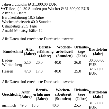
Jahresbruttolohn
Ø 31.300,00 EUR
Teilzeit
(ab 30 Stunden pro Woche)
Ø 31.300,00 EUR
Alter
49,5 Jahre
Berufserfahrung
18,5 Jahre
Wochenarbeitszeit
40,0 Stunden
Urlaubstage
25,5 Tage
Anzahl Monatsgehälter
12
Alle Daten sind errechnete Durchschnittswerte.
Berufs­
Wochen­
Urlaubs­
Alter
Bruttolohn
Bundesland
erfahrung
arbeitszeit
tage
(Jahre)
(Jahr)
(Jahre)
(Stunden)
(Jahr)
Baden-
30.000,00
52,0
20,0
40,0
26,0
Württemberg
EUR
32.600,00
Hessen
47,0
17,0
40,0
25,0
EUR
Alle Daten sind errechnete Durchschnittswerte.
Berufs­
Wochen­
Urlaubs­
Alter
Bruttolohn
Geschlecht
erfahrung
arbeitszeit
tage
(Jahre)
(Jahr)
(Jahre)
(Stunden)
(Jahre)
31.300,00
männlich
49,5
18,5
40,0
25,5
EUR