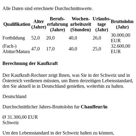
Alle Daten sind errechnete Durchschnittswerte.
Berufs­
Wochen­
Urlaubs­
Alter
Bruttolohn
Qualifikation
erfahrung
arbeitszeit
tage
(Jahre)
(Jahr)
(Jahre)
(Stunden)
(Jahr)
30.000,00
Fortbildung
52,0
20,0
40,0
26,0
EUR
(Fach-)
32.600,00
47,0
17,0
40,0
25,0
Abitur/Matura
EUR
Berechnung der Kaufkraft
Der Kaufkraft-Rechner zeigt Ihnen, was Sie in der Schweiz und in
Österreich verdienen müssten, um Ihren derzeitigen Lebensstandard,
den Sie aktuell in in Deutschland genießen, weiterhin zu halten.
Deutschland
Durchschnittlicher Jahres-Bruttolohn fur
Chauffeur/in
Ø 31.300,00 EUR
Schweiz
Um den Lebensstandard in der Schweiz halten zu können,