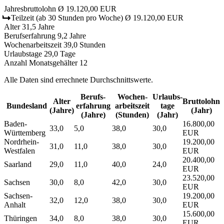
Jahresbruttolohn
Ø 19.120,00 EUR
Teilzeit
(ab 30 Stunden pro Woche)
Ø 19.120,00 EUR
Alter
31,5 Jahre
Berufserfahrung
9,2 Jahre
Wochenarbeitszeit
39,0 Stunden
Urlaubstage
29,0 Tage
Anzahl Monatsgehälter
12
Alle Daten sind errechnete Durchschnittswerte.
Berufs­
Wochen­
Urlaubs­
Alter
Bruttolohn
Bundesland
erfahrung
arbeitszeit
tage
(Jahre)
(Jahr)
(Jahre)
(Stunden)
(Jahr)
Baden-
16.800,00
33,0
5,0
38,0
30,0
Württemberg
EUR
Nordrhein-
19.200,00
31,0
11,0
38,0
30,0
Westfalen
EUR
20.400,00
Saarland
29,0
11,0
40,0
24,0
EUR
23.520,00
Sachsen
30,0
8,0
42,0
30,0
EUR
Sachsen-
19.200,00
32,0
12,0
38,0
30,0
Anhalt
EUR
15.600,00
Thüringen
34,0
8,0
38,0
30,0
EUR