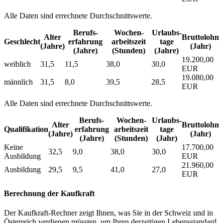
Alle Daten sind errechnete Durchschnittswerte.
Berufs­
Wochen­
Urlaubs­
Alter
Bruttolohn
Geschlecht
erfahrung
arbeitszeit
tage
(Jahre)
(Jahr)
(Jahre)
(Stunden)
(Jahre)
19.200,00
weiblich
31,5
11,5
38,0
30,0
EUR
19.080,00
männlich
31,5
8,0
39,5
28,5
EUR
Alle Daten sind errechnete Durchschnittswerte.
Berufs­
Wochen­
Urlaubs­
Alter
Bruttolohn
Qualifikation
erfahrung
arbeitszeit
tage
(Jahre)
(Jahr)
(Jahre)
(Stunden)
(Jahr)
Keine
17.700,00
32,5
9,0
38,0
30,0
Ausbildung
EUR
21.960,00
Ausbildung
29,5
9,5
41,0
27,0
EUR
Berechnung der Kaufkraft
Der Kaufkraft-Rechner zeigt Ihnen, was Sie in der Schweiz und in
Österreich verdienen müssten, um Ihren derzeitigen Lebensstandard,