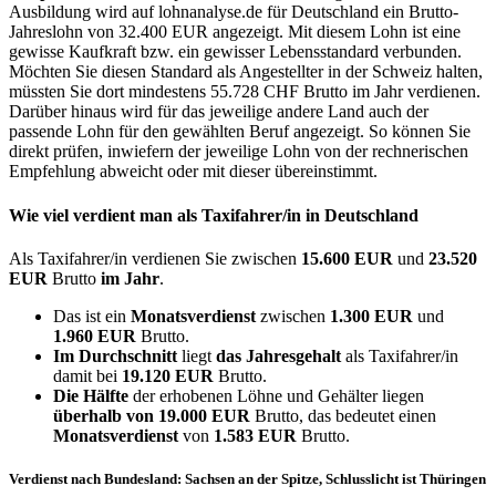
Ausbildung wird auf lohnanalyse.de für Deutschland ein Brutto-
Jahreslohn von 32.400 EUR angezeigt. Mit diesem Lohn ist eine
gewisse Kaufkraft bzw. ein gewisser Lebensstandard verbunden.
Möchten Sie diesen Standard als Angestellter in der Schweiz halten,
müssten Sie dort mindestens 55.728 CHF Brutto im Jahr verdienen.
Darüber hinaus wird für das jeweilige andere Land auch der
passende Lohn für den gewählten Beruf angezeigt. So können Sie
direkt prüfen, inwiefern der jeweilige Lohn von der rechnerischen
Empfehlung abweicht oder mit dieser übereinstimmt.
Wie viel verdient man als
Taxifahrer/in
in Deutschland
Als Taxifahrer/in verdienen Sie zwischen
15.600 EUR
und
23.520
EUR
Brutto
im Jahr
.
Das ist ein
Monatsverdienst
zwischen
1.300 EUR
und
1.960 EUR
Brutto.
Im Durchschnitt
liegt
das Jahresgehalt
als Taxifahrer/in
damit bei
19.120 EUR
Brutto.
Die Hälfte
der erhobenen Löhne und Gehälter liegen
überhalb von
19.000 EUR
Brutto, das bedeutet einen
Monatsverdienst
von
1.583 EUR
Brutto.
Verdienst nach Bundesland: Sachsen an der Spitze, Schlusslicht ist Thüringen