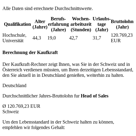
Alle Daten sind errechnete Durchschnittswerte.
Berufs­
Wochen­
Urlaubs­
Alter
Bruttolohn
Qualifikation
erfahrung
arbeitszeit
tage
(Jahre)
(Jahr)
(Jahre)
(Stunden)
(Jahr)
Hochschule,
120.769,23
44,3
19,0
42,7
31,7
Universität
EUR
Berechnung der Kaufkraft
Der Kaufkraft-Rechner zeigt Ihnen, was Sie in der Schweiz und in
Österreich verdienen müssten, um Ihren derzeitigen Lebensstandard,
den Sie aktuell in in Deutschland genießen, weiterhin zu halten.
Deutschland
Durchschnittlicher Jahres-Bruttolohn fur
Head of Sales
Ø 120.769,23 EUR
Schweiz
Um den Lebensstandard in der Schweiz halten zu können,
empfehlen wir folgendes Gehalt: