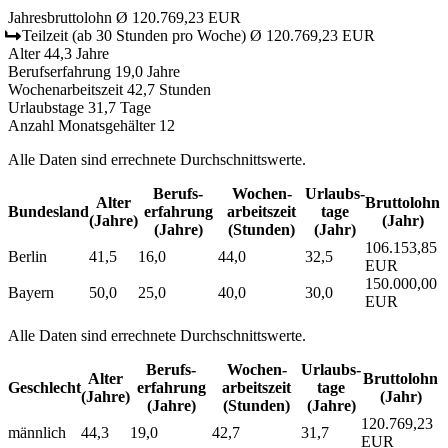
Jahresbruttolohn
Ø 120.769,23 EUR
Teilzeit
(ab 30 Stunden pro Woche)
Ø 120.769,23 EUR
Alter
44,3 Jahre
Berufserfahrung
19,0 Jahre
Wochenarbeitszeit
42,7 Stunden
Urlaubstage
31,7 Tage
Anzahl Monatsgehälter
12
Alle Daten sind errechnete Durchschnittswerte.
Berufs­
Wochen­
Urlaubs­
Alter
Bruttolohn
Bundesland
erfahrung
arbeitszeit
tage
(Jahre)
(Jahr)
(Jahre)
(Stunden)
(Jahr)
106.153,85
Berlin
41,5
16,0
44,0
32,5
EUR
150.000,00
Bayern
50,0
25,0
40,0
30,0
EUR
Alle Daten sind errechnete Durchschnittswerte.
Berufs­
Wochen­
Urlaubs­
Alter
Bruttolohn
Geschlecht
erfahrung
arbeitszeit
tage
(Jahre)
(Jahr)
(Jahre)
(Stunden)
(Jahre)
120.769,23
männlich
44,3
19,0
42,7
31,7
EUR