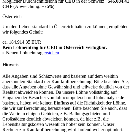
Möglicher Durchschnittslohn für
CEO
in der Schweiz :
546.084,41
CHF
(Abweichung:
+76%
)
Österreich
Um den Lebensstandard in Österreich halten zu können, empfehlen
wir folgendes Gehalt:
ca. 184.914,35 EUR
Kein Lohneintrag für
CEO
in Österreich verfügbar.
» Neuen Lohneintrag
erstellen
Hinweis
Alle Angaben sind Schätzwerte und basieren auf dem weithin
anerkannten Standard der Kaufkraftberechnung. Bitte beachten Sie,
dass alle Angaben ohne Gewähr sind und teilweise deutlich von der
Realität abweichen können. Da unsere Löhne vollständig auf
Eingaben der Besucher von lohncomputer.ch und lohnanalyse.de
basieren, haben wir keinen Einfluss auf die Richtigkeit der Löhne,
die wir zur Berechnung heranziehen. Bitte beachten Sie auch, dass
die Werte in einigen Gebieten, z.B. Ballungsgebieten und
Großstädten deutlich abweichen können, da hier z.B. die
Lebenshaltungskosten wesentlich höher sein können. Unser
Rechner zur Kaufkraftberechnung wird laufend weiter optimiert.