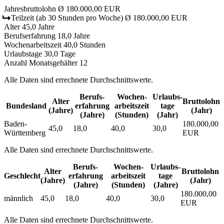
Jahresbruttolohn
Ø 180.000,00 EUR
Teilzeit
(ab 30 Stunden pro Woche)
Ø 180.000,00 EUR
Alter
45,0 Jahre
Berufserfahrung
18,0 Jahre
Wochenarbeitszeit
40,0 Stunden
Urlaubstage
30,0 Tage
Anzahl Monatsgehälter
12
Alle Daten sind errechnete Durchschnittswerte.
Berufs­
Wochen­
Urlaubs­
Alter
Bruttolohn
Bundesland
erfahrung
arbeitszeit
tage
(Jahre)
(Jahr)
(Jahre)
(Stunden)
(Jahr)
Baden-
180.000,00
45,0
18,0
40,0
30,0
Württemberg
EUR
Alle Daten sind errechnete Durchschnittswerte.
Berufs­
Wochen­
Urlaubs­
Alter
Bruttolohn
Geschlecht
erfahrung
arbeitszeit
tage
(Jahre)
(Jahr)
(Jahre)
(Stunden)
(Jahre)
180.000,00
männlich
45,0
18,0
40,0
30,0
EUR
Alle Daten sind errechnete Durchschnittswerte.