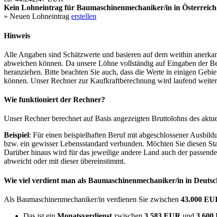
Kein Lohneintrag für
Baumaschinenmechaniker/in
in Österreich
» Neuen Lohneintrag
erstellen
Hinweis
Alle Angaben sind Schätzwerte und basieren auf dem weithin anerkann
abweichen können. Da unsere Löhne vollständig auf Eingaben der Bes
heranziehen. Bitte beachten Sie auch, dass die Werte in einigen Gebi
können. Unser Rechner zur Kaufkraftberechnung wird laufend weiter op
Wie funktioniert der Rechner?
Unser Rechner berechnet auf Basis angezeigten Bruttolohns des aktu
Beispiel
: Für einen beispielhaften Beruf mit abgeschlossener Ausbil
bzw. ein gewisser Lebensstandard verbunden. Möchten Sie diesen Stan
Darüber hinaus wird für das jeweilige andere Land auch der passend
abweicht oder mit dieser übereinstimmt.
Wie viel verdient man als
Baumaschinenmechaniker/in
in Deuts
Als Baumaschinenmechaniker/in verdienen Sie zwischen
43.000 E
Das ist ein
Monatsverdienst
zwischen
3.583 EUR
und
3.60