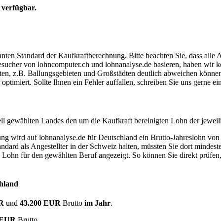
 verfügbar.
ten Standard der Kaufkraftberechnung. Bitte beachten Sie, dass alle 
ucher von lohncomputer.ch und lohnanalyse.de basieren, haben wir kei
eten, z.B. Ballungsgebieten und Großstädten deutlich abweichen können
timiert. Sollte Ihnen ein Fehler auffallen, schreiben Sie uns gerne e
ell gewählten Landes den um die Kaufkraft bereinigten Lohn der jeweil
dung wird auf lohnanalyse.de für Deutschland ein Brutto-Jahreslohn vo
dard als Angestellter in der Schweiz halten, müssten Sie dort mindes
e Lohn für den gewählten Beruf angezeigt. So können Sie direkt prüfen
chland
UR
und
43.200 EUR
Brutto
im Jahr
.
0 EUR
Brutto.