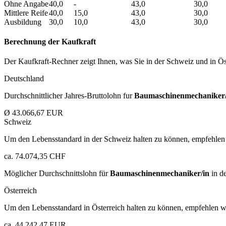
Ohne Angabe
40,0
-
43,0
30,0
Mittlere Reife
40,0
15,0
43,0
30,0
Ausbildung
30,0
10,0
43,0
30,0
Berechnung der Kaufkraft
Der Kaufkraft-Rechner zeigt Ihnen, was Sie in der Schweiz und in Öst
Deutschland
Durchschnittlicher Jahres-Bruttolohn fur
Baumaschinenmechaniker/
Ø 43.066,67 EUR
Schweiz
Um den Lebensstandard in der Schweiz halten zu können, empfehlen 
ca. 74.074,35 CHF
Möglicher Durchschnittslohn für
Baumaschinenmechaniker/in
in d
Österreich
Um den Lebensstandard in Österreich halten zu können, empfehlen wi
ca. 44.242,47 EUR