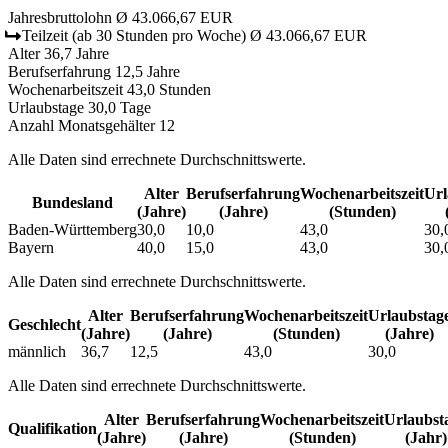
Jahresbruttolohn
Ø 43.066,67 EUR
Teilzeit
(ab 30 Stunden pro Woche)
Ø 43.066,67 EUR
Alter
36,7 Jahre
Berufserfahrung
12,5 Jahre
Wochenarbeitszeit
43,0 Stunden
Urlaubstage
30,0 Tage
Anzahl Monatsgehälter
12
Alle Daten sind errechnete Durchschnittswerte.
Alter
Berufs­erfahrung
Wochen­arbeitszeit
Url
Bundesland
(Jahre)
(Jahre)
(Stunden)
Baden-Württemberg
30,0
10,0
43,0
30,
Bayern
40,0
15,0
43,0
30,
Alle Daten sind errechnete Durchschnittswerte.
Alter
Berufs­erfahrung
Wochen­arbeitszeit
Urlaubs­tag
Geschlecht
(Jahre)
(Jahre)
(Stunden)
(Jahre)
männlich
36,7
12,5
43,0
30,0
Alle Daten sind errechnete Durchschnittswerte.
Alter
Berufs­erfahrung
Wochen­arbeitszeit
Urlaubs­t
Qualifikation
(Jahre)
(Jahre)
(Stunden)
(Jahr)