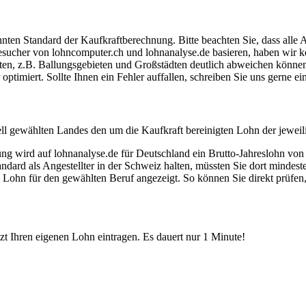
ten Standard der Kaufkraftberechnung. Bitte beachten Sie, dass alle 
ucher von lohncomputer.ch und lohnanalyse.de basieren, haben wir kei
eten, z.B. Ballungsgebieten und Großstädten deutlich abweichen können
timiert. Sollte Ihnen ein Fehler auffallen, schreiben Sie uns gerne e
ell gewählten Landes den um die Kaufkraft bereinigten Lohn der jeweil
dung wird auf lohnanalyse.de für Deutschland ein Brutto-Jahreslohn vo
dard als Angestellter in der Schweiz halten, müssten Sie dort mindes
e Lohn für den gewählten Beruf angezeigt. So können Sie direkt prüfen
etzt Ihren eigenen Lohn eintragen. Es dauert nur 1 Minute!