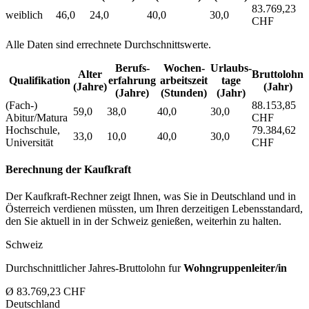
83.769,23
weiblich
46,0
24,0
40,0
30,0
CHF
Alle Daten sind errechnete Durchschnittswerte.
Berufs­
Wochen­
Urlaubs­
Alter
Bruttolohn
Qualifikation
erfahrung
arbeitszeit
tage
(Jahre)
(Jahr)
(Jahre)
(Stunden)
(Jahr)
(Fach-)
88.153,85
59,0
38,0
40,0
30,0
Abitur/Matura
CHF
Hochschule,
79.384,62
33,0
10,0
40,0
30,0
Universität
CHF
Berechnung der Kaufkraft
Der Kaufkraft-Rechner zeigt Ihnen, was Sie in Deutschland und in
Österreich verdienen müssten, um Ihren derzeitigen Lebensstandard,
den Sie aktuell in in der Schweiz genießen, weiterhin zu halten.
Schweiz
Durchschnittlicher Jahres-Bruttolohn fur
Wohngruppenleiter/in
Ø 83.769,23 CHF
Deutschland