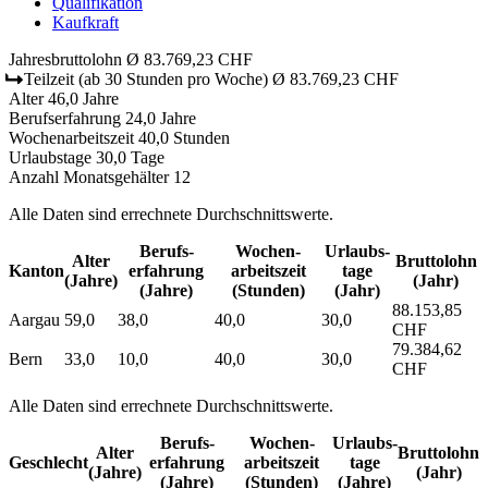
Qualifikation
Kaufkraft
Jahresbruttolohn
Ø 83.769,23 CHF
Teilzeit
(ab 30 Stunden pro Woche)
Ø 83.769,23 CHF
Alter
46,0 Jahre
Berufserfahrung
24,0 Jahre
Wochenarbeitszeit
40,0 Stunden
Urlaubstage
30,0 Tage
Anzahl Monatsgehälter
12
Alle Daten sind errechnete Durchschnittswerte.
Berufs­
Wochen­
Urlaubs­
Alter
Bruttolohn
Kanton
erfahrung
arbeitszeit
tage
(Jahre)
(Jahr)
(Jahre)
(Stunden)
(Jahr)
88.153,85
Aargau
59,0
38,0
40,0
30,0
CHF
79.384,62
Bern
33,0
10,0
40,0
30,0
CHF
Alle Daten sind errechnete Durchschnittswerte.
Berufs­
Wochen­
Urlaubs­
Alter
Bruttolohn
Geschlecht
erfahrung
arbeitszeit
tage
(Jahre)
(Jahr)
(Jahre)
(Stunden)
(Jahre)