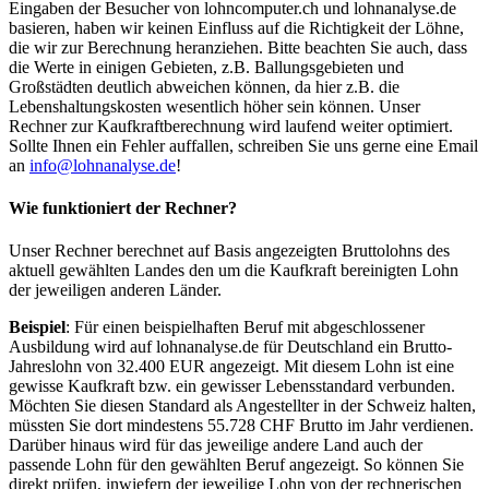
Eingaben der Besucher von lohncomputer.ch und lohnanalyse.de
basieren, haben wir keinen Einfluss auf die Richtigkeit der Löhne,
die wir zur Berechnung heranziehen. Bitte beachten Sie auch, dass
die Werte in einigen Gebieten, z.B. Ballungsgebieten und
Großstädten deutlich abweichen können, da hier z.B. die
Lebenshaltungskosten wesentlich höher sein können. Unser
Rechner zur Kaufkraftberechnung wird laufend weiter optimiert.
Sollte Ihnen ein Fehler auffallen, schreiben Sie uns gerne eine Email
an
info@lohnanalyse.de
!
Wie funktioniert der Rechner?
Unser Rechner berechnet auf Basis angezeigten Bruttolohns des
aktuell gewählten Landes den um die Kaufkraft bereinigten Lohn
der jeweiligen anderen Länder.
Beispiel
: Für einen beispielhaften Beruf mit abgeschlossener
Ausbildung wird auf lohnanalyse.de für Deutschland ein Brutto-
Jahreslohn von 32.400 EUR angezeigt. Mit diesem Lohn ist eine
gewisse Kaufkraft bzw. ein gewisser Lebensstandard verbunden.
Möchten Sie diesen Standard als Angestellter in der Schweiz halten,
müssten Sie dort mindestens 55.728 CHF Brutto im Jahr verdienen.
Darüber hinaus wird für das jeweilige andere Land auch der
passende Lohn für den gewählten Beruf angezeigt. So können Sie
direkt prüfen, inwiefern der jeweilige Lohn von der rechnerischen