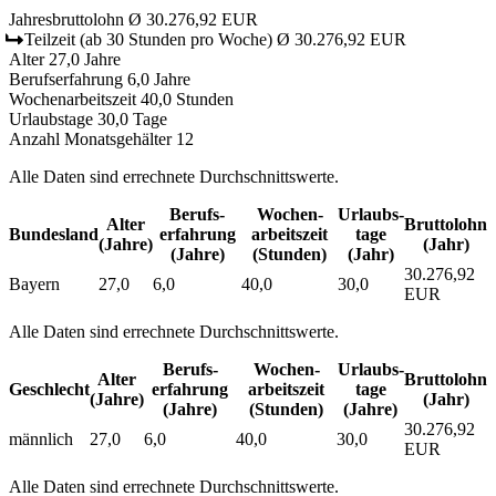
Jahresbruttolohn
Ø 30.276,92 EUR
Teilzeit
(ab 30 Stunden pro Woche)
Ø 30.276,92 EUR
Alter
27,0 Jahre
Berufserfahrung
6,0 Jahre
Wochenarbeitszeit
40,0 Stunden
Urlaubstage
30,0 Tage
Anzahl Monatsgehälter
12
Alle Daten sind errechnete Durchschnittswerte.
Berufs­
Wochen­
Urlaubs­
Alter
Bruttolohn
Bundesland
erfahrung
arbeitszeit
tage
(Jahre)
(Jahr)
(Jahre)
(Stunden)
(Jahr)
30.276,92
Bayern
27,0
6,0
40,0
30,0
EUR
Alle Daten sind errechnete Durchschnittswerte.
Berufs­
Wochen­
Urlaubs­
Alter
Bruttolohn
Geschlecht
erfahrung
arbeitszeit
tage
(Jahre)
(Jahr)
(Jahre)
(Stunden)
(Jahre)
30.276,92
männlich
27,0
6,0
40,0
30,0
EUR
Alle Daten sind errechnete Durchschnittswerte.