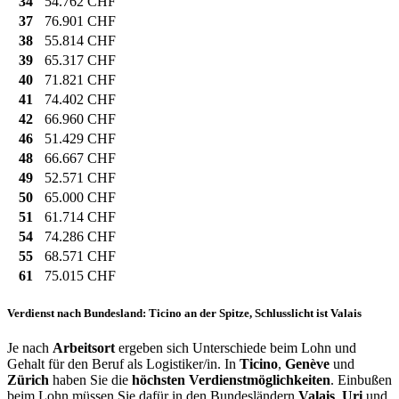
34
54.762 CHF
37
76.901 CHF
38
55.814 CHF
39
65.317 CHF
40
71.821 CHF
41
74.402 CHF
42
66.960 CHF
46
51.429 CHF
48
66.667 CHF
49
52.571 CHF
50
65.000 CHF
51
61.714 CHF
54
74.286 CHF
55
68.571 CHF
61
75.015 CHF
Verdienst nach Bundesland: Ticino an der Spitze, Schlusslicht ist Valais
Je nach
Arbeitsort
ergeben sich Unterschiede beim Lohn und
Gehalt für den Beruf als Logistiker/in. In
Ticino
,
Genève
und
Zürich
haben Sie die
höchsten Verdienstmöglichkeiten
. Einbußen
beim Lohn müssen Sie dafür in den Bundesländern
Valais
,
Uri
und