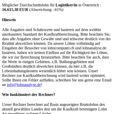
Möglicher Durchschnittslohn für
Logistiker/in
in Österreich :
16.615,38 EUR
(Abweichung:
-61%
)
Hinweis
Alle Angaben sind Schätzwerte und basieren auf dem weithin
anerkannten Standard der Kaufkraftberechnung. Bitte beachten Sie,
dass alle Angaben ohne Gewähr sind und teilweise deutlich von der
Realität abweichen können. Da unsere Löhne vollständig auf
Eingaben der Besucher von lohncomputer.ch und lohnanalyse.de
basieren, haben wir keinen Einfluss auf die Richtigkeit der Löhne,
die wir zur Berechnung heranziehen. Bitte beachten Sie auch, dass
die Werte in einigen Gebieten, z.B. Ballungsgebieten und
Großstädten deutlich abweichen können, da hier z.B. die
Lebenshaltungskosten wesentlich höher sein können. Unser
Rechner zur Kaufkraftberechnung wird laufend weiter optimiert.
Sollte Ihnen ein Fehler auffallen, schreiben Sie uns gerne eine Email
an
info@lohnanalyse.de
!
Wie funktioniert der Rechner?
Unser Rechner berechnet auf Basis angezeigten Bruttolohns des
aktuell gewählten Landes den um die Kaufkraft bereinigten Lohn
der jeweiligen anderen Länder.