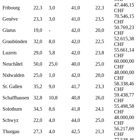
47.446,15
Fribourg
22,3
3,0
41,0
22,3
CHF
70.546,15
Genève
23,3
3,0
41,0
23,5
CHF
50.769,23
Glarus
19,0
-
42,0
20,0
CHF
52.615,38
Graubünden
32,0
8,0
42,0
22,5
CHF
55.661,14
Luzern
29,0
5,8
42,0
23,8
CHF
60.000,00
Neuchâtel
50,0
25,0
40,0
25,0
CHF
48.000,00
Nidwalden
25,0
1,0
42,0
20,0
CHF
58.338,46
St. Gallen
35,2
9,0
41,7
23,3
CHF
59.438,77
Schaffhausen
32,8
10,8
40,8
26,0
CHF
55.498,58
Solothurn
34,5
8,6
41,8
24,1
CHF
48.000,00
Schwyz
22,0
4,0
44,0
25,0
CHF
56.217,69
Thurgau
27,3
4,0
42,5
21,3
CHF
77.538,46