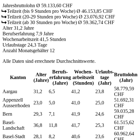
Jahresbruttolohn
Ø 59.133,60 CHF
Teilzeit
(bis 9 Stunden pro Woche)
Ø 46.153,85 CHF
Teilzeit
(20-29 Stunden pro Woche)
Ø 23.076,92 CHF
Teilzeit
(ab 30 Stunden pro Woche)
Ø 59.362,74 CHF
Alter
31,2 Jahre
Berufserfahrung
7,9 Jahre
Wochenarbeitszeit
41,5 Stunden
Urlaubstage
24,3 Tage
Anzahl Monatsgehälter
12
Alle Daten sind errechnete Durchschnittswerte.
Berufs­
Wochen­
Urlaubs­
Alter
Bruttolohn
Kanton
erfahrung
arbeitszeit
tage
(Jahre)
(Jahr)
(Jahre)
(Stunden)
(Jahr)
58.779,59
Aargau
31,2
6,5
41,2
23,8
CHF
Appenzell
51.692,31
23,0
5,0
41,0
25,0
Ausserrhoden
CHF
59.035,28
Bern
29,3
7,1
41,9
24,6
CHF
Basel-
61.515,62
36,8
11,8
41,7
25,3
Landschaft
CHF
60.962,64
Basel-Stadt
28,1
8,2
40,6
23,6
CHF