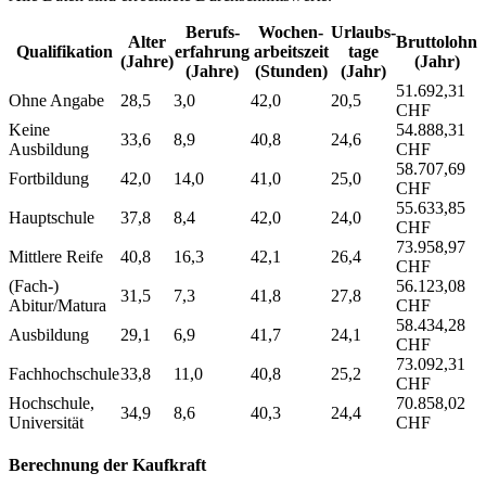
Berufs­
Wochen­
Urlaubs­
Alter
Bruttolohn
Qualifikation
erfahrung
arbeitszeit
tage
(Jahre)
(Jahr)
(Jahre)
(Stunden)
(Jahr)
51.692,31
Ohne Angabe
28,5
3,0
42,0
20,5
CHF
Keine
54.888,31
33,6
8,9
40,8
24,6
Ausbildung
CHF
58.707,69
Fortbildung
42,0
14,0
41,0
25,0
CHF
55.633,85
Hauptschule
37,8
8,4
42,0
24,0
CHF
73.958,97
Mittlere Reife
40,8
16,3
42,1
26,4
CHF
(Fach-)
56.123,08
31,5
7,3
41,8
27,8
Abitur/Matura
CHF
58.434,28
Ausbildung
29,1
6,9
41,7
24,1
CHF
73.092,31
Fachhochschule
33,8
11,0
40,8
25,2
CHF
Hochschule,
70.858,02
34,9
8,6
40,3
24,4
Universität
CHF
Berechnung der Kaufkraft