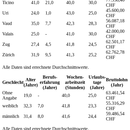
Ticino
41,0
21,0
40,0
30,0
CHF
45.600,00
Uri
24,0
1,0
43,0
25,0
CHF
56.087,18
Vaud
35,0
7,7
42,3
28,3
CHF
42.000,00
Valais
25,0
-
41,0
30,0
CHF
62.501,17
Zug
27,4
4,5
41,8
24,5
CHF
62.762,78
Zürich
31,9
9,5
41,3
25,2
CHF
Alle Daten sind errechnete Durchschnittswerte.
Berufs­
Wochen­
Urlaubs­
Alter
Bruttolohn
Geschlecht
erfahrung
arbeitszeit
tage
(Jahre)
(Jahr)
(Jahre)
(Stunden)
(Jahre)
Ohne
63.461,54
19,0
-
40,0
25,0
Angabe
CHF
55.316,29
weiblich
32,3
7,0
41,8
23,3
CHF
59.486,54
männlich
31,4
8,0
41,6
24,4
CHF
Alle Daten sind errechnete Durchschnittswerte.