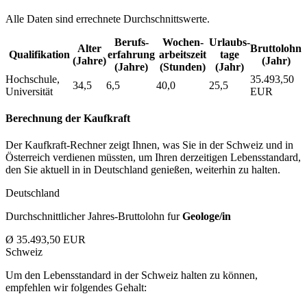
Alle Daten sind errechnete Durchschnittswerte.
Berufs­
Wochen­
Urlaubs­
Alter
Bruttolohn
Qualifikation
erfahrung
arbeitszeit
tage
(Jahre)
(Jahr)
(Jahre)
(Stunden)
(Jahr)
Hochschule,
35.493,50
34,5
6,5
40,0
25,5
Universität
EUR
Berechnung der Kaufkraft
Der Kaufkraft-Rechner zeigt Ihnen, was Sie in der Schweiz und in
Österreich verdienen müssten, um Ihren derzeitigen Lebensstandard,
den Sie aktuell in in Deutschland genießen, weiterhin zu halten.
Deutschland
Durchschnittlicher Jahres-Bruttolohn fur
Geologe/in
Ø 35.493,50 EUR
Schweiz
Um den Lebensstandard in der Schweiz halten zu können,
empfehlen wir folgendes Gehalt: