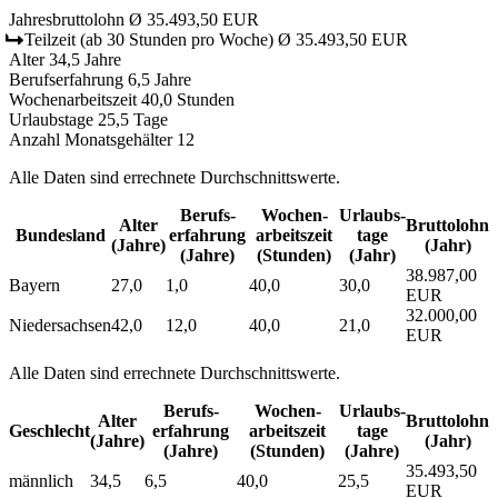
Jahresbruttolohn
Ø 35.493,50 EUR
Teilzeit
(ab 30 Stunden pro Woche)
Ø 35.493,50 EUR
Alter
34,5 Jahre
Berufserfahrung
6,5 Jahre
Wochenarbeitszeit
40,0 Stunden
Urlaubstage
25,5 Tage
Anzahl Monatsgehälter
12
Alle Daten sind errechnete Durchschnittswerte.
Berufs­
Wochen­
Urlaubs­
Alter
Bruttolohn
Bundesland
erfahrung
arbeitszeit
tage
(Jahre)
(Jahr)
(Jahre)
(Stunden)
(Jahr)
38.987,00
Bayern
27,0
1,0
40,0
30,0
EUR
32.000,00
Niedersachsen
42,0
12,0
40,0
21,0
EUR
Alle Daten sind errechnete Durchschnittswerte.
Berufs­
Wochen­
Urlaubs­
Alter
Bruttolohn
Geschlecht
erfahrung
arbeitszeit
tage
(Jahre)
(Jahr)
(Jahre)
(Stunden)
(Jahre)
35.493,50
männlich
34,5
6,5
40,0
25,5
EUR