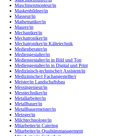
Maschinenmonteur/in
Maskenbildner/in
Masseur/in
Mathematiker/in
Maurer/in
Mechaniker/in
Mechatroniker/in
Mechatroniker/in Kältetechnik
Medienberater/in
Mediengestalter/in
Mediengestalter/in in Bild und Ton
Mediengestalter/in in Digital und Print
Medizinisch-technische/r Assistent/in
Medizinische/r Fachangestellte/r
Meister/in Landschaftsbau
Messingenieur/in
Messtechniker/in
Metallarbeiter/in
Metallbauer/in
Metallbauermeister/in
Metzger/in
Milchtechnologe/in
Mitarbeiter/in Catering
Mitarbeiter/in Qualitätsmanagement