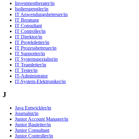
Investmentberater/in
Isolierspengler/in
IT Anwendungsbetreuer/in
IT Beratung
IT Consultant
IT Controller/in
IT Direktor/in
IT Projektleiter/in
IT Prozessbetreuer/in
IT Supporter/in
IT Systemspezialist/in
IT Teamleiter/in
IT Tester/in
IT-Administrator
IT-System-Elektroniker/in
J
Java Entwickler/in
Journalist/in
Junior Account Manager/in
Junior Bauleiter/in
Junior Consultant
Junior Controller/in