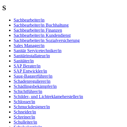
S
Sachbearbeiter/in
Sachbearbeiter/in Buchhaltung
Sachbearbeiter/in Finanzen
Sachbearbeiter/in Kundendienst
Sachbearbeiter/in Sozialversicherung
Sales Manager/in
Sanitär Servicetechniker/in
Sanitärinstallateur/in
Sanitäter/in
SAP Berater/in
SAP Entwickler/in
Saug-Baggerführer/in
Schadenregulierer/in
Schädlingsbekämpfer/in
Schichtführer/in
Schilder- und Lichtreklamehersteller/in
Schlosser/in
Schmuckdesigner/in
Schneider/in
Schreiner/in
Schulleiter/in