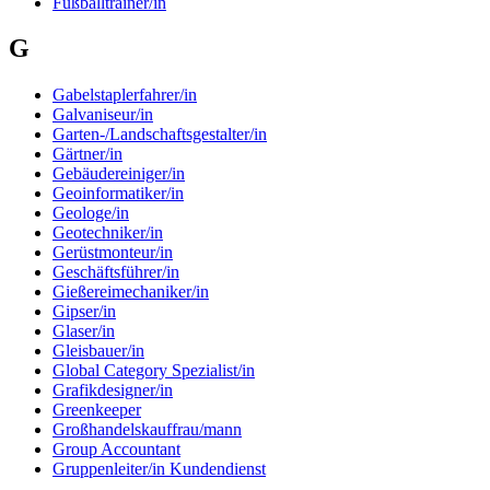
Fußballtrainer/in
G
Gabelstaplerfahrer/in
Galvaniseur/in
Garten-/Landschaftsgestalter/in
Gärtner/in
Gebäudereiniger/in
Geoinformatiker/in
Geologe/in
Geotechniker/in
Gerüstmonteur/in
Geschäftsführer/in
Gießereimechaniker/in
Gipser/in
Glaser/in
Gleisbauer/in
Global Category Spezialist/in
Grafikdesigner/in
Greenkeeper
Großhandelskauffrau/mann
Group Accountant
Gruppenleiter/in Kundendienst