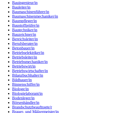
Bauingenieur/in
Bauleiter/in
Baumaschinenführer/in
Baumaschinenmechaniker/in
Baumpfleger/in
Baustoffprüfer/in
Bautechniker/in
Bauzeichner/in
Bereichsleiter/in
Berufsberater/in
Betonbauer/in
Betriebselektriker/in
Betriebsleiter/in
Betriebsmechaniker/in
Betriebswirt/in
Betriebswirtschafter/in
Bilanzbuchhalter/in
Bildhauer/in
Binnenschiffer/in
Biologe/in
Biologielaborant/in
Bodenleger/in
Börsenhändler/in
Brandschutzbeauftragte/r
Brauer- und Mälzermeister/in