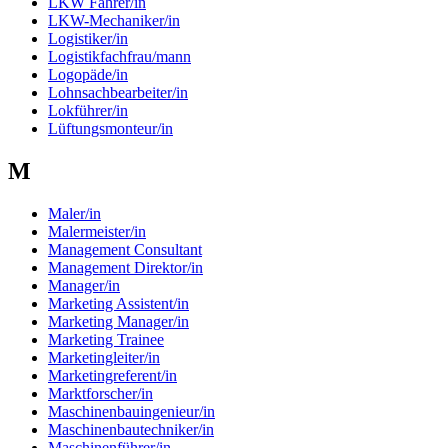
LKW Fahrer/in
LKW-Mechaniker/in
Logistiker/in
Logistikfachfrau/mann
Logopäde/in
Lohnsachbearbeiter/in
Lokführer/in
Lüftungsmonteur/in
M
Maler/in
Malermeister/in
Management Consultant
Management Direktor/in
Manager/in
Marketing Assistent/in
Marketing Manager/in
Marketing Trainee
Marketingleiter/in
Marketingreferent/in
Marktforscher/in
Maschinenbauingenieur/in
Maschinenbautechniker/in
Maschinenführer/in