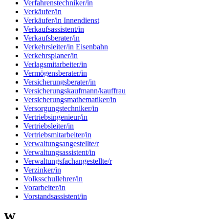
Verfahrenstechniker/in
Verkäufer/in
Verkäufer/in Innendienst
Verkaufsassistent/in
Verkaufsberater/in
Verkehrsleiter/in Eisenbahn
Verkehrsplaner/in
Verlagsmitarbeiter/in
Vermögensberater/in
Versicherungsberater/in
Versicherungskaufmann/kauffrau
Versicherungsmathematiker/in
Versorgungstechniker/in
Vertriebsingenieur/in
Vertriebsleiter/in
Vertriebsmitarbeiter/in
Verwaltungsangestellte/r
Verwaltungsassistent/in
Verwaltungsfachangestellte/r
Verzinker/in
Volksschullehrer/in
Vorarbeiter/in
Vorstandsassistent/in
W