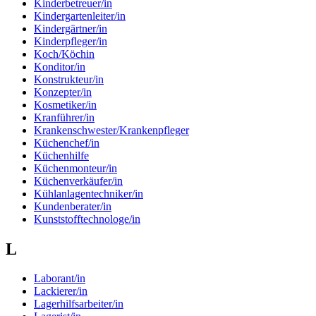
Kinderbetreuer/in
Kindergartenleiter/in
Kindergärtner/in
Kinderpfleger/in
Koch/Köchin
Konditor/in
Konstrukteur/in
Konzepter/in
Kosmetiker/in
Kranführer/in
Krankenschwester/Krankenpfleger
Küchenchef/in
Küchenhilfe
Küchenmonteur/in
Küchenverkäufer/in
Kühlanlagentechniker/in
Kundenberater/in
Kunststofftechnologe/in
L
Laborant/in
Lackierer/in
Lagerhilfsarbeiter/in