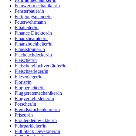
Fahrradmechaniker/in
Feinwerkmechaniker/in
Fensterbauer/in
Fertigungsplaner/in
Feuerwehrmann
Filialleiter/in
Finance Direktor/in
Finanzbeamter/in
Finanzbuchhalter/in
Fitnesstrainer/in
Flachdachdecker/in
Fleischer/in
Fleischereifachverkäufer/in
Fleischzerleger/in
Fliesenleger/in
Florist/in
Flugbegleiter/in
Fluggerätemechaniker/in
Flugverkehrsleiter/in
Forscher/in
Fremdsprachenlehrer/in
Friseur/in
Frontendentwickler/in
Fuhrparkleiter/in
Full Stack Developer/in