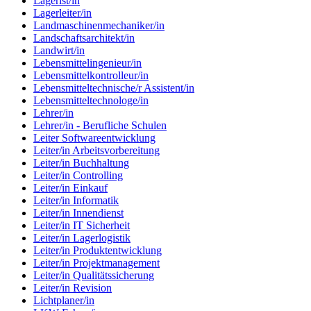
Lagerist/in
Lagerleiter/in
Landmaschinenmechaniker/in
Landschaftsarchitekt/in
Landwirt/in
Lebensmittelingenieur/in
Lebensmittelkontrolleur/in
Lebensmitteltechnische/r Assistent/in
Lebensmitteltechnologe/in
Lehrer/in
Lehrer/in - Berufliche Schulen
Leiter Softwareentwicklung
Leiter/in Arbeitsvorbereitung
Leiter/in Buchhaltung
Leiter/in Controlling
Leiter/in Einkauf
Leiter/in Informatik
Leiter/in Innendienst
Leiter/in IT Sicherheit
Leiter/in Lagerlogistik
Leiter/in Produktentwicklung
Leiter/in Projektmanagement
Leiter/in Qualitätssicherung
Leiter/in Revision
Lichtplaner/in