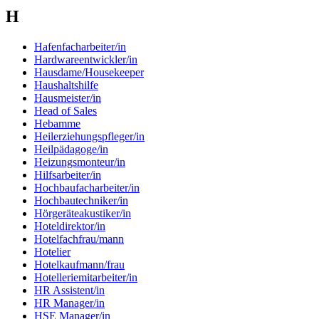
H
Hafenfacharbeiter/in
Hardwareentwickler/in
Hausdame/Housekeeper
Haushaltshilfe
Hausmeister/in
Head of Sales
Hebamme
Heilerziehungspfleger/in
Heilpädagoge/in
Heizungsmonteur/in
Hilfsarbeiter/in
Hochbaufacharbeiter/in
Hochbautechniker/in
Hörgeräteakustiker/in
Hoteldirektor/in
Hotelfachfrau/mann
Hotelier
Hotelkaufmann/frau
Hotelleriemitarbeiter/in
HR Assistent/in
HR Manager/in
HSE Manager/in