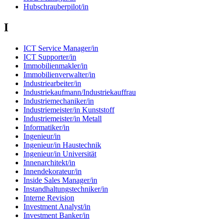
Hubschrauberpilot/in
I
ICT Service Manager/in
ICT Supporter/in
Immobilienmakler/in
Immobilienverwalter/in
Industriearbeiter/in
Industriekaufmann/Industriekauffrau
Industriemechaniker/in
Industriemeister/in Kunststoff
Industriemeister/in Metall
Informatiker/in
Ingenieur/in
Ingenieur/in Haustechnik
Ingenieur/in Universität
Innenarchitekt/in
Innendekorateur/in
Inside Sales Manager/in
Instandhaltungstechniker/in
Interne Revision
Investment Analyst/in
Investment Banker/in