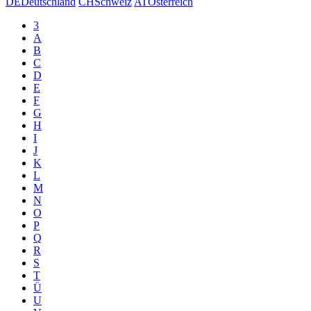
DE
Deutschland
CH
Schweiz
AT
Österreich
3
A
B
C
D
E
F
G
H
I
J
K
L
M
N
O
P
Q
R
S
T
Ü
U