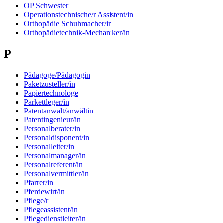
OP Schwester
Operationstechnische/r Assistent/in
Orthopädie Schuhmacher/in
Orthopädietechnik-Mechaniker/in
P
Pädagoge/Pädagogin
Paketzusteller/in
Papiertechnologe
Parkettleger/in
Patentanwalt/anwältin
Patentingenieur/in
Personalberater/in
Personaldisponent/in
Personalleiter/in
Personalmanager/in
Personalreferent/in
Personalvermittler/in
Pfarrer/in
Pferdewirt/in
Pflege/r
Pflegeassistent/in
Pflegedienstleiter/in