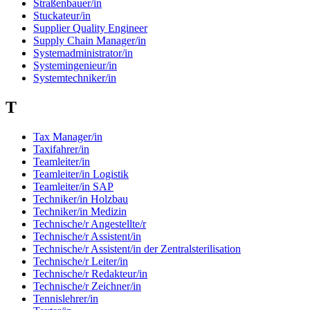
Straßenbauer/in
Stuckateur/in
Supplier Quality Engineer
Supply Chain Manager/in
Systemadministrator/in
Systemingenieur/in
Systemtechniker/in
T
Tax Manager/in
Taxifahrer/in
Teamleiter/in
Teamleiter/in Logistik
Teamleiter/in SAP
Techniker/in Holzbau
Techniker/in Medizin
Technische/r Angestellte/r
Technische/r Assistent/in
Technische/r Assistent/in der Zentralsterilisation
Technische/r Leiter/in
Technische/r Redakteur/in
Technische/r Zeichner/in
Tennislehrer/in