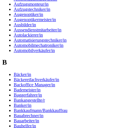
Aufzugsmonteur/in
Aufzugstechniker/in
Augenoptiker/in
Augenoptikermeister/in
Ausbilder/in
Aussendienstmitarbeiter/in
Autolackierer/in
Automatisierungstechniker/in
Automobilmechatroniker/in
Automobilverkäufer/in
B
Bäcker/in
Bäckereifachverkäufer/in
Backoffice Manager/in
Bademeister/in
Baggerfahrer/in
Bankangestellte/r
Banker/in
Bankkaufmann/Bankkauffrau
Bauabrechner/in
Bauarbeiter/in
Bauhelfer/in