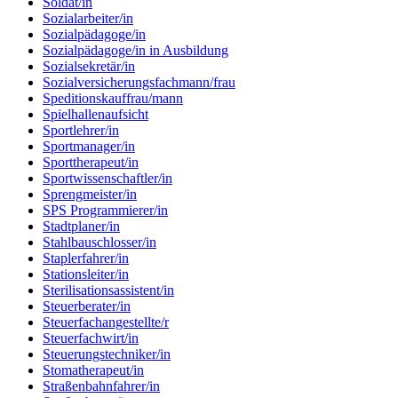
Soldat/in
Sozialarbeiter/in
Sozialpädagoge/in
Sozialpädagoge/in in Ausbildung
Sozialsekretär/in
Sozialversicherungsfachmann/frau
Speditionskauffrau/mann
Spielhallenaufsicht
Sportlehrer/in
Sportmanager/in
Sporttherapeut/in
Sportwissenschaftler/in
Sprengmeister/in
SPS Programmierer/in
Stadtplaner/in
Stahlbauschlosser/in
Staplerfahrer/in
Stationsleiter/in
Sterilisationsassistent/in
Steuerberater/in
Steuerfachangestellte/r
Steuerfachwirt/in
Steuerungstechniker/in
Stomatherapeut/in
Straßenbahnfahrer/in