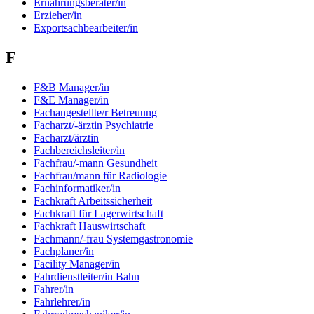
Ernährungsberater/in
Erzieher/in
Exportsachbearbeiter/in
F
F&B Manager/in
F&E Manager/in
Fachangestellte/r Betreuung
Facharzt/-ärztin Psychiatrie
Facharzt/ärztin
Fachbereichsleiter/in
Fachfrau/-mann Gesundheit
Fachfrau/mann für Radiologie
Fachinformatiker/in
Fachkraft Arbeitssicherheit
Fachkraft für Lagerwirtschaft
Fachkraft Hauswirtschaft
Fachmann/-frau Systemgastronomie
Fachplaner/in
Facility Manager/in
Fahrdienstleiter/in Bahn
Fahrer/in
Fahrlehrer/in