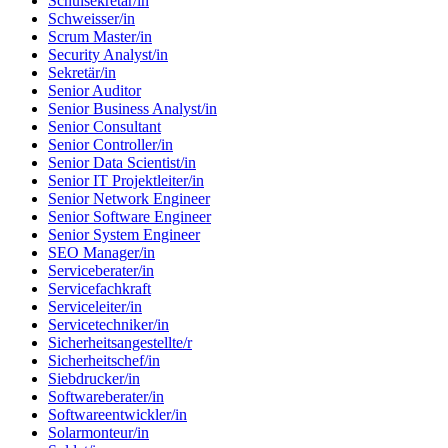
Schulsekretär/in
Schweisser/in
Scrum Master/in
Security Analyst/in
Sekretär/in
Senior Auditor
Senior Business Analyst/in
Senior Consultant
Senior Controller/in
Senior Data Scientist/in
Senior IT Projektleiter/in
Senior Network Engineer
Senior Software Engineer
Senior System Engineer
SEO Manager/in
Serviceberater/in
Servicefachkraft
Serviceleiter/in
Servicetechniker/in
Sicherheitsangestellte/r
Sicherheitschef/in
Siebdrucker/in
Softwareberater/in
Softwareentwickler/in
Solarmonteur/in