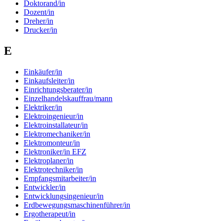
Doktorand/in
Dozent/in
Dreher/in
Drucker/in
E
Einkäufer/in
Einkaufsleiter/in
Einrichtungsberater/in
Einzelhandelskauffrau/mann
Elektriker/in
Elektroingenieur/in
Elektroinstallateur/in
Elektromechaniker/in
Elektromonteur/in
Elektroniker/in EFZ
Elektroplaner/in
Elektrotechniker/in
Empfangsmitarbeiter/in
Entwickler/in
Entwicklungsingenieur/in
Erdbewegungsmaschinenführer/in
Ergotherapeut/in