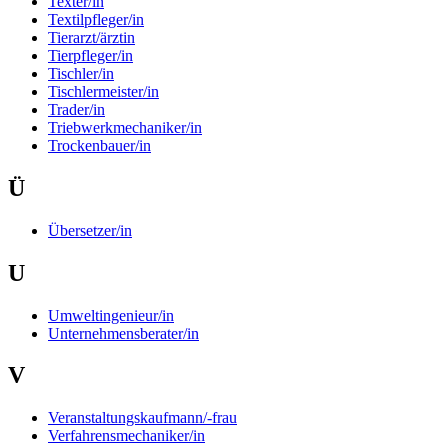
Texter/in
Textilpfleger/in
Tierarzt/ärztin
Tierpfleger/in
Tischler/in
Tischlermeister/in
Trader/in
Triebwerkmechaniker/in
Trockenbauer/in
Ü
Übersetzer/in
U
Umweltingenieur/in
Unternehmensberater/in
V
Veranstaltungskaufmann/-frau
Verfahrensmechaniker/in