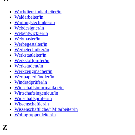
Wachdienstmitarbeiter/in
Waldarbeiter/in
Wartungstechniker/in
Webdesigner/in
Webentwickler/in
Webmaster/in
Werbegestalter/in
Werbetechniker/in
Werkstattleiter/in
Werkstoffprüfer/in
Werkstudent/in
Werkzeugmacher/in
Wertpapierhändler/in
Windradprüfer/in
Wirtschaftsinformatiker/in
Wirtschaftsingenieur/in
Wirtschaftsprüfer/in
Wissenschaftler/in
Wissenschaftliche/r Mitarbeiter/in
Wohngruppenleiter/in
Z