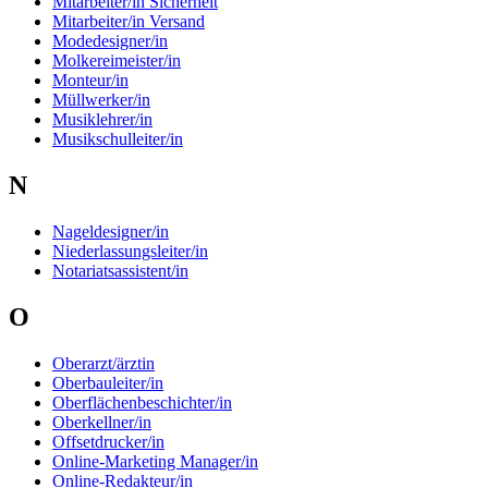
Mitarbeiter/in Sicherheit
Mitarbeiter/in Versand
Modedesigner/in
Molkereimeister/in
Monteur/in
Müllwerker/in
Musiklehrer/in
Musikschulleiter/in
N
Nageldesigner/in
Niederlassungsleiter/in
Notariatsassistent/in
O
Oberarzt/ärztin
Oberbauleiter/in
Oberflächenbeschichter/in
Oberkellner/in
Offsetdrucker/in
Online-Marketing Manager/in
Online-Redakteur/in