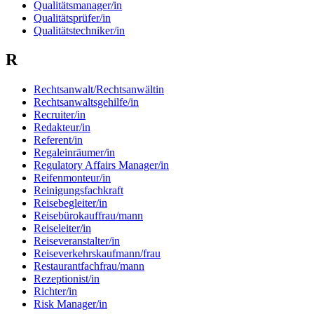
Qualitätsmanager/in
Qualitätsprüfer/in
Qualitätstechniker/in
R
Rechtsanwalt/Rechtsanwältin
Rechtsanwaltsgehilfe/in
Recruiter/in
Redakteur/in
Referent/in
Regaleinräumer/in
Regulatory Affairs Manager/in
Reifenmonteur/in
Reinigungsfachkraft
Reisebegleiter/in
Reisebürokauffrau/mann
Reiseleiter/in
Reiseveranstalter/in
Reiseverkehrskaufmann/frau
Restaurantfachfrau/mann
Rezeptionist/in
Richter/in
Risk Manager/in