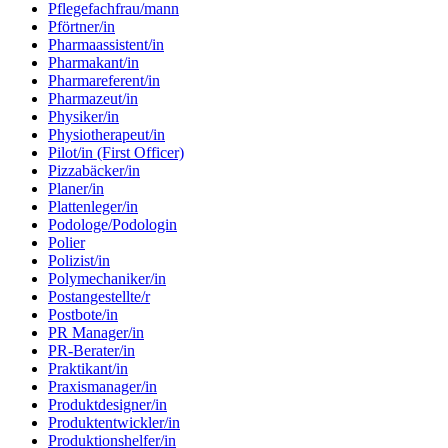
Pflegefachfrau/mann
Pförtner/in
Pharmaassistent/in
Pharmakant/in
Pharmareferent/in
Pharmazeut/in
Physiker/in
Physiotherapeut/in
Pilot/in (First Officer)
Pizzabäcker/in
Planer/in
Plattenleger/in
Podologe/Podologin
Polier
Polizist/in
Polymechaniker/in
Postangestellte/r
Postbote/in
PR Manager/in
PR-Berater/in
Praktikant/in
Praxismanager/in
Produktdesigner/in
Produktentwickler/in
Produktionshelfer/in