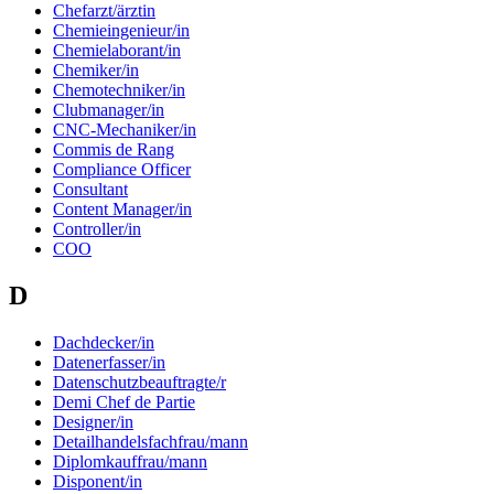
Chefarzt/ärztin
Chemieingenieur/in
Chemielaborant/in
Chemiker/in
Chemotechniker/in
Clubmanager/in
CNC-Mechaniker/in
Commis de Rang
Compliance Officer
Consultant
Content Manager/in
Controller/in
COO
D
Dachdecker/in
Datenerfasser/in
Datenschutzbeauftragte/r
Demi Chef de Partie
Designer/in
Detailhandelsfachfrau/mann
Diplomkauffrau/mann
Disponent/in