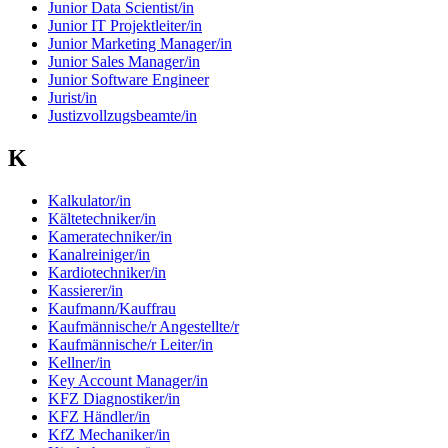
Junior Data Scientist/in
Junior IT Projektleiter/in
Junior Marketing Manager/in
Junior Sales Manager/in
Junior Software Engineer
Jurist/in
Justizvollzugsbeamte/in
K
Kalkulator/in
Kältetechniker/in
Kameratechniker/in
Kanalreiniger/in
Kardiotechniker/in
Kassierer/in
Kaufmann/Kauffrau
Kaufmännische/r Angestellte/r
Kaufmännische/r Leiter/in
Kellner/in
Key Account Manager/in
KFZ Diagnostiker/in
KFZ Händler/in
KfZ Mechaniker/in