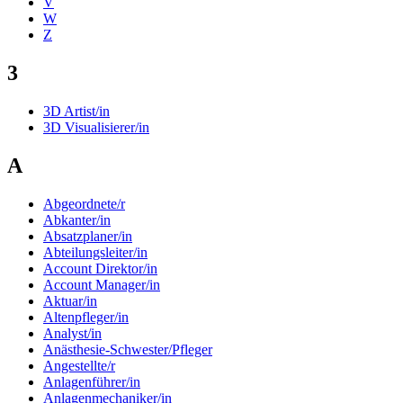
V
W
Z
3
3D Artist/in
3D Visualisierer/in
A
Abgeordnete/r
Abkanter/in
Absatzplaner/in
Abteilungsleiter/in
Account Direktor/in
Account Manager/in
Aktuar/in
Altenpfleger/in
Analyst/in
Anästhesie-Schwester/Pfleger
Angestellte/r
Anlagenführer/in
Anlagenmechaniker/in