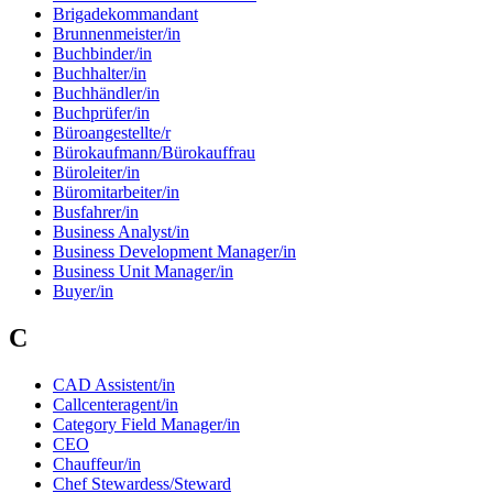
Brigadekommandant
Brunnenmeister/in
Buchbinder/in
Buchhalter/in
Buchhändler/in
Buchprüfer/in
Büroangestellte/r
Bürokaufmann/Bürokauffrau
Büroleiter/in
Büromitarbeiter/in
Busfahrer/in
Business Analyst/in
Business Development Manager/in
Business Unit Manager/in
Buyer/in
C
CAD Assistent/in
Callcenteragent/in
Category Field Manager/in
CEO
Chauffeur/in
Chef Stewardess/Steward