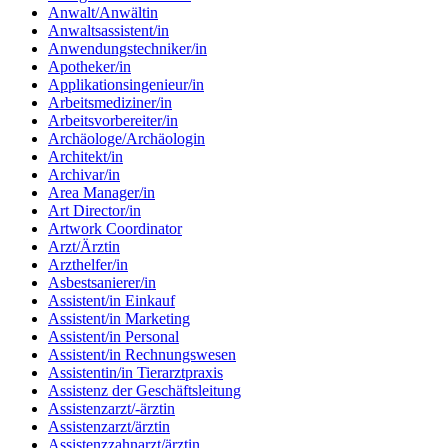
Anwalt/Anwältin
Anwaltsassistent/in
Anwendungstechniker/in
Apotheker/in
Applikationsingenieur/in
Arbeitsmediziner/in
Arbeitsvorbereiter/in
Archäologe/Archäologin
Architekt/in
Archivar/in
Area Manager/in
Art Director/in
Artwork Coordinator
Arzt/Ärztin
Arzthelfer/in
Asbestsanierer/in
Assistent/in Einkauf
Assistent/in Marketing
Assistent/in Personal
Assistent/in Rechnungswesen
Assistentin/in Tierarztpraxis
Assistenz der Geschäftsleitung
Assistenzarzt/-ärztin
Assistenzarzt/ärztin
Assistenzzahnarzt/ärztin