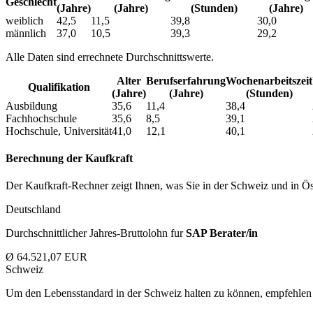
Geschlecht
(Jahre)
(Jahre)
(Stunden)
(Jahre)
weiblich
42,5
11,5
39,8
30,0
männlich
37,0
10,5
39,3
29,2
Alle Daten sind errechnete Durchschnittswerte.
Alter
Berufs­erfahrung
Wochen­arbeitszeit
Qualifikation
(Jahre)
(Jahre)
(Stunden)
Ausbildung
35,6
11,4
38,4
Fachhochschule
35,6
8,5
39,1
Hochschule, Universität
41,0
12,1
40,1
Berechnung der Kaufkraft
Der Kaufkraft-Rechner zeigt Ihnen, was Sie in der Schweiz und in Öst
Deutschland
Durchschnittlicher Jahres-Bruttolohn fur
SAP Berater/in
Ø 64.521,07 EUR
Schweiz
Um den Lebensstandard in der Schweiz halten zu können, empfehlen 