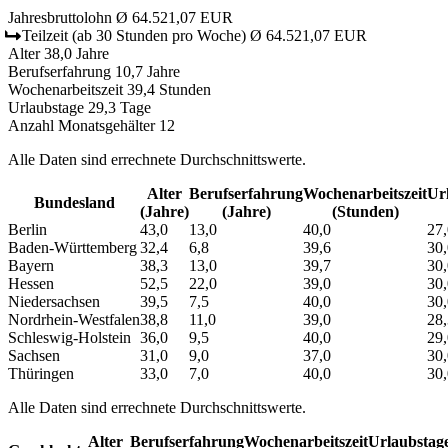
Jahresbruttolohn
Ø 64.521,07 EUR
Teilzeit
(ab 30 Stunden pro Woche)
Ø 64.521,07 EUR
Alter
38,0 Jahre
Berufserfahrung
10,7 Jahre
Wochenarbeitszeit
39,4 Stunden
Urlaubstage
29,3 Tage
Anzahl Monatsgehälter
12
Alle Daten sind errechnete Durchschnittswerte.
Alter
Berufs­erfahrung
Wochen­arbeitszeit
Url
Bundesland
(Jahre)
(Jahre)
(Stunden)
Berlin
43,0
13,0
40,0
27,
Baden-Württemberg
32,4
6,8
39,6
30,
Bayern
38,3
13,0
39,7
30,
Hessen
52,5
22,0
39,0
30,
Niedersachsen
39,5
7,5
40,0
30,
Nordrhein-Westfalen
38,8
11,0
39,0
28,
Schleswig-Holstein
36,0
9,5
40,0
29,
Sachsen
31,0
9,0
37,0
30,
Thüringen
33,0
7,0
40,0
30,
Alle Daten sind errechnete Durchschnittswerte.
Alter
Berufs­erfahrung
Wochen­arbeitszeit
Urlaubs­tag