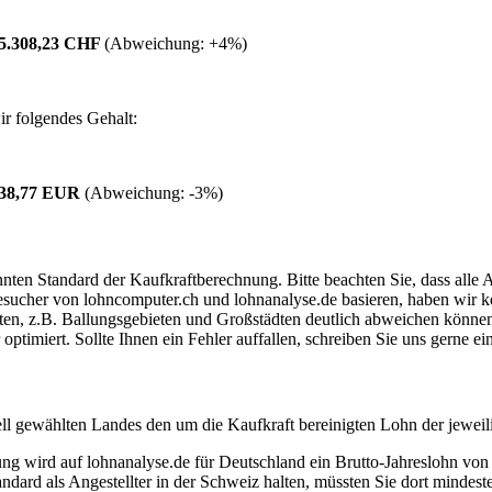
5.308,23 CHF
(Abweichung:
+4%
)
r folgendes Gehalt:
238,77 EUR
(Abweichung:
-3%
)
ten Standard der Kaufkraftberechnung. Bitte beachten Sie, dass alle 
ucher von lohncomputer.ch und lohnanalyse.de basieren, haben wir kei
eten, z.B. Ballungsgebieten und Großstädten deutlich abweichen können
timiert. Sollte Ihnen ein Fehler auffallen, schreiben Sie uns gerne e
ell gewählten Landes den um die Kaufkraft bereinigten Lohn der jeweil
dung wird auf lohnanalyse.de für Deutschland ein Brutto-Jahreslohn vo
dard als Angestellter in der Schweiz halten, müssten Sie dort mindes