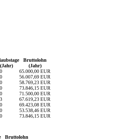
aubs­tage
Bruttolohn
(Jahr)
(Jahr)
0
65.000,00 EUR
0
56.007,69 EUR
0
58.769,23 EUR
0
73.846,15 EUR
0
71.500,00 EUR
3
67.619,23 EUR
0
69.423,08 EUR
0
53.538,46 EUR
0
73.846,15 EUR
e
Bruttolohn