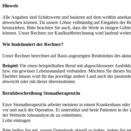
Hinweis
Alle Angaben sind Schätzwerte und basieren auf dem weithin anerkann
abweichen können. Da unsere Löhne vollständig auf Eingaben der Bes
heranziehen. Bitte beachten Sie auch, dass die Werte in einigen Gebi
können. Unser Rechner zur Kaufkraftberechnung wird laufend weiter op
Wie funktioniert der Rechner?
Unser Rechner berechnet auf Basis angezeigten Bruttolohns des aktu
Beispiel
: Für einen beispielhaften Beruf mit abgeschlossener Ausbil
bzw. ein gewisser Lebensstandard verbunden. Möchten Sie diesen Stan
Darüber hinaus wird für das jeweilige andere Land auch der passend
abweicht oder mit dieser übereinstimmt.
Berufsbeschreibung
Stomatherapeut/in
Ein/e Stomatherapeut/in arbeitet meistens in einem Krankenhaus oder i
vor und nach der Operation. Er unterstützt und berät Patienten in d
der Webseite lohnanalyse.de zu entnehmen.
Lohn eintragen
Bitte helfen Sie mit, unsere Datenbank aktuell zu halten, indem Sie j