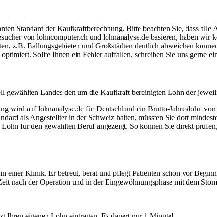
ten Standard der Kaufkraftberechnung. Bitte beachten Sie, dass alle 
ucher von lohncomputer.ch und lohnanalyse.de basieren, haben wir kei
eten, z.B. Ballungsgebieten und Großstädten deutlich abweichen können
timiert. Sollte Ihnen ein Fehler auffallen, schreiben Sie uns gerne e
ell gewählten Landes den um die Kaufkraft bereinigten Lohn der jeweil
dung wird auf lohnanalyse.de für Deutschland ein Brutto-Jahreslohn vo
dard als Angestellter in der Schweiz halten, müssten Sie dort mindes
e Lohn für den gewählten Beruf angezeigt. So können Sie direkt prüfen
n einer Klinik. Er betreut, berät und pflegt Patienten schon vor Begin
er Zeit nach der Operation und in der Eingewöhnungsphase mit dem Stom
etzt Ihren eigenen Lohn eintragen. Es dauert nur 1 Minute!