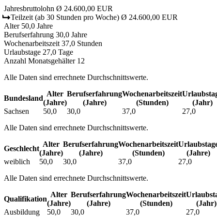
Jahresbruttolohn
Ø 24.600,00 EUR
Teilzeit
(ab 30 Stunden pro Woche)
Ø 24.600,00 EUR
Alter
50,0 Jahre
Berufserfahrung
30,0 Jahre
Wochenarbeitszeit
37,0 Stunden
Urlaubstage
27,0 Tage
Anzahl Monatsgehälter
12
Alle Daten sind errechnete Durchschnittswerte.
Alter
Berufs­erfahrung
Wochen­arbeitszeit
Urlaubs­ta
Bundesland
(Jahre)
(Jahre)
(Stunden)
(Jahr)
Sachsen
50,0
30,0
37,0
27,0
Alle Daten sind errechnete Durchschnittswerte.
Alter
Berufs­erfahrung
Wochen­arbeitszeit
Urlaubs­tag
Geschlecht
(Jahre)
(Jahre)
(Stunden)
(Jahre)
weiblich
50,0
30,0
37,0
27,0
Alle Daten sind errechnete Durchschnittswerte.
Alter
Berufs­erfahrung
Wochen­arbeitszeit
Urlaubs­t
Qualifikation
(Jahre)
(Jahre)
(Stunden)
(Jahr)
Ausbildung
50,0
30,0
37,0
27,0