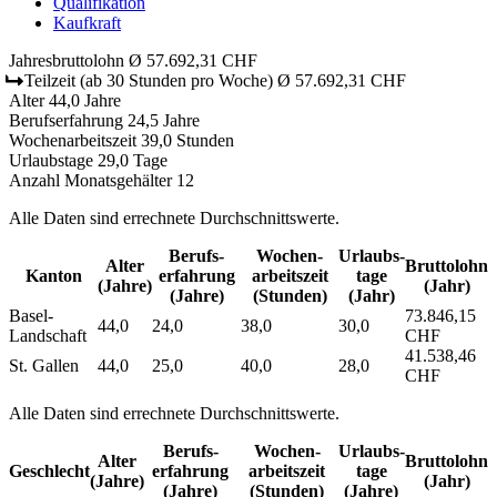
Qualifikation
Kaufkraft
Jahresbruttolohn
Ø 57.692,31 CHF
Teilzeit
(ab 30 Stunden pro Woche)
Ø 57.692,31 CHF
Alter
44,0 Jahre
Berufserfahrung
24,5 Jahre
Wochenarbeitszeit
39,0 Stunden
Urlaubstage
29,0 Tage
Anzahl Monatsgehälter
12
Alle Daten sind errechnete Durchschnittswerte.
Berufs­
Wochen­
Urlaubs­
Alter
Bruttolohn
Kanton
erfahrung
arbeitszeit
tage
(Jahre)
(Jahr)
(Jahre)
(Stunden)
(Jahr)
Basel-
73.846,15
44,0
24,0
38,0
30,0
Landschaft
CHF
41.538,46
St. Gallen
44,0
25,0
40,0
28,0
CHF
Alle Daten sind errechnete Durchschnittswerte.
Berufs­
Wochen­
Urlaubs­
Alter
Bruttolohn
Geschlecht
erfahrung
arbeitszeit
tage
(Jahre)
(Jahr)
(Jahre)
(Stunden)
(Jahre)