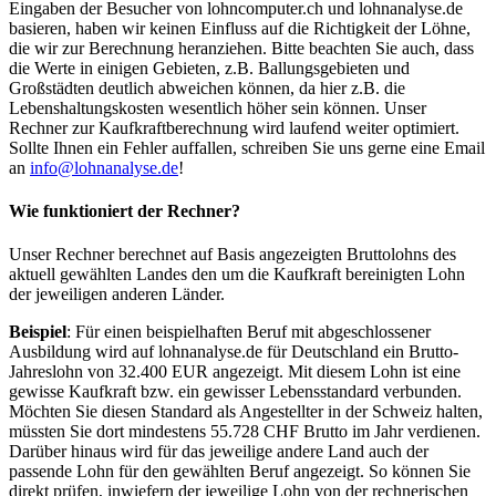
Eingaben der Besucher von lohncomputer.ch und lohnanalyse.de
basieren, haben wir keinen Einfluss auf die Richtigkeit der Löhne,
die wir zur Berechnung heranziehen. Bitte beachten Sie auch, dass
die Werte in einigen Gebieten, z.B. Ballungsgebieten und
Großstädten deutlich abweichen können, da hier z.B. die
Lebenshaltungskosten wesentlich höher sein können. Unser
Rechner zur Kaufkraftberechnung wird laufend weiter optimiert.
Sollte Ihnen ein Fehler auffallen, schreiben Sie uns gerne eine Email
an
info@lohnanalyse.de
!
Wie funktioniert der Rechner?
Unser Rechner berechnet auf Basis angezeigten Bruttolohns des
aktuell gewählten Landes den um die Kaufkraft bereinigten Lohn
der jeweiligen anderen Länder.
Beispiel
: Für einen beispielhaften Beruf mit abgeschlossener
Ausbildung wird auf lohnanalyse.de für Deutschland ein Brutto-
Jahreslohn von 32.400 EUR angezeigt. Mit diesem Lohn ist eine
gewisse Kaufkraft bzw. ein gewisser Lebensstandard verbunden.
Möchten Sie diesen Standard als Angestellter in der Schweiz halten,
müssten Sie dort mindestens 55.728 CHF Brutto im Jahr verdienen.
Darüber hinaus wird für das jeweilige andere Land auch der
passende Lohn für den gewählten Beruf angezeigt. So können Sie
direkt prüfen, inwiefern der jeweilige Lohn von der rechnerischen