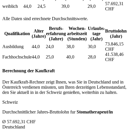
57.692,31
weiblich
44,0
24,5
39,0
29,0
CHF
Alle Daten sind errechnete Durchschnittswerte.
Berufs­
Wochen­
Urlaubs­
Alter
Bruttolohn
Qualifikation
erfahrung
arbeitszeit
tage
(Jahre)
(Jahr)
(Jahre)
(Stunden)
(Jahr)
73.846,15
Ausbildung
44,0
24,0
38,0
30,0
CHF
41.538,46
Fachhochschule
44,0
25,0
40,0
28,0
CHF
Berechnung der Kaufkraft
Der Kaufkraft-Rechner zeigt Ihnen, was Sie in Deutschland und in
Österreich verdienen müssten, um Ihren derzeitigen Lebensstandard,
den Sie aktuell in in der Schweiz genießen, weiterhin zu halten.
Schweiz
Durchschnittlicher Jahres-Bruttolohn fur
Stomatherapeut/in
Ø 57.692,31 CHF
Deutschland