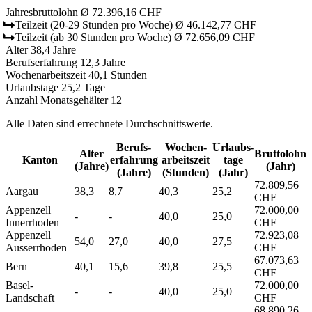
Jahresbruttolohn
Ø 72.396,16 CHF
Teilzeit
(20-29 Stunden pro Woche)
Ø 46.142,77 CHF
Teilzeit
(ab 30 Stunden pro Woche)
Ø 72.656,09 CHF
Alter
38,4 Jahre
Berufserfahrung
12,3 Jahre
Wochenarbeitszeit
40,1 Stunden
Urlaubstage
25,2 Tage
Anzahl Monatsgehälter
12
Alle Daten sind errechnete Durchschnittswerte.
Berufs­
Wochen­
Urlaubs­
Alter
Bruttolohn
Kanton
erfahrung
arbeitszeit
tage
(Jahre)
(Jahr)
(Jahre)
(Stunden)
(Jahr)
72.809,56
Aargau
38,3
8,7
40,3
25,2
CHF
Appenzell
72.000,00
-
-
40,0
25,0
Innerrhoden
CHF
Appenzell
72.923,08
54,0
27,0
40,0
27,5
Ausserrhoden
CHF
67.073,63
Bern
40,1
15,6
39,8
25,5
CHF
Basel-
72.000,00
-
-
40,0
25,0
Landschaft
CHF
68.890,26