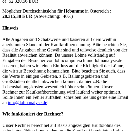
ca. 52.320,56 EUR
Möglicher Durchschnittslohn für
Hebamme
in Österreich :
28.315,38 EUR
(Abweichung:
-46%
)
Hinweis
Alle Angaben sind Schätzwerte und basieren auf dem weithin
anerkannten Standard der Kaufkraftberechnung. Bitte beachten Sie,
dass alle Angaben ohne Gewähr sind und teilweise deutlich von der
Realität abweichen können. Da unsere Löhne vollständig auf
Eingaben der Besucher von lohncomputer.ch und lohnanalyse.de
basieren, haben wir keinen Einfluss auf die Richtigkeit der Löhne,
die wir zur Berechnung heranziehen. Bitte beachten Sie auch, dass
die Werte in einigen Gebieten, z.B. Ballungsgebieten und
Großstädten deutlich abweichen können, da hier z.B. die
Lebenshaltungskosten wesentlich höher sein können. Unser
Rechner zur Kaufkraftberechnung wird laufend weiter optimiert.
Sollte Ihnen ein Fehler auffallen, schreiben Sie uns gerne eine Email
an
info@lohnanalyse.de
!
Wie funktioniert der Rechner?
Unser Rechner berechnet auf Basis angezeigten Bruttolohns des
aktuell gewählten Landes den um die Kaufkraft bereinigten Lohn