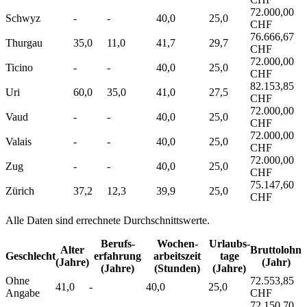
72.000,00
Schwyz
-
-
40,0
25,0
CHF
76.666,67
Thurgau
35,0
11,0
41,7
29,7
CHF
72.000,00
Ticino
-
-
40,0
25,0
CHF
82.153,85
Uri
60,0
35,0
41,0
27,5
CHF
72.000,00
Vaud
-
-
40,0
25,0
CHF
72.000,00
Valais
-
-
40,0
25,0
CHF
72.000,00
Zug
-
-
40,0
25,0
CHF
75.147,60
Zürich
37,2
12,3
39,9
25,0
CHF
Alle Daten sind errechnete Durchschnittswerte.
Berufs­
Wochen­
Urlaubs­
Alter
Bruttolohn
Geschlecht
erfahrung
arbeitszeit
tage
(Jahre)
(Jahr)
(Jahre)
(Stunden)
(Jahre)
Ohne
72.553,85
41,0
-
40,0
25,0
Angabe
CHF
72.150,70