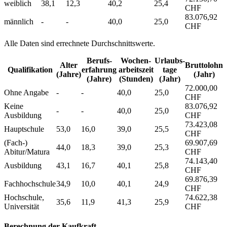
weiblich
38,1
12,3
40,2
25,4
CHF
83.076,92
männlich
-
-
40,0
25,0
CHF
Alle Daten sind errechnete Durchschnittswerte.
Berufs­
Wochen­
Urlaubs­
Alter
Bruttolohn
Qualifikation
erfahrung
arbeitszeit
tage
(Jahre)
(Jahr)
(Jahre)
(Stunden)
(Jahr)
72.000,00
Ohne Angabe
-
-
40,0
25,0
CHF
Keine
83.076,92
-
-
40,0
25,0
Ausbildung
CHF
73.423,08
Hauptschule
53,0
16,0
39,0
25,5
CHF
(Fach-)
69.907,69
44,0
18,3
39,0
25,3
Abitur/Matura
CHF
74.143,40
Ausbildung
43,1
16,7
40,1
25,8
CHF
69.876,39
Fachhochschule
34,9
10,0
40,1
24,9
CHF
Hochschule,
74.622,38
35,6
11,9
41,3
25,9
Universität
CHF
Berechnung der Kaufkraft