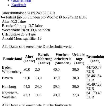
Qualifikation
Kaufkraft
Jahresbruttolohn
Ø 65.249,32 EUR
Teilzeit
(ab 30 Stunden pro Woche)
Ø 65.249,32 EUR
Alter
40,3 Jahre
Berufserfahrung
13,7 Jahre
Wochenarbeitszeit
39,4 Stunden
Urlaubstage
28,9 Tage
Anzahl Monatsgehälter
12
Alle Daten sind errechnete Durchschnittswerte.
Berufs­
Wochen­
Urlaubs­
Alter
Bruttolohn
Bundesland
erfahrung
arbeitszeit
tage
(Jahre)
(Jahr)
(Jahre)
(Stunden)
(Jahr)
Baden-
44.750,77
30,0
2,0
40,0
30,0
Württemberg
EUR
78.461,54
Bayern
36,0
13,0
37,0
30,0
EUR
70.497,23
Hamburg
44,5
24,0
39,5
30,0
EUR
Nordrhein-
64.179,49
42,3
11,0
40,0
27,3
Westfalen
EUR
Alle Daten sind errechnete Durchschnittswerte.