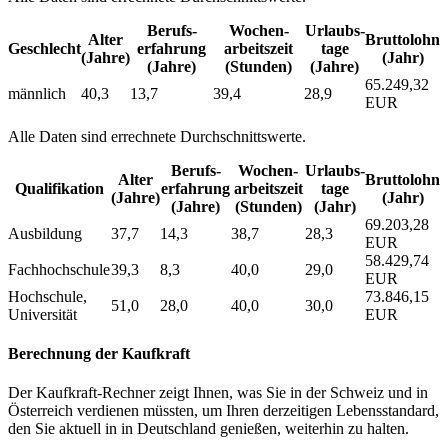
Berufs­
Wochen­
Urlaubs­
Alter
Bruttolohn
Geschlecht
erfahrung
arbeitszeit
tage
(Jahre)
(Jahr)
(Jahre)
(Stunden)
(Jahre)
65.249,32
männlich
40,3
13,7
39,4
28,9
EUR
Alle Daten sind errechnete Durchschnittswerte.
Berufs­
Wochen­
Urlaubs­
Alter
Bruttolohn
Qualifikation
erfahrung
arbeitszeit
tage
(Jahre)
(Jahr)
(Jahre)
(Stunden)
(Jahr)
69.203,28
Ausbildung
37,7
14,3
38,7
28,3
EUR
58.429,74
Fachhochschule
39,3
8,3
40,0
29,0
EUR
Hochschule,
73.846,15
51,0
28,0
40,0
30,0
Universität
EUR
Berechnung der Kaufkraft
Der Kaufkraft-Rechner zeigt Ihnen, was Sie in der Schweiz und in
Österreich verdienen müssten, um Ihren derzeitigen Lebensstandard,
den Sie aktuell in in Deutschland genießen, weiterhin zu halten.