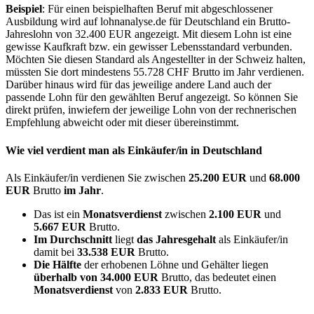
Beispiel
: Für einen beispielhaften Beruf mit abgeschlossener
Ausbildung wird auf lohnanalyse.de für Deutschland ein Brutto-
Jahreslohn von 32.400 EUR angezeigt. Mit diesem Lohn ist eine
gewisse Kaufkraft bzw. ein gewisser Lebensstandard verbunden.
Möchten Sie diesen Standard als Angestellter in der Schweiz halten,
müssten Sie dort mindestens 55.728 CHF Brutto im Jahr verdienen.
Darüber hinaus wird für das jeweilige andere Land auch der
passende Lohn für den gewählten Beruf angezeigt. So können Sie
direkt prüfen, inwiefern der jeweilige Lohn von der rechnerischen
Empfehlung abweicht oder mit dieser übereinstimmt.
Wie viel verdient man als
Einkäufer/in
in Deutschland
Als Einkäufer/in verdienen Sie zwischen
25.200 EUR
und
68.000
EUR
Brutto
im Jahr
.
Das ist ein
Monatsverdienst
zwischen
2.100 EUR
und
5.667 EUR
Brutto.
Im Durchschnitt
liegt
das Jahresgehalt
als Einkäufer/in
damit bei
33.538 EUR
Brutto.
Die Hälfte
der erhobenen Löhne und Gehälter liegen
überhalb von
34.000 EUR
Brutto, das bedeutet einen
Monatsverdienst
von
2.833 EUR
Brutto.