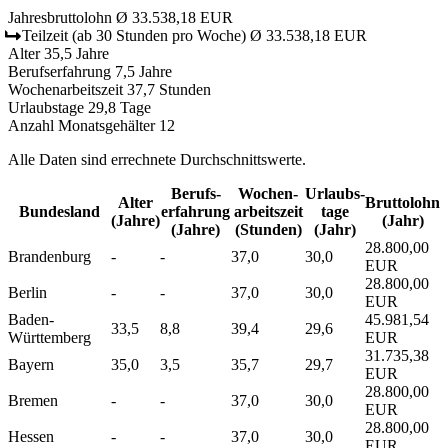
Jahresbruttolohn
Ø 33.538,18 EUR
Teilzeit
(ab 30 Stunden pro Woche)
Ø 33.538,18 EUR
Alter
35,5 Jahre
Berufserfahrung
7,5 Jahre
Wochenarbeitszeit
37,7 Stunden
Urlaubstage
29,8 Tage
Anzahl Monatsgehälter
12
Alle Daten sind errechnete Durchschnittswerte.
Berufs­
Wochen­
Urlaubs­
Alter
Bruttolohn
Bundesland
erfahrung
arbeitszeit
tage
(Jahre)
(Jahr)
(Jahre)
(Stunden)
(Jahr)
28.800,00
Brandenburg
-
-
37,0
30,0
EUR
28.800,00
Berlin
-
-
37,0
30,0
EUR
Baden-
45.981,54
33,5
8,8
39,4
29,6
Württemberg
EUR
31.735,38
Bayern
35,0
3,5
35,7
29,7
EUR
28.800,00
Bremen
-
-
37,0
30,0
EUR
28.800,00
Hessen
-
-
37,0
30,0
EUR