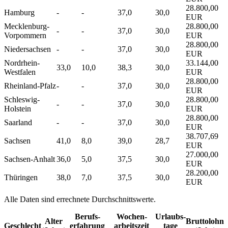
28.800,00
Hamburg
-
-
37,0
30,0
EUR
Mecklenburg-
28.800,00
-
-
37,0
30,0
Vorpommern
EUR
28.800,00
Niedersachsen
-
-
37,0
30,0
EUR
Nordrhein-
33.144,00
33,0
10,0
38,3
30,0
Westfalen
EUR
28.800,00
Rheinland-Pfalz
-
-
37,0
30,0
EUR
Schleswig-
28.800,00
-
-
37,0
30,0
Holstein
EUR
28.800,00
Saarland
-
-
37,0
30,0
EUR
38.707,69
Sachsen
41,0
8,0
39,0
28,7
EUR
27.000,00
Sachsen-Anhalt
36,0
5,0
37,5
30,0
EUR
28.200,00
Thüringen
38,0
7,0
37,5
30,0
EUR
Alle Daten sind errechnete Durchschnittswerte.
Berufs­
Wochen­
Urlaubs­
Alter
Bruttolohn
Geschlecht
erfahrung
arbeitszeit
tage