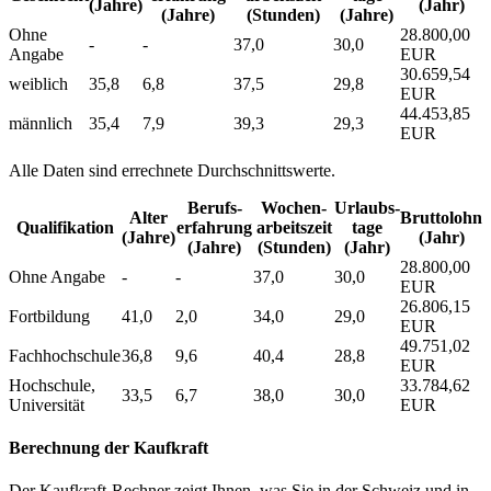
(Jahre)
(Jahr)
(Jahre)
(Stunden)
(Jahre)
Ohne
28.800,00
-
-
37,0
30,0
Angabe
EUR
30.659,54
weiblich
35,8
6,8
37,5
29,8
EUR
44.453,85
männlich
35,4
7,9
39,3
29,3
EUR
Alle Daten sind errechnete Durchschnittswerte.
Berufs­
Wochen­
Urlaubs­
Alter
Bruttolohn
Qualifikation
erfahrung
arbeitszeit
tage
(Jahre)
(Jahr)
(Jahre)
(Stunden)
(Jahr)
28.800,00
Ohne Angabe
-
-
37,0
30,0
EUR
26.806,15
Fortbildung
41,0
2,0
34,0
29,0
EUR
49.751,02
Fachhochschule
36,8
9,6
40,4
28,8
EUR
Hochschule,
33.784,62
33,5
6,7
38,0
30,0
Universität
EUR
Berechnung der Kaufkraft
Der Kaufkraft-Rechner zeigt Ihnen, was Sie in der Schweiz und in