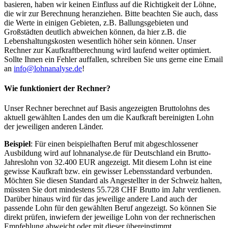
basieren, haben wir keinen Einfluss auf die Richtigkeit der Löhne,
die wir zur Berechnung heranziehen. Bitte beachten Sie auch, dass
die Werte in einigen Gebieten, z.B. Ballungsgebieten und
Großstädten deutlich abweichen können, da hier z.B. die
Lebenshaltungskosten wesentlich höher sein können. Unser
Rechner zur Kaufkraftberechnung wird laufend weiter optimiert.
Sollte Ihnen ein Fehler auffallen, schreiben Sie uns gerne eine Email
an
info@lohnanalyse.de
!
Wie funktioniert der Rechner?
Unser Rechner berechnet auf Basis angezeigten Bruttolohns des
aktuell gewählten Landes den um die Kaufkraft bereinigten Lohn
der jeweiligen anderen Länder.
Beispiel
: Für einen beispielhaften Beruf mit abgeschlossener
Ausbildung wird auf lohnanalyse.de für Deutschland ein Brutto-
Jahreslohn von 32.400 EUR angezeigt. Mit diesem Lohn ist eine
gewisse Kaufkraft bzw. ein gewisser Lebensstandard verbunden.
Möchten Sie diesen Standard als Angestellter in der Schweiz halten,
müssten Sie dort mindestens 55.728 CHF Brutto im Jahr verdienen.
Darüber hinaus wird für das jeweilige andere Land auch der
passende Lohn für den gewählten Beruf angezeigt. So können Sie
direkt prüfen, inwiefern der jeweilige Lohn von der rechnerischen
Empfehlung abweicht oder mit dieser übereinstimmt.