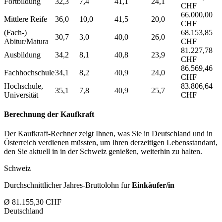
Fortbildung
32,3
7,4
41,1
24,1
CHF
66.000,00
Mittlere Reife
36,0
10,0
41,5
20,0
CHF
(Fach-)
68.153,85
30,7
3,0
40,0
26,0
Abitur/Matura
CHF
81.227,78
Ausbildung
34,2
8,1
40,8
23,9
CHF
86.569,46
Fachhochschule
34,1
8,2
40,9
24,0
CHF
Hochschule,
83.806,64
35,1
7,8
40,9
25,7
Universität
CHF
Berechnung der Kaufkraft
Der Kaufkraft-Rechner zeigt Ihnen, was Sie in Deutschland und in
Österreich verdienen müssten, um Ihren derzeitigen Lebensstandard,
den Sie aktuell in in der Schweiz genießen, weiterhin zu halten.
Schweiz
Durchschnittlicher Jahres-Bruttolohn fur
Einkäufer/in
Ø 81.155,30 CHF
Deutschland