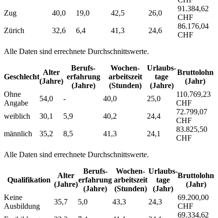
91.384,62
Zug
40,0
19,0
42,5
26,0
CHF
86.176,04
Zürich
32,6
6,4
41,3
24,6
CHF
Alle Daten sind errechnete Durchschnittswerte.
Berufs­
Wochen­
Urlaubs­
Alter
Bruttolohn
Geschlecht
erfahrung
arbeitszeit
tage
(Jahre)
(Jahr)
(Jahre)
(Stunden)
(Jahre)
Ohne
110.769,23
54,0
-
40,0
25,0
Angabe
CHF
72.799,07
weiblich
30,1
5,9
40,2
24,4
CHF
83.825,50
männlich
35,2
8,5
41,3
24,1
CHF
Alle Daten sind errechnete Durchschnittswerte.
Berufs­
Wochen­
Urlaubs­
Alter
Bruttolohn
Qualifikation
erfahrung
arbeitszeit
tage
(Jahre)
(Jahr)
(Jahre)
(Stunden)
(Jahr)
Keine
69.200,00
35,7
5,0
43,3
24,3
Ausbildung
CHF
69.334,62