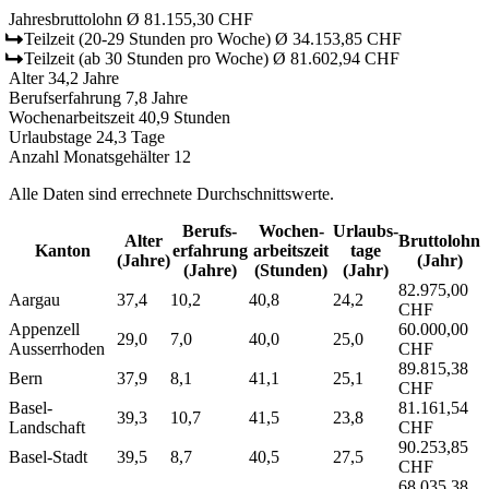
Jahresbruttolohn
Ø 81.155,30 CHF
Teilzeit
(20-29 Stunden pro Woche)
Ø 34.153,85 CHF
Teilzeit
(ab 30 Stunden pro Woche)
Ø 81.602,94 CHF
Alter
34,2 Jahre
Berufserfahrung
7,8 Jahre
Wochenarbeitszeit
40,9 Stunden
Urlaubstage
24,3 Tage
Anzahl Monatsgehälter
12
Alle Daten sind errechnete Durchschnittswerte.
Berufs­
Wochen­
Urlaubs­
Alter
Bruttolohn
Kanton
erfahrung
arbeitszeit
tage
(Jahre)
(Jahr)
(Jahre)
(Stunden)
(Jahr)
82.975,00
Aargau
37,4
10,2
40,8
24,2
CHF
Appenzell
60.000,00
29,0
7,0
40,0
25,0
Ausserrhoden
CHF
89.815,38
Bern
37,9
8,1
41,1
25,1
CHF
Basel-
81.161,54
39,3
10,7
41,5
23,8
Landschaft
CHF
90.253,85
Basel-Stadt
39,5
8,7
40,5
27,5
CHF
68.035,38