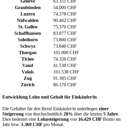
Genève
63.351 CHF
Graubünden
54.000 CHF
Luzern
74.378 CHF
Nidwalden
90.462 CHF
St. Gallen
75.370 CHF
Schaffhausen
83.077 CHF
Solothurn
73.800 CHF
Schwyz
73.846 CHF
Thurgau
101.000 CHF
Ticino
74.326 CHF
Vaud
41.538 CHF
Valais
101.538 CHF
Zug
91.385 CHF
Zürich
86.176 CHF
Entwicklung
Lohn und Gehalt
für Einkäufer/in
Die Gehälter für den Beruf Einkäufer/in unterliegen
einer
Steigerung
von durchschnittlich
20%
über die letzten
5 Jahre
.
Dies bedeutet eine
Lohnsteigerung
von
16.429 CHF
Brutto im
Jahr bzw.
1.369 CHF
pro Monat.