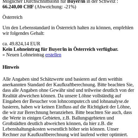
Möglicher Durchschnittslohn für
Buyer/in
in der Schweiz :
66.240,00 CHF
(Abweichung:
-21%
)
Österreich
Um den Lebensstandard in Österreich halten zu können, empfehlen
wir folgendes Gehalt:
ca. 49.824,14 EUR
Kein Lohneintrag für
Buyer/in
in Österreich verfügbar.
» Neuen Lohneintrag
erstellen
Hinweis
Alle Angaben sind Schätzwerte und basieren auf dem weithin
anerkannten Standard der Kaufkraftberechnung. Bitte beachten Sie,
dass alle Angaben ohne Gewähr sind und teilweise deutlich von der
Realität abweichen können. Da unsere Löhne vollständig auf
Eingaben der Besucher von lohncomputer.ch und lohnanalyse.de
basieren, haben wir keinen Einfluss auf die Richtigkeit der Löhne,
die wir zur Berechnung heranziehen. Bitte beachten Sie auch, dass
die Werte in einigen Gebieten, z.B. Ballungsgebieten und
Großstädten deutlich abweichen können, da hier z.B. die
Lebenshaltungskosten wesentlich höher sein können. Unser
Rechner zur Kaufkraftberechnung wird laufend weiter optimiert.