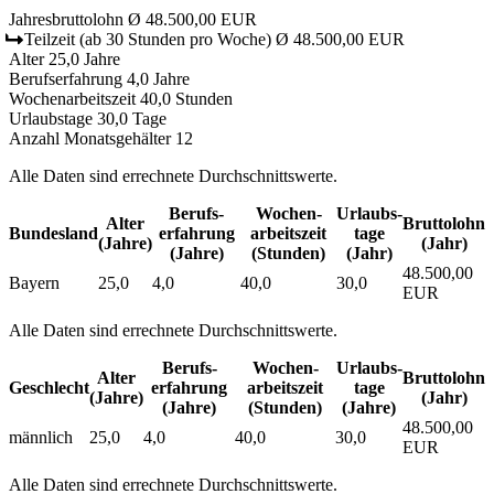
Jahresbruttolohn
Ø 48.500,00 EUR
Teilzeit
(ab 30 Stunden pro Woche)
Ø 48.500,00 EUR
Alter
25,0 Jahre
Berufserfahrung
4,0 Jahre
Wochenarbeitszeit
40,0 Stunden
Urlaubstage
30,0 Tage
Anzahl Monatsgehälter
12
Alle Daten sind errechnete Durchschnittswerte.
Berufs­
Wochen­
Urlaubs­
Alter
Bruttolohn
Bundesland
erfahrung
arbeitszeit
tage
(Jahre)
(Jahr)
(Jahre)
(Stunden)
(Jahr)
48.500,00
Bayern
25,0
4,0
40,0
30,0
EUR
Alle Daten sind errechnete Durchschnittswerte.
Berufs­
Wochen­
Urlaubs­
Alter
Bruttolohn
Geschlecht
erfahrung
arbeitszeit
tage
(Jahre)
(Jahr)
(Jahre)
(Stunden)
(Jahre)
48.500,00
männlich
25,0
4,0
40,0
30,0
EUR
Alle Daten sind errechnete Durchschnittswerte.