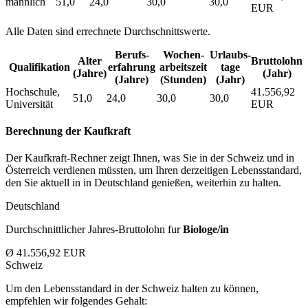
männlich
51,0
24,0
30,0
30,0
EUR
Alle Daten sind errechnete Durchschnittswerte.
Berufs­
Wochen­
Urlaubs­
Alter
Bruttolohn
Qualifikation
erfahrung
arbeitszeit
tage
(Jahre)
(Jahr)
(Jahre)
(Stunden)
(Jahr)
Hochschule,
41.556,92
51,0
24,0
30,0
30,0
Universität
EUR
Berechnung der Kaufkraft
Der Kaufkraft-Rechner zeigt Ihnen, was Sie in der Schweiz und in
Österreich verdienen müssten, um Ihren derzeitigen Lebensstandard,
den Sie aktuell in in Deutschland genießen, weiterhin zu halten.
Deutschland
Durchschnittlicher Jahres-Bruttolohn fur
Biologe/in
Ø 41.556,92 EUR
Schweiz
Um den Lebensstandard in der Schweiz halten zu können,
empfehlen wir folgendes Gehalt: