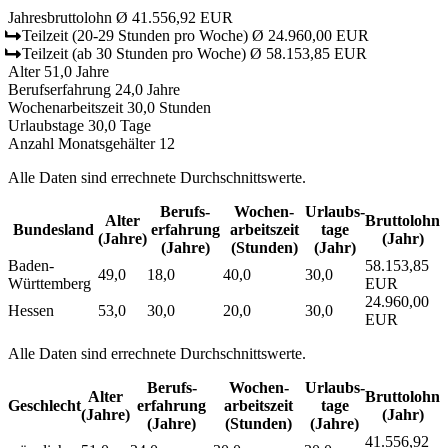
Jahresbruttolohn
Ø 41.556,92 EUR
Teilzeit
(20-29 Stunden pro Woche)
Ø 24.960,00 EUR
Teilzeit
(ab 30 Stunden pro Woche)
Ø 58.153,85 EUR
Alter
51,0 Jahre
Berufserfahrung
24,0 Jahre
Wochenarbeitszeit
30,0 Stunden
Urlaubstage
30,0 Tage
Anzahl Monatsgehälter
12
Alle Daten sind errechnete Durchschnittswerte.
Berufs­
Wochen­
Urlaubs­
Alter
Bruttolohn
Bundesland
erfahrung
arbeitszeit
tage
(Jahre)
(Jahr)
(Jahre)
(Stunden)
(Jahr)
Baden-
58.153,85
49,0
18,0
40,0
30,0
Württemberg
EUR
24.960,00
Hessen
53,0
30,0
20,0
30,0
EUR
Alle Daten sind errechnete Durchschnittswerte.
Berufs­
Wochen­
Urlaubs­
Alter
Bruttolohn
Geschlecht
erfahrung
arbeitszeit
tage
(Jahre)
(Jahr)
(Jahre)
(Stunden)
(Jahre)
41.556,92