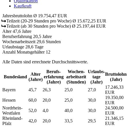
Qualifikation
Kaufkraft
Jahresbruttolohn
Ø 19.754,47 EUR
Teilzeit
(20-29 Stunden pro Woche)
Ø 15.672,25 EUR
Teilzeit
(ab 30 Stunden pro Woche)
Ø 25.197,44 EUR
Alter
47,6 Jahre
Berufserfahrung
20,5 Jahre
Wochenarbeitszeit
29,6 Stunden
Urlaubstage
28,6 Tage
Anzahl Monatsgehälter
12
Alle Daten sind errechnete Durchschnittswerte.
Berufs­
Wochen­
Urlaubs­
Alter
Bruttolohn
Bundesland
erfahrung
arbeitszeit
tage
(Jahre)
(Jahr)
(Jahre)
(Stunden)
(Jahr)
17.246,33
Bayern
45,7
26,3
25,0
27,0
EUR
19.350,00
Hessen
60,0
20,0
25,0
30,0
EUR
Nordrhein-
24.500,00
52,0
4,0
40,0
30,0
Westfalen
EUR
Rheinland-
21.346,15
42,0
20,0
33,5
29,5
Pfalz
EUR