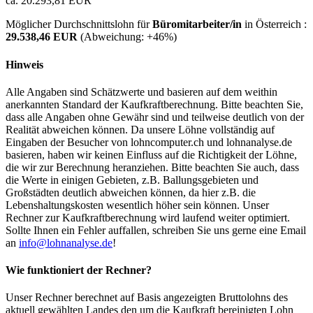
ca. 20.293,81 EUR
Möglicher Durchschnittslohn für
Büromitarbeiter/in
in Österreich :
29.538,46 EUR
(Abweichung:
+46%
)
Hinweis
Alle Angaben sind Schätzwerte und basieren auf dem weithin
anerkannten Standard der Kaufkraftberechnung. Bitte beachten Sie,
dass alle Angaben ohne Gewähr sind und teilweise deutlich von der
Realität abweichen können. Da unsere Löhne vollständig auf
Eingaben der Besucher von lohncomputer.ch und lohnanalyse.de
basieren, haben wir keinen Einfluss auf die Richtigkeit der Löhne,
die wir zur Berechnung heranziehen. Bitte beachten Sie auch, dass
die Werte in einigen Gebieten, z.B. Ballungsgebieten und
Großstädten deutlich abweichen können, da hier z.B. die
Lebenshaltungskosten wesentlich höher sein können. Unser
Rechner zur Kaufkraftberechnung wird laufend weiter optimiert.
Sollte Ihnen ein Fehler auffallen, schreiben Sie uns gerne eine Email
an
info@lohnanalyse.de
!
Wie funktioniert der Rechner?
Unser Rechner berechnet auf Basis angezeigten Bruttolohns des
aktuell gewählten Landes den um die Kaufkraft bereinigten Lohn