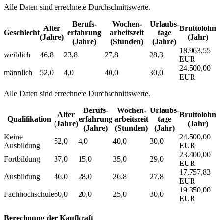
Alle Daten sind errechnete Durchschnittswerte.
Berufs­
Wochen­
Urlaubs­
Alter
Bruttolohn
Geschlecht
erfahrung
arbeitszeit
tage
(Jahre)
(Jahr)
(Jahre)
(Stunden)
(Jahre)
18.963,55
weiblich
46,8
23,8
27,8
28,3
EUR
24.500,00
männlich
52,0
4,0
40,0
30,0
EUR
Alle Daten sind errechnete Durchschnittswerte.
Berufs­
Wochen­
Urlaubs­
Alter
Bruttolohn
Qualifikation
erfahrung
arbeitszeit
tage
(Jahre)
(Jahr)
(Jahre)
(Stunden)
(Jahr)
Keine
24.500,00
52,0
4,0
40,0
30,0
Ausbildung
EUR
23.400,00
Fortbildung
37,0
15,0
35,0
29,0
EUR
17.757,83
Ausbildung
46,0
28,0
26,8
27,8
EUR
19.350,00
Fachhochschule
60,0
20,0
25,0
30,0
EUR
Berechnung der Kaufkraft